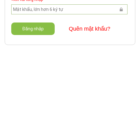
Quên mật khẩu?
Đăng nhập