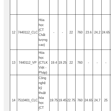
Hóa
học
(CT
12
7440112_CLC
-
-
22
760
23.6
24,2
24.65
Chất
lượng
cao)
Hóa
học
13
7440112_VP
(CTLK
19.4
19.25
22
760
-
-
-
Việt -
Pháp)
Công
nghệ
kỹ
thuật
hóa
14
7510401_CLC
19.75
19.45
22.75
760
24.65
24,7
25
học
(CT