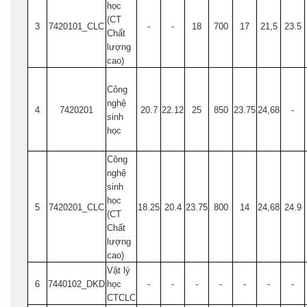
học
(CT
3
7420101_CLC
-
-
18
700
17
21,5
23.5
Chất
lượng
cao)
Công
nghệ
4
7420201
20.7
22.12
25
850
23.75
24,68
-
sinh
học
Công
nghệ
sinh
học
5
7420201_CLC
18.25
20.4
23.75
800
14
24,68
24.9
(CT
Chất
lượng
cao)
Vật lý
6
7440102_DKD
học
-
-
-
-
-
-
-
CTCLC