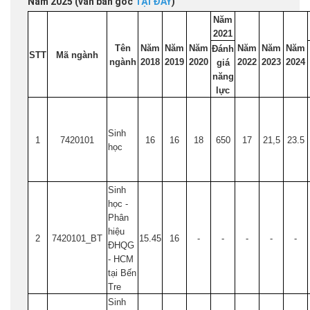
Năm 2025 (văn bản gốc
TẠI ĐÂY
)
Năm
2021
Tên
Năm
Năm
Năm
Năm
Năm
Năm
Đánh
STT
Mã ngành
ngành
2018
2019
2020
2022
2023
2024
giá
năng
lực
Sinh
1
7420101
16
16
18
650
17
21,5
23.5
học
Sinh
học -
Phân
hiệu
2
7420101_BT
15.45
16
-
-
-
-
-
ĐHQG
- HCM
tại Bến
Tre
Sinh