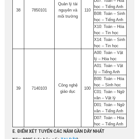
D07: Toán – Hóa
Quản lý tài
học – Tiếng Anh
38
7850101
nguyên và
110
B08: Toán – Sinh
môi trường
học – Tiếng Anh
X10: Toán – Hóa
học – Tin học
X14: Toán – Sinh
học – Tin học
A00: Toán – Vật
lý – Hóa học
A01: Toán – Vật
lý – Tiếng Anh
B00: Toán – Hóa
học – Sinh học
Công nghệ
39
7140103
100
giáo dục
C01: Toán – Ngữ
văn – Vật lý
D01: Toán – Ngữ
văn – Tiếng Anh
D07: Toán – Hóa
học – Tiếng Anh
E. ĐIỂM XÉT TUYỂN CÁC NĂM GẦN DÂY NHẤT