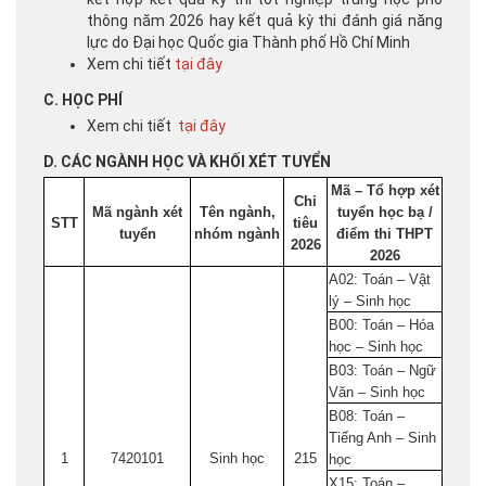
thông năm 2026 hay kết quả kỳ thi đánh giá năng
lực do Đại học Quốc gia Thành phố Hồ Chí Minh
Xem chi tiết
tại đây
C. HỌC PHÍ
Xem chi tiết
tại đây
D. CÁC NGÀNH HỌC VÀ KHỐI XÉT TUYỂN
Mã – Tổ hợp xét
Chỉ
Mã ngành xét
Tên ngành,
tuyển học bạ /
STT
tiêu
tuyển
nhóm ngành
điểm thi THPT
2026
2026
A02: Toán – Vật
lý – Sinh học
B00: Toán – Hóa
học – Sinh học
B03: Toán – Ngữ
Văn – Sinh học
B08: Toán –
Tiếng Anh – Sinh
1
7420101
Sinh học
215
học
X15: Toán –