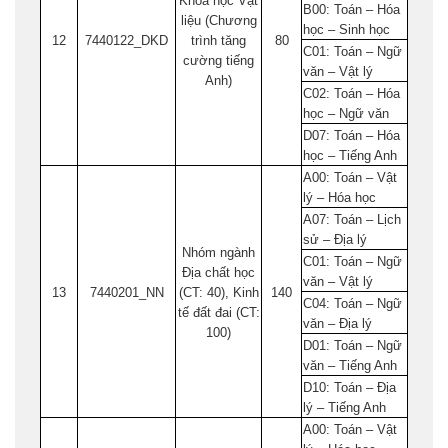
Khoa học Vật
B00: Toán – Hóa
liệu (Chương
học – Sinh học
12
7440122_DKD
trình tăng
80
C01: Toán – Ngữ
cường tiếng
văn – Vật lý
Anh)
C02: Toán – Hóa
học – Ngữ văn
D07: Toán – Hóa
học – Tiếng Anh
A00: Toán – Vật
lý – Hóa học
A07: Toán – Lịch
sử – Địa lý
Nhóm ngành
C01: Toán – Ngữ
Địa chất học
văn – Vật lý
13
7440201_NN
(CT: 40), Kinh
140
C04: Toán – Ngữ
tế đất đai (CT:
văn – Địa lý
100)
D01: Toán – Ngữ
văn – Tiếng Anh
D10: Toán – Địa
lý – Tiếng Anh
A00: Toán – Vật