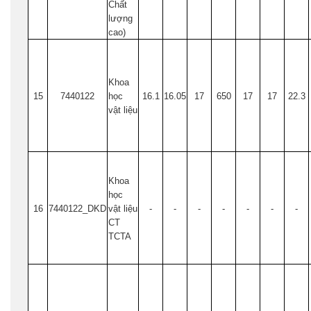
Chất
lượng
cao)
Khoa
15
7440122
học
16.1
16.05
17
650
17
17
22.3
vật liệu
Khoa
học
16
7440122_DKD
vật liệu
-
-
-
-
-
-
-
CT
TCTA