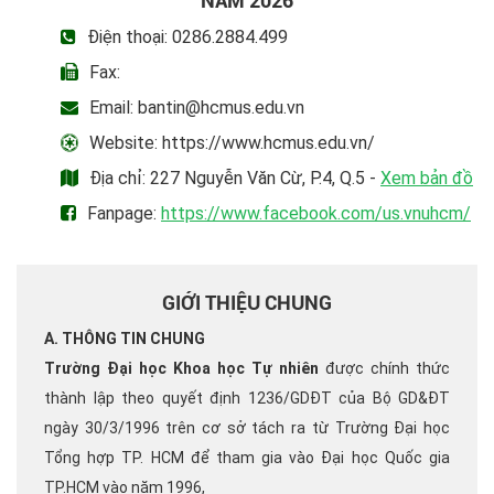
NĂM 2026
Điện thoại: 0286.2884.499
Fax:
Email: bantin@hcmus.edu.vn
Website: https://www.hcmus.edu.vn/
Địa chỉ: 227 Nguyễn Văn Cừ, P.4, Q.5 -
Xem bản đồ
Fanpage:
https://www.facebook.com/us.vnuhcm/
GIỚI THIỆU CHUNG
A. THÔNG TIN CHUNG
Trường Đại học Khoa học Tự nhiên
được chính thức
thành lập theo quyết định 1236/GDĐT của Bộ GD&ĐT
ngày 30/3/1996 trên cơ sở tách ra từ Trường Đại học
Tổng hợp TP. HCM để tham gia vào Đại học Quốc gia
TP.HCM vào năm 1996,