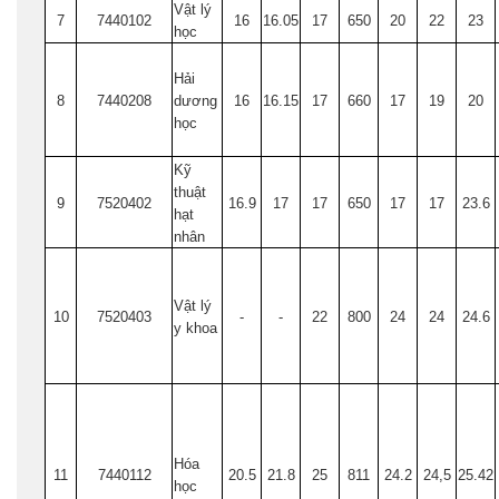
Vật lý
7
7440102
16
16.05
17
650
20
22
23
học
Hải
8
7440208
dương
16
16.15
17
660
17
19
20
học
Kỹ
thuật
9
7520402
16.9
17
17
650
17
17
23.6
hạt
nhân
Vật lý
10
7520403
-
-
22
800
24
24
24.6
y khoa
Hóa
11
7440112
20.5
21.8
25
811
24.2
24,5
25.42
học