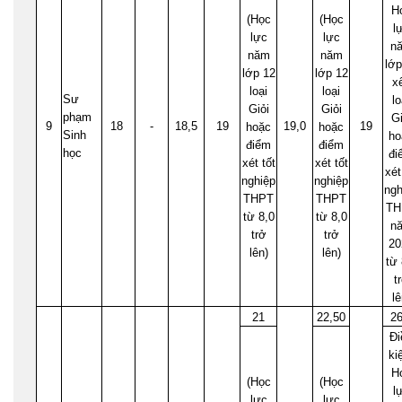
H
(Học
(Học
l
lực
lực
n
năm
năm
lớp
lớp 12
lớp 12
x
loại
loại
Sư
lo
Giỏi
Giỏi
phạm
Gi
9
18
-
18,5
19
19,0
19
hoặc
hoặc
Sinh
ho
điểm
điểm
học
đi
xét tốt
xét tốt
xét
nghiệp
nghiệp
ngh
THPT
THPT
TH
từ 8,0
từ 8,0
n
trở
trở
20
lên)
lên)
từ 
t
lê
21
22,50
26
Đi
ki
H
(Học
(Học
l
lực
lực