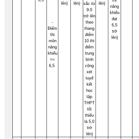
thi
lên)
lên)
lên)
sắc từ
năng
9.0
khiếu
trở lên
đạt
-
theo
6,5
Điểm
thang
trở
thi
điểm
lên)
môn
10 thì
năng
điểm
khiếu
trung
>=
bình
6,5
cộng
xét
tuyể
kết
học
tập
THPT
tối
thiểu
là 5,0
trở
lên)