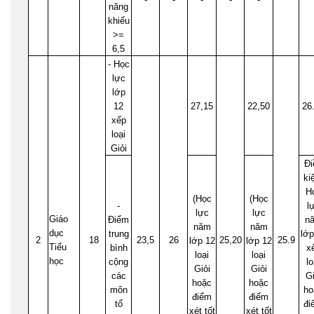
năng
khiếu
>=
6,5
- Học
lực
lớp
12
27,15
22,50
26
xếp
loại
Giỏi
Đi
ki
H
(Học
(Học
-
l
lực
lực
Giáo
Điểm
n
năm
năm
dục
trung
lớp
2
18
23,5
26
25,20
25.9
lớp 12
lớp 12
Tiểu
bình
x
loại
loại
học
cộng
lo
Giỏi
Giỏi
các
Gi
hoặc
hoặc
môn
ho
điểm
điểm
tổ
đi
xét tốt
xét tốt