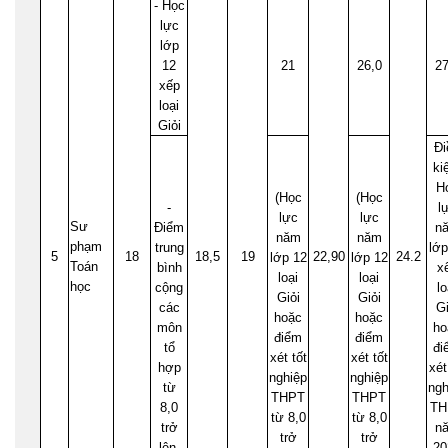
- Học
lực
lớp
12
21
26,0
27
xếp
loại
Giỏi
Đi
ki
H
(Học
(Học
-
l
lực
lực
Sư
Điểm
n
năm
năm
phạm
trung
lớp
5
18
18,5
19
22,90
24.2
lớp 12
lớp 12
Toán
bình
x
loại
loại
học
cộng
lo
Giỏi
Giỏi
các
Gi
hoặc
hoặc
môn
ho
điểm
điểm
tổ
đi
xét tốt
xét tốt
hợp
xét
nghiệp
nghiệp
từ
ngh
THPT
THPT
8,0
TH
từ 8,0
từ 8,0
trở
n
trở
trở
lên
20