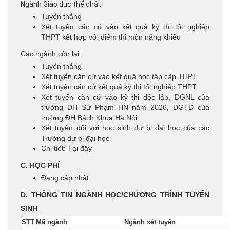
Ngành Giáo dục thể chất:
Tuyển thẳng
Xét tuyển căn cứ vào kết quả kỳ thi tốt nghiệp
THPT
kết hợp với điểm thi môn năng khiếu
Các ngành còn lại:
Tuyển thẳng
Xét tuyển căn cứ vào kết quả học tập cấp THPT
Xét tuyển căn cứ kết quả kỳ thi tốt nghiệp THPT
Xét tuyển căn cứ vào kỳ thi độc lập, ĐGNL của
trường ĐH Sư Phạm HN năm 2026, ĐGTD của
trường ĐH Bách Khoa Hà Nội
Xét tuyển đối với học sinh dự bị đại học của các
Trường dự bị đại học
Chi tiết:
Tại đây
C. HỌC PHÍ
Đang cập nhật
D. THÔNG TIN NGÀNH HỌC/CHƯƠNG TRÌNH TUYỂN
SINH
STT
Mã ngành
Ngành xét tuyển