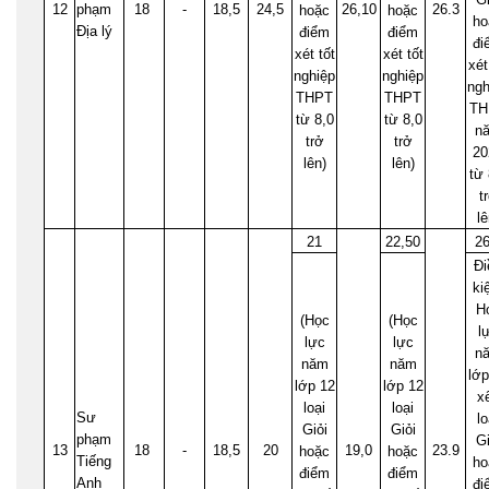
12
phạm
18
-
18,5
24,5
26,10
26.3
hoặc
hoặc
ho
Địa lý
điểm
điểm
đi
xét tốt
xét tốt
xét
nghiệp
nghiệp
ngh
THPT
THPT
TH
từ 8,0
từ 8,0
n
trở
trở
20
lên)
lên)
từ 
t
lê
21
22,50
26
Đi
ki
H
(Học
(Học
l
lực
lực
n
năm
năm
lớp
lớp 12
lớp 12
x
loại
loại
Sư
lo
Giỏi
Giỏi
phạm
Gi
13
18
-
18,5
20
19,0
23.9
hoặc
hoặc
Tiếng
ho
điểm
điểm
Anh
đi