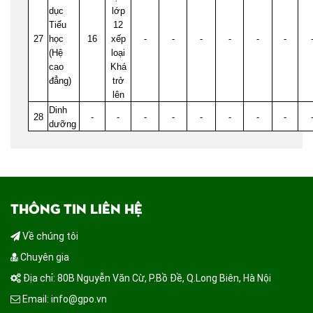
dục
lớp
Tiểu
12
27
học
16
xếp
-
-
-
-
-
-
(Hệ
loại
cao
Khá
đẳng)
trở
lên
Dinh
28
-
-
-
-
-
-
-
-
dưỡng
THÔNG TIN LIÊN HỆ
Về chúng tôi
Chuyên gia
Địa chỉ: 80B Nguyễn Văn Cừ, P.Bồ Đề, Q.Long Biên, Hà Nội
Email: info@gpo.vn