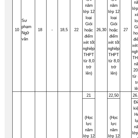
n
năm
năm
lớp
lớp 12
lớp 12
x
loại
loại
Sư
lo
Giỏi
Giỏi
phạm
Gi
10
18
-
18,5
22
26,30
27
hoặc
hoặc
Ngữ
ho
điểm
điểm
văn
đi
xét tốt
xét tốt
xét
nghiệp
nghiệp
ngh
THPT
THPT
TH
từ 8,0
từ 8,0
n
trở
trở
20
lên)
lên)
từ 
t
lê
21
22,50
26
Đi
ki
H
(Học
(Học
l
lực
lực
n
năm
năm
lớp
lớp 12
lớp 12