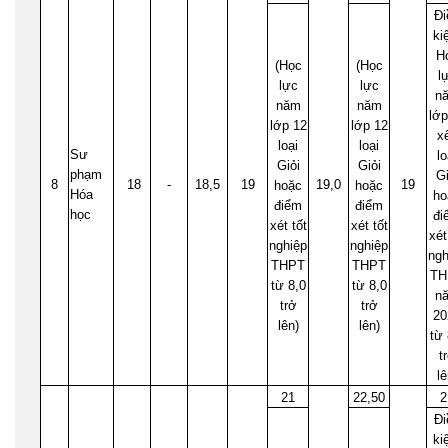
Đi
ki
H
(Học
(Học
l
lực
lực
n
năm
năm
lớp
lớp 12
lớp 12
x
loại
loại
Sư
lo
Giỏi
Giỏi
phạm
Gi
8
18
-
18,5
19
19,0
19
hoặc
hoặc
Hóa
ho
điểm
điểm
học
đi
xét tốt
xét tốt
xét
nghiệp
nghiệp
ngh
THPT
THPT
TH
từ 8,0
từ 8,0
n
trở
trở
20
lên)
lên)
từ 
t
lê
21
22,50
2
Đi
ki