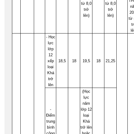
TH
từ 8,0
từ 8,0
n
trở
trở
20
lên)
lên)
từ 
t
lê
- Học
lực
lớp
12
xếp
18,5
18
19,5
18
21,25
loại
Khá
trở
lên
(Học
lực
năm
-
lớp 12
Điểm
loại
trung
Khá
bình
trở lên
cộng
hoặc