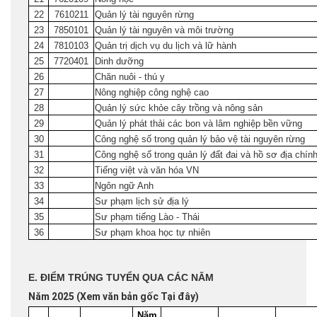
22
7610211
Quản lý tài nguyên rừng
23
7850101
Quản lý tài nguyên và môi trường
24
7810103
Quản trị dịch vụ du lịch và lữ hành
25
7720401
Dinh dưỡng
26
Chăn nuôi - thú y
27
Nông nghiệp công nghệ cao
28
Quản lý sức khỏe cây trồng và nông sản
29
Quản lý phát thải các bon và lâm nghiệp bền vững
30
Công nghệ số trong quản lý bảo vệ tài nguyên rừng
31
Công nghệ số trong quản lý đất đai và hồ sơ địa chín
32
Tiếng việt và văn hóa VN
33
Ngôn ngữ Anh
34
Sư phạm lịch sử địa lý
35
Sư phạm tiếng Lào - Thái
36
Sư phạm khoa học tự nhiên
E. ĐIỂM TRÚNG TUYỂN QUA CÁC NĂM
Năm 2025 (Xem văn bản gốc
Tại đây
)
Năm