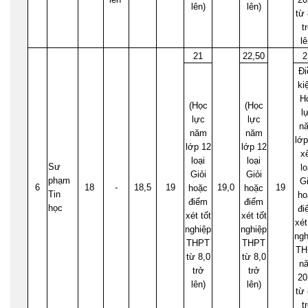
lên)
lên)
từ 
t
lê
21
22,50
2
Đi
ki
H
(Học
(Học
l
lực
lực
n
năm
năm
lớp
lớp 12
lớp 12
x
loại
loại
Sư
lo
Giỏi
Giỏi
phạm
Gi
6
18
-
18,5
19
19,0
19
hoặc
hoặc
Tin
ho
điểm
điểm
học
đi
xét tốt
xét tốt
xét
nghiệp
nghiệp
ngh
THPT
THPT
TH
từ 8,0
từ 8,0
n
trở
trở
20
lên)
lên)
từ 
t