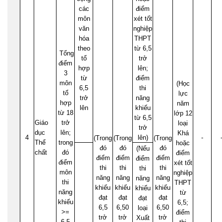
các
điểm
môn
xét tốt
văn
nghiệp
hóa
THPT
theo
từ 6,5
Tổng
tổ
trở
điểm
hợp
lên;
3
từ
điểm
môn
(Học
6,5
thi
tổ
lực
trở
năng
hợp
năm
lên
khiếu
từ 18
lớp 12
từ 6,5
Giáo
trở
loại
trở
dục
lên;
Khá
4
lên)
-
(Trong
(Trong
(Trong
Thể
trong
hoặc
đó
đó
đó
(Nếu
chất
đó
điểm
điểm
điểm
điểm
điểm
điểm
xét tốt
thi
thi
thi
thi
môn
nghiệp
năng
năng
năng
năng
thi
THPT
khiếu
khiếu
khiếu
khiếu
năng
từ
đạt
đạt
đạt
đạt
khiếu
6,5;
6,5
6,50
6,50
loại
>=
điểm
trở
trở
trở
Xuất
6,5