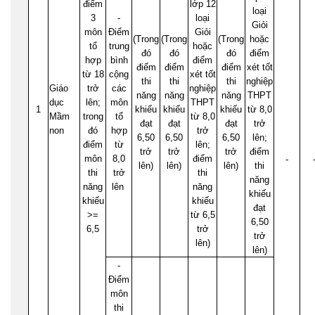
điểm
lớp 12
loại
3
-
loại
Giỏi
môn
Điểm
Giỏi
(Trong
(Trong
(Trong
hoặc
tổ
trung
hoặc
đó
đó
đó
điểm
hợp
bình
điểm
điểm
điểm
điểm
xét tốt
từ 18
cộng
xét tốt
thi
thi
thi
nghiệp
Giáo
trở
các
nghiệp
năng
năng
năng
THPT
dục
lên;
môn
THPT
1
khiếu
khiếu
khiếu
từ 8,0
Mầm
trong
tổ
từ 8,0
đạt
đạt
đạt
trở
non
đó
hợp
trở
6,50
6,50
6,50
lên;
điểm
từ
lên;
trở
trở
trở
điểm
môn
8,0
điểm
-
lên)
lên)
lên)
thi
thi
trở
thi
năng
năng
lên
năng
khiếu
khiếu
khiếu
đạt
>=
từ 6,5
6,50
6,5
trở
trở
lên)
lên)
-
Điểm
môn
thi
-
-
-
-
-