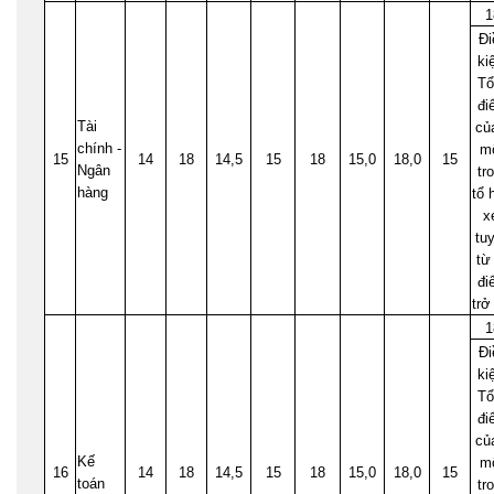
1
Đi
ki
Tổ
đi
Tài
củ
chính -
m
15
14
18
14,5
15
18
15,0
18,0
15
Ngân
tr
hàng
tổ 
x
tu
từ
đi
trở
1
Đi
ki
Tổ
đi
củ
Kế
m
16
14
18
14,5
15
18
15,0
18,0
15
toán
tr