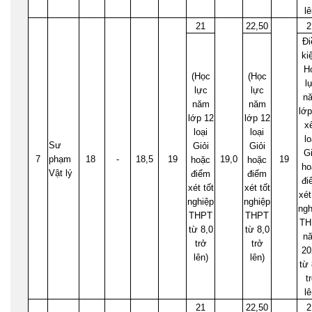
lê
21
22,50
2
Đi
ki
H
(Học
(Học
l
lực
lực
n
năm
năm
lớp
lớp 12
lớp 12
x
loại
loại
lo
Sư
Giỏi
Giỏi
Gi
7
phạm
18
-
18,5
19
19,0
19
hoặc
hoặc
ho
Vật lý
điểm
điểm
đi
xét tốt
xét tốt
xét
nghiệp
nghiệp
ngh
THPT
THPT
TH
từ 8,0
từ 8,0
n
trở
trở
20
lên)
lên)
từ 
t
lê
21
22,50
2