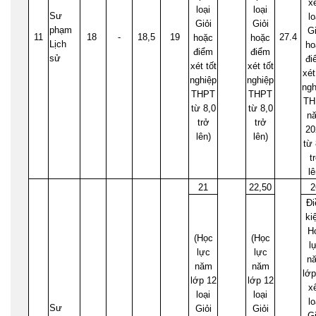
x
loại
loại
Sư
lo
Giỏi
Giỏi
phạm
Gi
11
18
-
18,5
19
27.4
hoặc
hoặc
Lịch
ho
điểm
điểm
sử
đi
xét tốt
xét tốt
xét
nghiệp
nghiệp
ngh
THPT
THPT
TH
từ 8,0
từ 8,0
n
trở
trở
20
lên)
lên)
từ 
t
lê
21
22,50
2
Đi
ki
H
(Học
(Học
l
lực
lực
n
năm
năm
lớp
lớp 12
lớp 12
x
loại
loại
lo
Sư
Giỏi
Giỏi
Gi