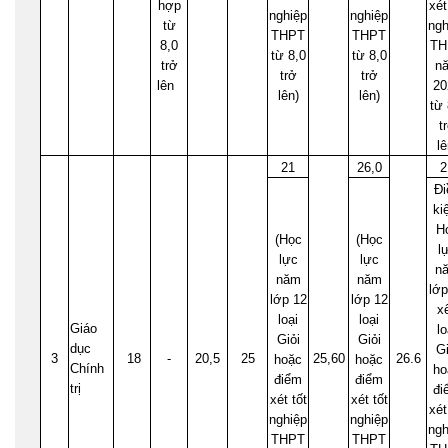
hợp
xét
nghiệp
nghiệp
từ
ngh
THPT
THPT
8,0
TH
từ 8,0
từ 8,0
trở
n
trở
trở
lên
20
lên)
lên)
từ 
t
lê
21
26,0
2
Đi
ki
H
(Học
(Học
l
lực
lực
n
năm
năm
lớp
lớp 12
lớp 12
x
loại
loại
Giáo
lo
Giỏi
Giỏi
dục
Gi
3
18
-
20,5
25
25,60
26.6
hoặc
hoặc
Chính
ho
điểm
điểm
trị
đi
xét tốt
xét tốt
xét
nghiệp
nghiệp
ngh
THPT
THPT