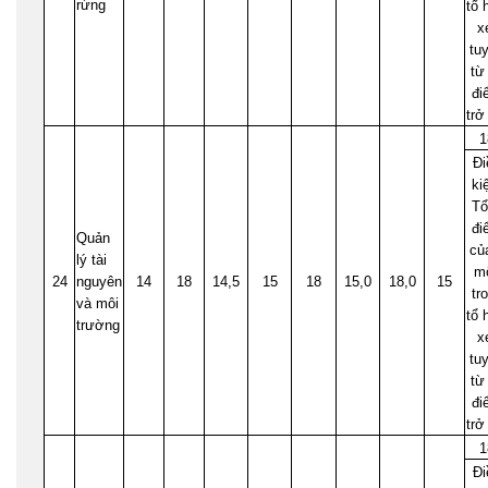
rừng
tổ 
x
tu
từ
đi
trở
1
Đi
ki
Tổ
đi
Quản
củ
lý tài
m
24
nguyên
14
18
14,5
15
18
15,0
18,0
15
tr
và môi
tổ 
trường
x
tu
từ
đi
trở
1
Đi