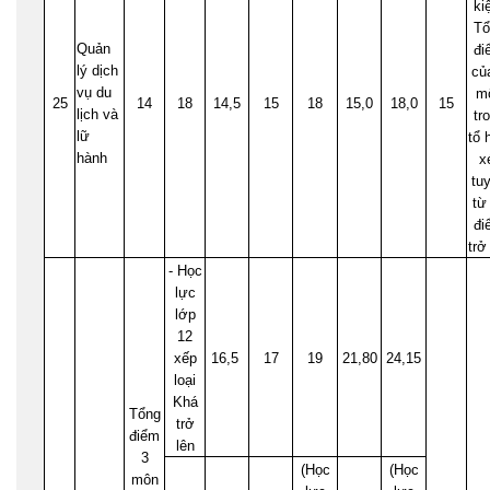
ki
Tổ
Quản
đi
lý dịch
củ
vụ du
m
25
14
18
14,5
15
18
15,0
18,0
15
lịch và
tr
lữ
tổ 
hành
x
tu
từ
đi
trở
- Học
lực
lớp
12
xếp
16,5
17
19
21,80
24,15
loại
Khá
Tổng
trở
điểm
lên
3
(Học
(Học
môn