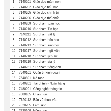
1
7140201
Giáo dục mầm non
2
7140202
Giáo dục tiểu học
3
7140205
Giáo dục chính trị
4
7140206
Giáo dục thể chất
5
7140209
Sư phạm toán học
6
7140210
Sư phạm Tin học
7
7140211
Sư phạm vật lý
8
7140212
Sư phạm hóa học
9
7140213
Sư phạm sinh học
10
7140217
Sư phạm ngữ văn
11
7140218
Sư phạm lịch sử
12
7140219
Sư phạm địa lý
13
7140231
Sư phạm tiếng Anh
14
7340101
Quản trị kinh doanh
15
7340301
Kế toán
16
7340201
Tài chính - Ngân hàng
17
7480201
Công nghệ thông tin
18
7680105
Chăn nuôi
19
7620112
Bảo vệ thực vật
20
7620205
Lâm sinh
21
7620109
Nông học