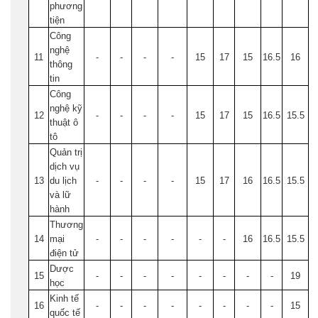
phương
tiện
Công
nghệ
11
-
-
-
-
15
17
15
16.5
16
thông
tin
Công
nghệ kỹ
12
-
-
-
-
15
17
15
16.5
15.5
thuật ô
tô
Quản trị
dịch vụ
13
du lịch
-
-
-
-
15
17
16
16.5
15.5
và lữ
hành
Thương
14
mại
-
-
-
-
-
-
16
16.5
15.5
điện tử
Dược
15
-
-
-
-
-
-
-
-
19
học
Kinh tế
16
-
-
-
-
-
-
-
-
15
quốc tế