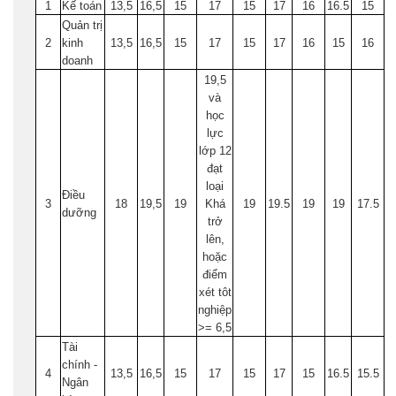
1
Kế toán
13,5
16,5
15
17
15
17
16
16.5
15
Quản trị
2
kinh
13,5
16,5
15
17
15
17
16
15
16
doanh
19,5
và
học
lực
lớp 12
đạt
loại
Điều
3
18
19,5
19
Khá
19
19.5
19
19
17.5
dưỡng
trở
lên,
hoặc
điểm
xét tôt
nghiệp
>= 6,5
Tài
chính -
4
13,5
16,5
15
17
15
17
15
16.5
15.5
Ngân