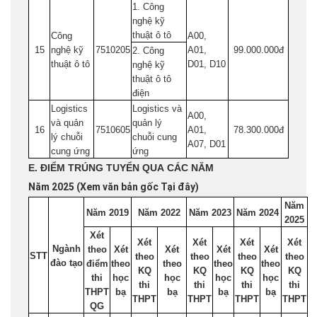
1. Công
nghệ kỹ
thuật ô tô
Công
A00,
15
nghệ kỹ
7510205
A01,
99.000.000đ
2. Công
thuật ô tô
D01, D10
nghệ kỹ
thuật ô tô
điện
Logistics
Logistics và
A00,
và quản
quản lý
16
7510605
A01,
78.300.000đ
lý chuỗi
chuỗi cung
A07, D01
cung ứng
ứng
E. ĐIỂM TRÚNG TUYỂN QUA CÁC NĂM
Năm 2025 (Xem văn bản gốc
Tại đây
)
Năm
Năm 2019
Năm 2022
Năm 2023
Năm 2024
2025
Xét
Xét
Xét
Xét
Xét
Ngành
theo
Xét
Xét
Xét
Xét
STT
theo
theo
theo
theo
đào tạo
điểm
theo
theo
theo
theo
KQ
KQ
KQ
KQ
thi
học
học
học
học
thi
thi
thi
thi
THPT
bạ
bạ
bạ
bạ
THPT
THPT
THPT
THPT
QG