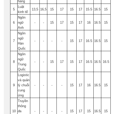
hàng
Luật
5
13,5
16,5
15
17
15
17
15.5
16.5
15
kinh tế
Ngôn
6
ngữ
-
-
15
17
15
17
16
16.5
15
Anh
Ngôn
ngữ
7
-
-
-
-
15
17
16.5
16.5
15
Hàn
Quốc
Ngôn
ngữ
8
-
-
15
17
15
17
16.5
16.5
16.5
Trung
Quốc
Logistic
và quản
9
lý chuỗi
-
-
-
-
15
17
16
16.5
15
cung
ứng
Truyền
thông
10
đa
-
-
-
-
15
17
15
16.5
15