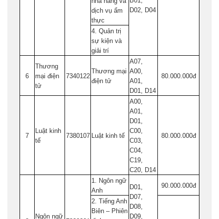
B01,
nhà hàng và
D02, D04
dịch vụ ẩm
thực
4. Quản trị
sự kiện và
giải trí
A07,
Thương
Thương mại
A00,
6
mại điện
7340122
80.000.000đ
điện tử
A01,
tử
D01, D14
A00,
A01,
D01,
Luật kinh
C00,
7
7380107
Luật kinh tế
80.000.000đ
tế
C03,
C04,
C19,
C20, D14
1. Ngôn ngữ
90.000.000đ
D01,
Anh
D07,
2. Tiếng Anh
D08,
Biên – Phiên
Ngôn ngữ
D09,