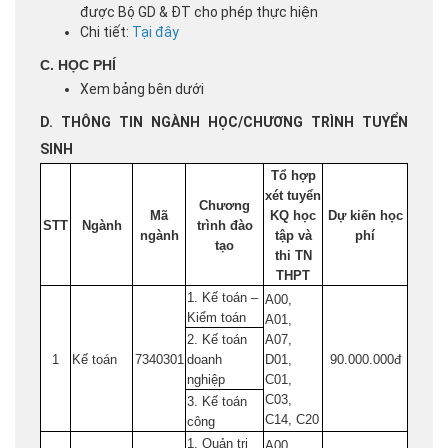
được Bộ GD & ĐT cho phép thực hiện
Chi tiết:
Tại đây
C. HỌC PHÍ
Xem bảng bên dưới
D. THÔNG TIN NGÀNH HỌC/CHƯƠNG TRÌNH TUYỂN
SINH
Tổ hợp
xét tuyển
Chương
Mã
KQ học
Dự kiến học
STT
Ngành
trình đào
ngành
tập và
phí
tạo
thi TN
THPT
1. Kế toán –
A00,
Kiểm toán
A01,
2. Kế toán
A07,
1
Kế toán
7340301
doanh
D01,
90.000.000đ
nghiệp
C01,
C03,
3. Kế toán
C14, C20
công
1. Quản trị
A00,