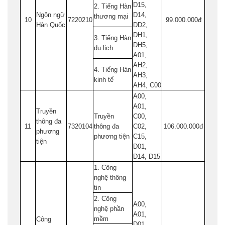
D15,
2. Tiếng Hàn
Ngôn ngữ
D14,
thương mại
10
7220210
99.000.000đ
Hàn Quốc
DD2,
DH1,
3. Tiếng Hàn
DH5,
du lịch
A01,
AH2,
4. Tiếng Hàn
AH3,
kinh tế
AH4, C00
A00,
A01,
Truyền
Truyền
C00,
thông đa
11
7320104
thông đa
C02,
106.000.000đ
phương
phương tiện
C15,
tiện
D01,
D14, D15
1. Công
nghệ thông
tin
2. Công
A00,
nghệ phần
A01,
mềm
Công
D01,