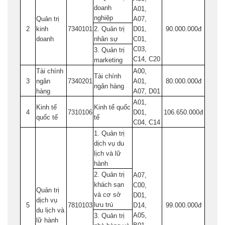
doanh
A01,
nghiệp
Quản trị
A07,
2
kinh
7340101
2. Quản trị
D01,
90.000.000đ
doanh
nhân sự
C01,
C03,
3. Quản trị
C14, C20
marketing
Tài chính
A00,
Tài chính
3
ngân
7340201
A01,
80.000.000đ
ngân hàng
hàng
A07, D01
A01,
Kinh tế
Kinh tế quốc
4
7310106
D01,
106.650.000đ
quốc tế
tế
C04, C14
1. Quản trị
dịch vụ du
lịch và lữ
hành
2. Quản trị
A07,
khách sạn
C00,
Quản trị
và cơ sở
D01,
dịch vụ
lưu trú
5
7810103
D14,
99.000.000đ
du lịch và
A05,
3. Quản trị
lữ hành