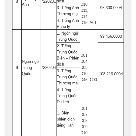
dịch
8
7220201
Anh
D10,
3. Tiếng Anh
96.300.000đ
D11,
Thương mại
D14,
4. Tiếng Anh
D15, A01
Pháp lý
1. Ngôn ngữ
99.456.000đ
Trung Quốc
2. Tiếng
Trung Quốc
D01,
Biên – Phiên
Ngôn ngữ
D04,
dịch
9
Trung
7220204
D09,
3. Tiếng
Quốc
D10,
108.216.000đ
Trung Quốc
D45, C00
Thương mại
4. Tiếng
Trung Quốc
Du lịch
D01,
1. Biên
D07,
phiên dịch
D08,
tiếng Hàn
D09,
D10,