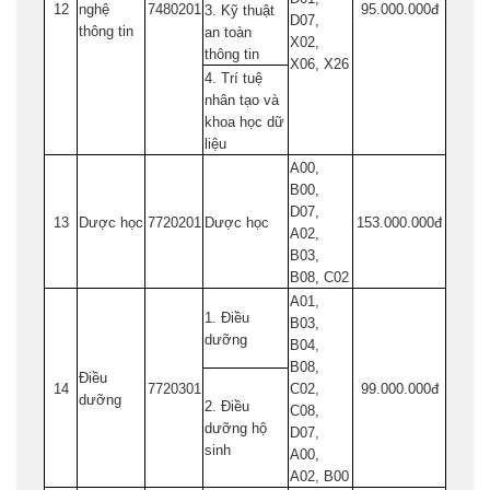
12
nghệ
7480201
95.000.000đ
3. Kỹ thuật
D07,
thông tin
an toàn
X02,
thông tin
X06, X26
4. Trí tuệ
nhân tạo và
khoa học dữ
liệu
A00,
B00,
D07,
13
Dược học
7720201
Dược học
153.000.000đ
A02,
B03,
B08, C02
A01,
1. Điều
B03,
dưỡng
B04,
B08,
Điều
14
7720301
C02,
99.000.000đ
dưỡng
2. Điều
C08,
dưỡng hộ
D07,
sinh
A00,
A02, B00