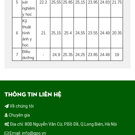
5
xét
22.2
25,55
25.85
25,15
23.95
24.83
21.75
nghiệm
y học
Kỹ
thuật
6
hình
21
25,15
25.4
24,55
23.55
24.49
20.35
ảnh y
học
Điều
7
-
24,9
25.35
24,25
23.85
24.49
19
dưỡng
THÔNG TIN LIÊN HỆ
Về chúng tôi
Chuyên gia
Địa chỉ: 80B Nguyễn Văn Cừ, P.Bồ Đề, Q.Long Biên, Hà Nội
Email: info@gpo.vn