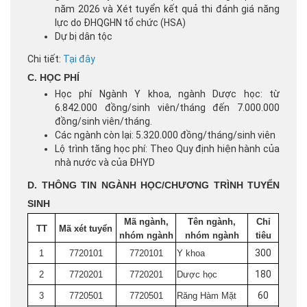
năm 2026 và Xét tuyển kết quả thi đánh giá năng
lực do ĐHQGHN tổ chức (HSA)
Dự bị dân tộc
Chi tiết:
Tại đây
C. HỌC PHÍ
Học phí Ngành Y khoa, ngành Dược học: từ
6.842.000 đồng/sinh viên/tháng đến 7.000.000
đồng/sinh viên/tháng.
Các ngành còn lại: 5.320.000 đồng/tháng/sinh viên
Lộ trình tăng học phí: Theo Quy định hiện hành của
nhà nước và của ĐHYD
D. THÔNG TIN NGÀNH HỌC/CHƯƠNG TRÌNH TUYỂN
SINH
Mã ngành,
Tên ngành,
Chỉ
TT
Mã xét tuyển
nhóm ngành
nhóm ngành
tiêu
300
1
7720101
7720101
Y khoa
180
2
7720201
7720201
Dược học
60
3
7720501
7720501
Răng Hàm Mặt