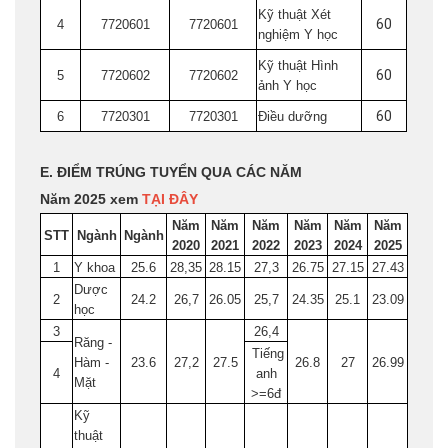
Kỹ thuật Xét
60
4
7720601
7720601
nghiệm Y học
Kỹ thuật Hình
60
5
7720602
7720602
ảnh Y học
60
6
7720301
7720301
Điều dưỡng
E. ĐIỂM TRÚNG TUYỂN QUA CÁC NĂM
Năm 2025 xem
TẠI ĐÂY
Năm
Năm
Năm
Năm
Năm
Năm
STT
Ngành
Ngành
2020
2021
2022
2023
2024
2025
1
Y khoa
25.6
28,35
28.15
27,3
26.75
27.15
27.43
Dược
2
24.2
26,7
26.05
25,7
24.35
25.1
23.09
học
3
26,4
Răng -
Tiếng
Hàm -
23.6
27,2
27.5
26.8
27
26.99
4
anh
Mặt
>=6đ
Kỹ
thuật