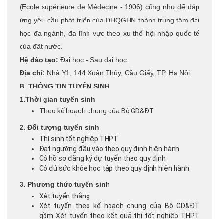
(Ecole supérieure de Médecine - 1906) cũng như để đáp
ứng yêu cầu phát triển của ĐHQGHN thành trung tâm đại
học đa ngành, đa lĩnh vực theo xu thế hội nhập quốc tế
của đất nước.
Hệ đào tạo:
Đại học - Sau đại học
Địa chỉ:
Nhà Y1, 144 Xuân Thủy, Cầu Giấy, TP. Hà Nội
B. THÔNG TIN TUYỂN SINH
1.Thời gian tuyển sinh
Theo kế hoạch chung của Bộ GD&ĐT
2. Đối tượng tuyển sinh
Thí sinh tốt nghiệp THPT
Đạt ngưỡng đầu vào theo quy định hiện hành
Có hồ sơ đăng ký dự tuyển theo quy định
Có đủ sức khỏe học tập theo quy định hiện hành
3. Phương thức tuyển sinh
Xét tuyển thẳng
Xét tuyển theo kế hoạch chung của Bộ GD&ĐT
gồm Xét tuyển theo kết quả thi tốt nghiệp THPT