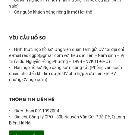
• Có kinh nghiệm ít nhất 1 năm trong lĩnh vực du lịch (vị trí
sale)
• Có nguồn khách hàng riêng là một lợi thế
Yêu cầu hồ sơ
• Hình thức nộp hồ sơ: Ứng viên quan tâm gửi CV tới địa chỉ
e-mail rec3.gpo@gmail.com với tiêu đề: Tên – Năm sinh – Vị
trí (ví dụ: Nguyễn Hồng Phương – 1994 –NVKDT-GPO)
• Hạn nộp hồ sơ: Nộp càng sớm càng tốt (Phỏng vấn cuốn
chiếu cho đến khi tìm được UV phù hợp & ưu tiên xét PV
những CV nộp sớm)
Thông tin liên hệ
• Điện thoại 0911092004
• Địa chỉ: Công ty GPO - 80b Nguyễn Văn Cừ, P.Bồ Đề, Q.Long
Biên, Hà Nội