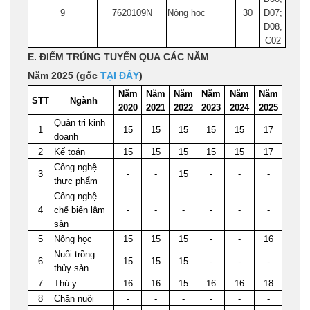
9
7620109N
Nông học
30
D07;
D08,
C02
E. ĐIỂM TRÚNG TUYỂN QUA CÁC NĂM
Năm 2025 (gốc
TẠI ĐÂY
)
Năm
Năm
Năm
Năm
Năm
Năm
STT
Ngành
2020
2021
2022
2023
2024
2025
Quản trị kinh
1
15
15
15
15
15
17
doanh
2
Kế toán
15
15
15
15
15
17
Công nghệ
3
-
-
15
-
-
-
thực phẩm
Công nghệ
4
chế biến lâm
-
-
-
-
-
-
sản
5
Nông học
15
15
15
-
-
16
Nuôi trồng
6
15
15
15
-
-
-
thủy sản
7
Thú y
16
16
15
16
16
18
8
Chăn nuôi
-
-
-
-
-
-