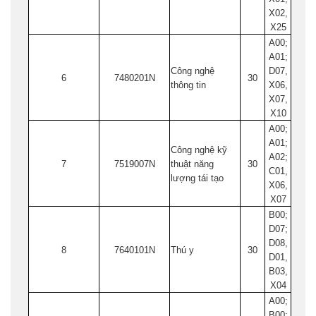
X02,
X25
A00;
A01;
Công nghệ
D07,
6
7480201N
30
thông tin
X06,
X07,
X10
A00;
A01;
Công nghệ kỹ
A02;
7
7519007N
thuật năng
30
C01,
lượng tái tạo
X06,
X07
B00;
D07;
D08,
8
7640101N
Thú y
30
D01,
B03,
X04
A00;
B00;