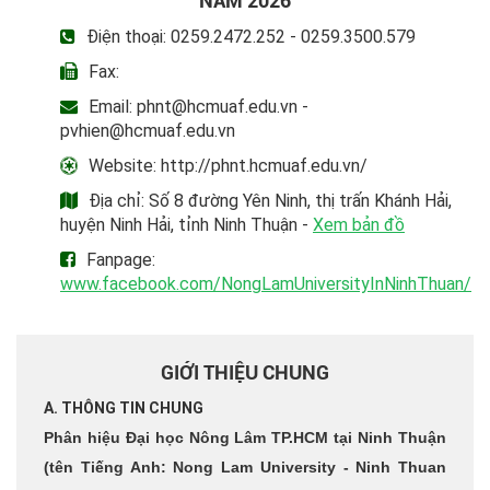
NĂM 2026
Điện thoại: 0259.2472.252 - 0259.3500.579
Fax:
Email: phnt@hcmuaf.edu.vn -
pvhien@hcmuaf.edu.vn
Website: http://phnt.hcmuaf.edu.vn/
Địa chỉ: Số 8 đường Yên Ninh, thị trấn Khánh Hải,
huyện Ninh Hải, tỉnh Ninh Thuận -
Xem bản đồ
Fanpage:
www.facebook.com/NongLamUniversityInNinhThuan/
GIỚI THIỆU CHUNG
A. THÔNG TIN CHUNG
Phân hiệu Đại học Nông Lâm TP.HCM tại Ninh Thuận
(tên Tiếng Anh: Nong Lam University - Ninh Thuan