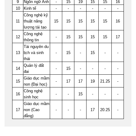
9
Ngôn ngữ Anh
-
15
19
15
15
16
10
Kinh tế
-
-
-
-
-
-
Công nghệ kỹ
11
thuật năng
15
15
15
15
15
16
lượng tái tạo
Công nghệ
12
-
15
15
15
15
17
thông tin
Tài nguyên du
13
lịch và sinh
-
15
-
15
-
-
thái
Quản lý đất
14
-
15
-
-
-
-
đai
Giáo dục mầm
15
-
17
17
19
21.25
-
non (Đại học)
Công nghệ
16
-
-
15
-
-
-
sinh học
Giáo dục mầm
17
non (Cao
-
-
-
17
20.25
-
đẳng)