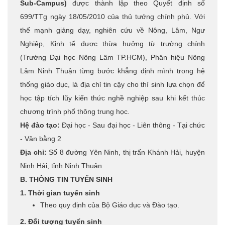
Sub-Campus)
được thành lập theo Quyết định số
699/TTg ngày 18/05/2010 của thủ tướng chính phủ. Với
thế mạnh giảng dạy, nghiên cứu về Nông, Lâm, Ngư
Nghiệp, Kinh tế được thừa hưởng từ trường chính
(Trường Đại học Nông Lâm TP.HCM), Phân hiệu Nông
Lâm Ninh Thuận từng bước khẳng định mình trong hệ
thống giáo dục, là địa chỉ tin cậy cho thí sinh lựa chọn để
học tập tích lũy kiến thức nghề nghiệp sau khi kết thúc
chương trình phổ thông trung học.
Hệ đào tạo:
Đại học - Sau đại học - Liên thông - Tại chức
- Văn bằng 2
Địa chỉ:
Số 8 đường Yên Ninh, thị trấn Khánh Hải, huyện
Ninh Hải, tỉnh Ninh Thuận
B. THÔNG TIN TUYỂN SINH
1. Thời gian tuyển sinh
Theo quy định của Bộ Giáo dục và Đào tạo.
2. Đối tượng tuyển sinh