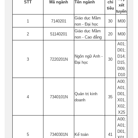
STT
Mã ngành
Tên ngành
chỉ
xét
tiêu
tuyển
Giáo dục Mầm
1
7140201
30
M00
non - Đại học
Giáo dục Mầm
2
51140201
20
M00
non - Cao đẳng
A01;
D01;
Ngôn ngữ Anh -
D14;
3
7220201N
30
Đại học
D15,
D09,
D10
A00;
A01;
Quản trị kinh
D01,
4
7340101N
35
doanh
X01,
X02,
X25
A00;
A01;
D01,
5
7340301N
Kế toán
41
X01,