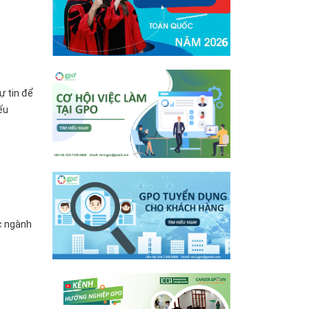
ự tin để
ếu
c ngành