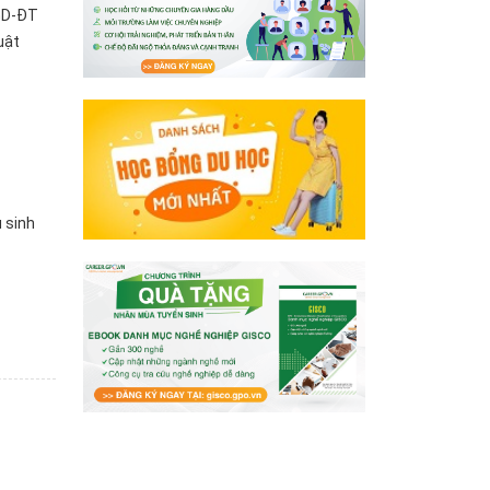
 GD-ĐT
uật
 sinh