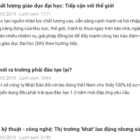
ất lượng giáo dục đại học: Tiếp cận với thế giới
10/2019 - Lượt xem: 1111
 tạo nguồn nhân lực chất lượng cao, sẵn sàng cạnh tranh và hội nhập 
 năng động của khu vực, thế giới, tránh bị thua ngay trên sân nhà, ngà
iện nhiều nhiệm vụ, giải pháp đồng bộ để đẩy mạnh công tác bảo đảm 
 giáo dục đại học (ĐH) theo hướng tiếp...
ới ra trường phải đào tạo lại?
10/2019 - Lượt xem: 1044
t số công ty Nhật Bản đối với lao động Việt Nam cho thấy 100% kỹ sư 
yển dụng đều phải trải qua đào tạo 1-2 năm mới đáp ứng yêu cầu.
ỹ thuật - công nghệ: Thị trường 'khát' lao động nhưng s
10/2019 - Lượt xem: 2149