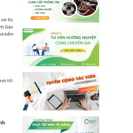
với thị
nh Giáo
và kiểm
mới tốt
inh