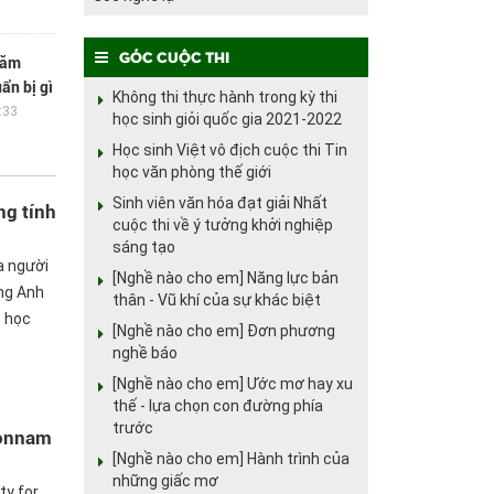
Góc cuộc thi
năm
ẩn bị gì
Không thi thực hành trong kỳ thi
:33
học sinh giỏi quốc gia 2021-2022
Học sinh Việt vô địch cuộc thi Tin
học văn phòng thế giới
Sinh viên văn hóa đạt giải Nhất
ng tính
cuộc thi về ý tưởng khởi nghiệp
sáng tạo
a người
[Nghề nào cho em] Năng lực bản
ng Anh
thân - Vũ khí của sự khác biệt
p học
[Nghề nào cho em] Đơn phương
nghề báo
[Nghề nào cho em] Ước mơ hay xu
thế - lựa chọn con đường phía
trước
honnam
[Nghề nào cho em] Hành trình của
những giấc mơ
ty for