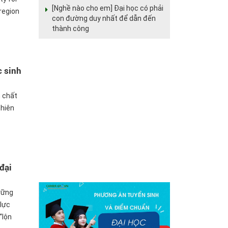
[Nghề nào cho em] Đại học có phải
region
con đường duy nhất để dẫn đến
thành công
c sinh
 chất
nhiên
đại
vững
 lực
“lộn