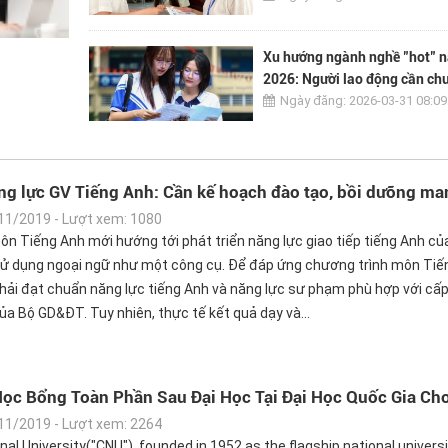
Xu hướng ngành nghề "hot" 
2026: Người lao động cần chu
để không bị tụt lại?
Ngày đăng: 2026-03-31 08:09
g lực GV Tiếng Anh: Cần kế hoạch đào tạo, bồi dưỡng ma
11/2019 - Lượt xem: 1080
n Tiếng Anh mới hướng tới phát triển năng lực giao tiếp tiếng Anh củ
sử dụng ngoại ngữ như một công cụ. Để đáp ứng chương trình môn Tiế
phải đạt chuẩn năng lực tiếng Anh và năng lực sư phạm phù hợp với cấ
ủa Bộ GD&ĐT. Tuy nhiên, thực tế kết quả dạy và...
Học Bổng Toàn Phần Sau Đại Học Tại Đại Học Quốc Gia C
11/2019 - Lượt xem: 2264
l University("CNU"), founded in 1952 as the flagship national universi