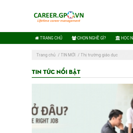
TRANG CHỦ
CHỌN NGHỀ GÌ?
HỌC N
Trang chủ
/
TIN MỚI
/
Thị trường giáo dục
Tin tức nổi bật