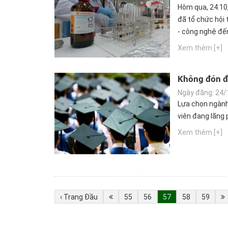
Hôm qua, 24.10,
đã tổ chức hội
- công nghệ đế
Xem thêm [+]
Không đón đầ
Ngày đăng: 24/
Lựa chọn ngành 
viên đang lãng p
Xem thêm [+]
‹ Trang Đầu
55
56
57
58
59