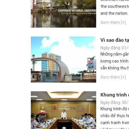
the southwester
and the nation.
Xem thêm [+]
Vì sao đào t
viên?
Ngày đăng: 01/
Những năm gần
lượng cao trình
vẫn không thu h
Xem thêm [+]
Khung trình 
học
Ngày đăng: 30/
Khung trình độ 
chắc để thực hi
cạnh tranh tro