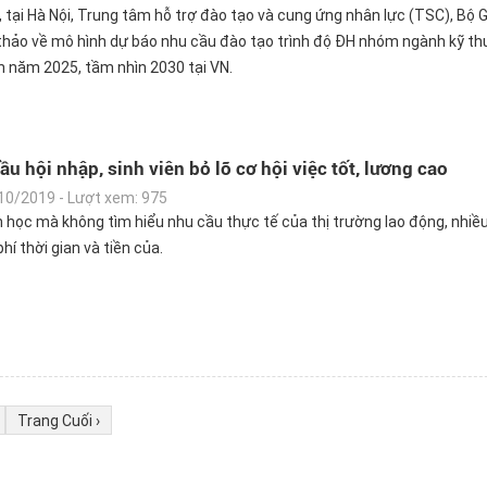
 tại Hà Nội, Trung tâm hỗ trợ đào tạo và cung ứng nhân lực (TSC), Bộ
 thảo về mô hình dự báo nhu cầu đào tạo trình độ ĐH nhóm ngành kỹ th
n năm 2025, tầm nhìn 2030 tại VN.
u hội nhập, sinh viên bỏ lỡ cơ hội việc tốt, lương cao
10/2019 - Lượt xem: 975
học mà không tìm hiểu nhu cầu thực tế của thị trường lao động, nhiều
hí thời gian và tiền của.
Trang Cuối ›