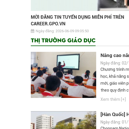
MỜI ĐĂNG TIN TUYỂN DỤNG MIỄN PHÍ TRÊN
CAREER.GPO.VN
Ngày đăng: 2026-06-09 09:05:50
Thị trường giáo dục
Nâng cao năn
chiến lược
Ngày đăng: 02/
Chương trình mô
học, khả năng 
mới, giáo viên 
theo quy định c
Xem thêm [+]
[Hàn Quốc] 
2019-2020
Ngày đăng: 01/
Chonnam Nationa