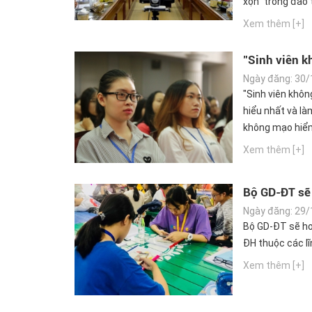
xộn” trong đào 
Xem thêm [+]
"Sinh viên k
Ngày đăng: 30/
"Sinh viên khôn
hiểu nhất và là
không mạo hiểm
Xem thêm [+]
Bộ GD-ĐT sẽ
Ngày đăng: 29/
Bộ GD-ĐT sẽ ho
ĐH thuộc các l
Xem thêm [+]