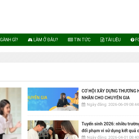
GÀNH GÌ?
LÀM Ở ĐÂU?
TIN TỨC
TÀI LIỆU
F
CƠ HỘI XÂY DỰNG THƯƠNG 
NHÂN CHO CHUYÊN GIA
Ngày đăng: 2026-06-09 08:44
Tuyển sinh 2026: nhiều trườn
đổi phạm vi sử dụng kết quả 
thi riêng
Ngày đăng: 2026-04-01 08:40