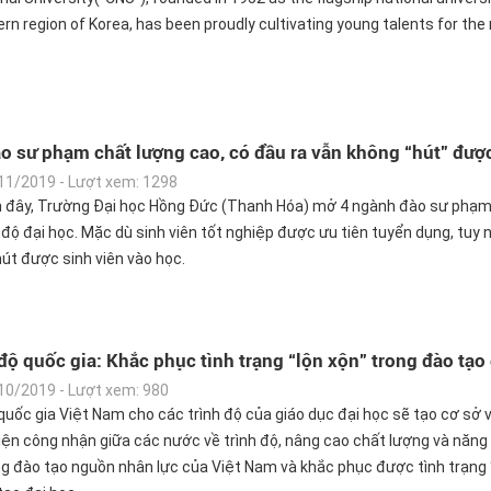
n region of Korea, has been proudly cultivating young talents for the 
ạo sư phạm chất lượng cao, có đầu ra vẫn không “hút” đượ
11/2019 - Lượt xem: 1298
 đây, Trường Đại học Hồng Đức (Thanh Hóa) mở 4 ngành đào sư phạm
 độ đại học. Mặc dù sinh viên tốt nghiệp được ưu tiên tuyển dụng, tuy 
út được sinh viên vào học.
độ quốc gia: Khắc phục tình trạng “lộn xộn” trong đào tạo 
10/2019 - Lượt xem: 980
quốc gia Việt Nam cho các trình độ của giáo dục đại học sẽ tạo cơ sở 
ện công nhận giữa các nước về trình độ, nâng cao chất lượng và năng
ng đào tạo nguồn nhân lực của Việt Nam và khắc phục được tình trạng 