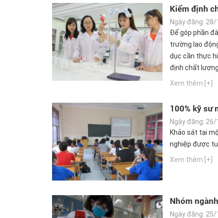
Kiểm định ch
Ngày đăng: 28/
Để góp phần đào
trường lao động
dục cần thực h
định chất lượng
Xem thêm [+]
100% kỹ sư m
Ngày đăng: 26/
Khảo sát tại mộ
nghiệp được tu
Xem thêm [+]
Nhóm ngành k
viên ít
Ngày đăng: 25/