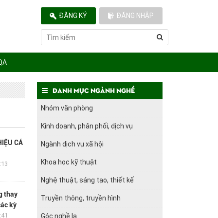
ĐĂNG KÝ
ĐĂNG NHẬP
QA
Danh mục ngành nghề
Nhóm văn phòng
Kinh doanh, phân phối, dịch vụ
HIỆU CÁ
Ngành dịch vụ xã hội
Khoa học kỹ thuật
:13
Nghệ thuật, sáng tạo, thiết kế
g thay
Truyền thông, truyền hình
các kỳ
:41
Góc nghề lạ