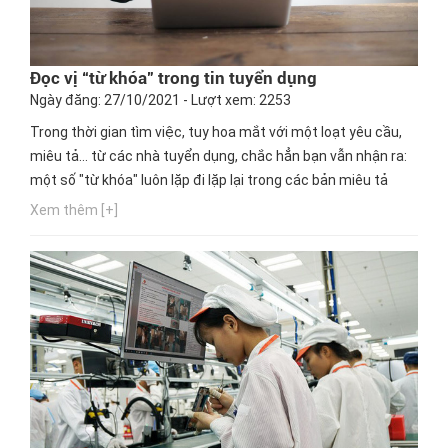
Đọc vị “từ khóa” trong tin tuyển dụng
Ngày đăng: 27/10/2021 - Lượt xem: 2253
Trong thời gian tìm việc, tuy hoa mắt với một loạt yêu cầu,
miêu tả... từ các nhà tuyển dụng, chắc hẳn bạn vẫn nhận ra:
một số "từ khóa" luôn lặp đi lặp lại trong các bản miêu tả
công việc. "Chịu áp lực tốt", "đa nhiệm", "năng động", "linh
Xem thêm [+]
hoạt"...? Mọi từ ngữ nghe có vẻ to tát đó thực ra ẩn chứa rất
nhiều chi tiết về vai trò của công...