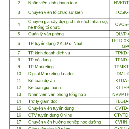
2
Nhân viên kinh doanh tour
NVKDT
3
Chuyên viên tổ chức sự kiện
TCSK
Chuyên gia xây dựng chính sách nhân sự,
4
CVCS
hệ thống tổ chức
5
Quản lý văn phòng
QLVP
TPTD.X
6
TP tuyển dụng XKLĐ đi Nhật
GP
7
TP kinh doanh dịch vụ
TPKD
8
TP nội dung
TPND
9
TP Marketing
TPMKT
10
Digital Marketing Leader
DML-
11
Kế toán dự án
KTDA
12
Kế toán giá thành
KTTH
13
Nhân viên văn phòng tổng hợp
NVVPT
14
Trợ lý giám đốc
TLGĐ
15
Chuyên viên tuyển dụng
CVTD
16
CTV tuyển dụng Online
CTVTD
17
Chuyên viên hướng nghiệp học đường
CVHN
18
Giáo viên dạy kỹ năng
GVKN