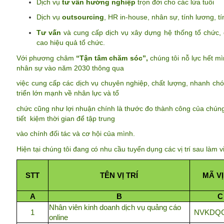
Dịch vụ
tư vấn hướng nghiệp
trọn đời cho các lứa tuổi
Dịch vụ
outsourcing
, HR in-house, nhân sự, tính lương, tí
Tư vấn
và cung cấp dịch vụ xây dựng hệ thống tổ chức, q
cao hiệu quả tổ chức.
Với phương châm
“Tận tâm chăm sóc”,
chúng tôi nỗ lực hết mì
nhân sự vào năm 2030 thông qua
việc cung cấp các dịch vụ chuyên nghiệp, chất lượng, nhanh chó
triển lớn mạnh về nhân lực và tổ
chức cũng như lợi nhuận chính là thước đo thành công của chúng 
tiết kiệm thời gian để tập trung
vào chính đối tác và cơ hội của mình.
Hiện tại chúng tôi đang có nhu cầu tuyển dụng các vị trí sau làm 
STT
TÊN VỊ TRÍ
MÃ VỊ
A
B
C
Nhân viên kinh doanh dịch vụ quảng cáo
1
NVKDQ
online