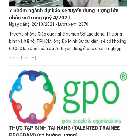
7 nhóm ngành dự báo sẽ tuyển dụng lượng lớn
nhân sự trong quý 4/2021
Ngày đăng: 26/10/2021 - Lượt xem: 2370
Trưởng phòng Giáo dục nghề nghiệp Sở Lao động, Thương
binh và Xã hội TP.HCM, ông Đỗ Minh Sự dự kiến, sẽ có khoảng
60.000 lao động cần được tuyển dụng ở các doanh nghiệp
tại TP.HCM trong quý 4/2021. Ngay bây giờ, hãy cùng Hướng
Xem thêm [+]
nghiệp GPO cập nhật thông tin này nhé!
THỰC TẬP SINH TÀI NĂNG (TALENTED TRAINEE
PROGRAM) (có hưởng lương)