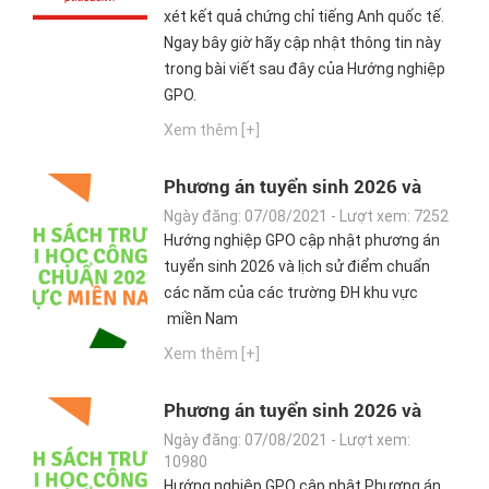
xét kết quả chứng chỉ tiếng Anh quốc tế.
Ngay bây giờ hãy cập nhật thông tin này
trong bài viết sau đây của Hướng nghiệp
GPO.
Xem thêm [+]
Phương án tuyển sinh 2026 và
lịch sử điểm chuẩn các năm của
Ngày đăng: 07/08/2021 - Lượt xem: 7252
các trường ĐH khu vực miền Nam
Hướng nghiệp GPO cập nhật phương án
tuyển sinh 2026 và lịch sử điểm chuẩn
các năm của các trường ĐH khu vực
miền Nam
Xem thêm [+]
Phương án tuyển sinh 2026 và
lịch sử điểm chuẩn các năm của
Ngày đăng: 07/08/2021 - Lượt xem:
các trường ĐH khu vực miền Trung
10980
Hướng nghiệp GPO cập nhật Phương án