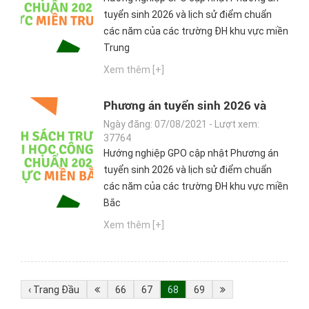
tuyển sinh 2026 và lịch sử điểm chuẩn
các năm của các trường ĐH khu vực miền
Trung
Xem thêm [+]
Phương án tuyển sinh 2026 và
lịch sử điểm chuẩn các năm của
Ngày đăng: 07/08/2021 - Lượt xem:
các trường ĐH khu vực miền Bắc
37764
Hướng nghiệp GPO cập nhật Phương án
tuyển sinh 2026 và lịch sử điểm chuẩn
các năm của các trường ĐH khu vực miền
Bắc
Xem thêm [+]
‹ Trang Đầu
66
67
68
69