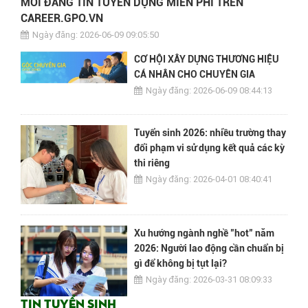
MỜI ĐĂNG TIN TUYỂN DỤNG MIỄN PHÍ TRÊN
CAREER.GPO.VN
Ngày đăng: 2026-06-09 09:05:50
CƠ HỘI XÂY DỰNG THƯƠNG HIỆU
CÁ NHÂN CHO CHUYÊN GIA
Ngày đăng: 2026-06-09 08:44:13
Tuyển sinh 2026: nhiều trường thay
đổi phạm vi sử dụng kết quả các kỳ
thi riêng
Ngày đăng: 2026-04-01 08:40:41
Xu hướng ngành nghề "hot" năm
2026: Người lao động cần chuẩn bị
gì để không bị tụt lại?
Ngày đăng: 2026-03-31 08:09:33
Tin tuyển sinh