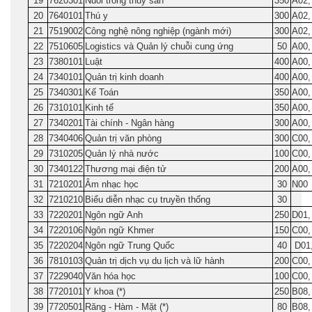
19
7620301
Nuôi trồng thủy sản
350
A02,
20
7640101
Thú y
300
A02,
21
7519002
Công nghệ nông nghiệp (ngành mới)
300
A02,
22
7510605
Logistics và Quản lý chuỗi cung ứng
50
A00,
23
7380101
Luật
400
A00,
24
7340101
Quản trị kinh doanh
400
A00,
25
7340301
Kế Toán
350
A00,
26
7310101
Kinh tế
350
A00,
27
7340201
Tài chính - Ngân hàng
300
A00,
28
7340406
Quản trị văn phòng
300
C00,
29
7310205
Quản lý nhà nước
100
C00,
30
7340122
Thương mại điện tử
200
A00,
31
7210201
Âm nhạc học
30
N00
32
7210210
Biểu diễn nhạc cụ truyền thống
30
33
7220201
Ngôn ngữ Anh
250
D01,
34
7220106
Ngôn ngữ Khmer
150
C00,
35
7220204
Ngôn ngữ Trung Quốc
40
D01,
36
7810103
Quản trị dịch vụ du lịch và lữ hành
200
C00,
37
7229040
Văn hóa học
100
C00,
38
7720101
Y khoa (*)
250
B08,
39
7720501
Răng - Hàm - Mặt (*)
80
B08,