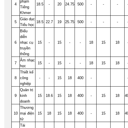
phạm
4
18.5
-
20
24.75
500
-
-
-
Tiếng
Khmer
Giáo dục
5
18.5
22.7
19
25.75
500
-
-
-
Tiểu học
Biểu
diễn
6
nhạc cụ
15
-
15
-
-
18
15
18
truyền
thống
Âm nhạc
7
15
-
15
-
-
18
15
18
học
Thiết kế
8
công
-
-
15
18
400
-
nghiệp
Quản trị
9
kinh
15
18.6
15
18
400
-
15
18
4
doanh
Thương
10
mại điện
15
18
15
18
400
-
15
18
4
tử
Tài