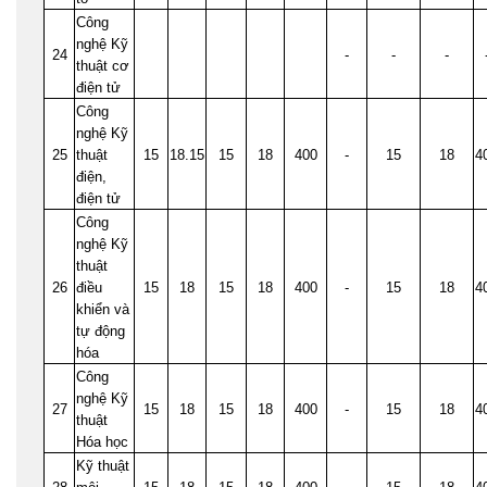
Công
nghệ Kỹ
24
-
-
-
thuật cơ
điện tử
Công
nghệ Kỹ
25
thuật
15
18.15
15
18
400
-
15
18
4
điện,
điện tử
Công
nghệ Kỹ
thuật
26
điều
15
18
15
18
400
-
15
18
4
khiển và
tự động
hóa
Công
nghệ Kỹ
27
15
18
15
18
400
-
15
18
4
thuật
Hóa học
Kỹ thuật