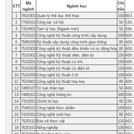
Mã
Chỉ
STT
Ngành học
ngành
tiêu
1
7810301
Quản lý thể dục thể thao
100
B03,
2
7760101
Công tác xã hội
50
C00,
3
7310401
Tâm lý học (Ngành mới)
50
X66,
4
7510102
Công nghệ kỹ thuật công trình xây dựng
100
A00,
5
7580205
Kỹ thuật xây dựng công trình giao thông
80
A00,
6
7510303
Công nghệ kỹ thuật điều khiển và tự động hóa
80
A00,
7
7510301
Công nghệ Kỹ thuật điện, điện tử
150
A00,
8
7510201
Công nghệ kỹ thuật cơ khí
150
A00,
9
7510203
Công nghệ kỹ thuật cơ điện tử
150
A00,
10
7510205
Công nghệ kỹ thuật ô tô
100
A00,
11
7510401
Công nghệ kỹ thuật hóa học
80
A00,
12
7480107
Trí tuệ nhân tạo
50
A00,
13
7480201
Công nghệ thông tin
300
X06,
14
7310201
Chính trị học
80
C00,
15
7540101
Công nghệ thực phẩm
100
A02,
16
7420201
Công nghệ sinh học
80
A02,
17
7620112
Bảo vệ thực vật
120
A02,
18
7620101
Nông nghiệp
100
A02,