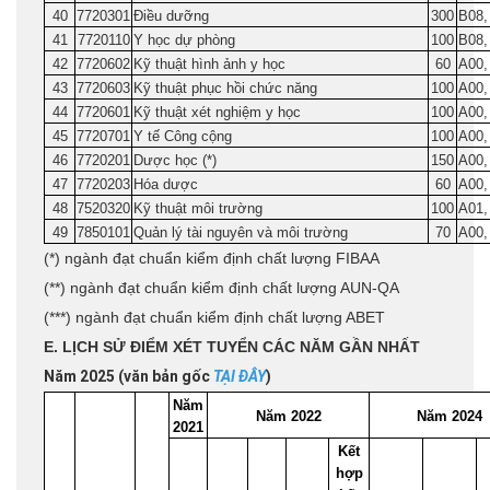
40
7720301
Điều dưỡng
300
B08,
41
7720110
Y học dự phòng
100
B08,
42
7720602
Kỹ thuật hình ảnh y học
60
A00,
43
7720603
Kỹ thuật phục hồi chức năng
100
A00,
44
7720601
Kỹ thuật xét nghiệm y học
100
A00,
45
7720701
Y tế Công cộng
100
A00,
46
7720201
Dược học (*)
150
A00,
47
7720203
Hóa dược
60
A00,
48
7520320
Kỹ thuật môi trường
100
A01,
49
7850101
Quản lý tài nguyên và môi trường
70
A00,
(*) ngành đạt chuẩn kiểm định chất lượng FIBAA
(**) ngành đạt chuẩn kiểm định chất lượng AUN-QA
(***) ngành đạt chuẩn kiểm định chất lượng ABET
E. LỊCH SỬ ĐIỂM XÉT TUYỂN CÁC NĂM GẦN NHẤT
Năm 2025 (văn bản gốc
TẠI ĐÂY
)
Năm
Năm 2022
Năm 2024
2021
Kết
hợp