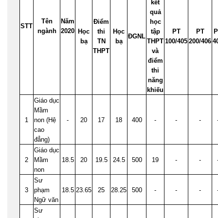
kết
quả
Tên
Năm
Điểm
học
STT
ngành
2020
Học
thi
Học
tập
PT
PT
P
ĐGNL
bạ
TN
bạ
THPT
100/405
200/406
4
THPT
và
điểm
thi
năng
khiếu
Giáo dục
Mầm
1
non (Hệ
-
20
17
18
400
-
-
-
cao
đẳng)
Giáo dục
2
Mầm
18.5
20
19.5
24.5
500
19
-
-
non
Sư
3
phạm
18.5
23.65
25
28.25
500
-
-
-
Ngữ văn
Sư