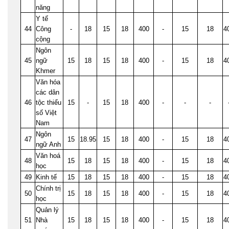
năng
Y tế
44
Công
-
18
15
18
400
-
15
18
4
cộng
Ngôn
45
ngữ
15
18
15
18
400
-
15
18
4
Khmer
Văn hóa
các dân
46
tộc thiểu
15
-
15
18
400
-
-
-
số Việt
Nam
Ngôn
47
15
18.95
15
18
400
-
15
18
4
ngữ Anh
Văn hoá
48
15
18
15
18
400
-
15
18
4
học
49
Kinh tế
15
18
15
18
400
-
15
18
4
Chính trị
50
15
18
15
18
400
-
15
18
4
học
Quản lý
51
Nhà
15
18
15
18
400
-
15
18
4