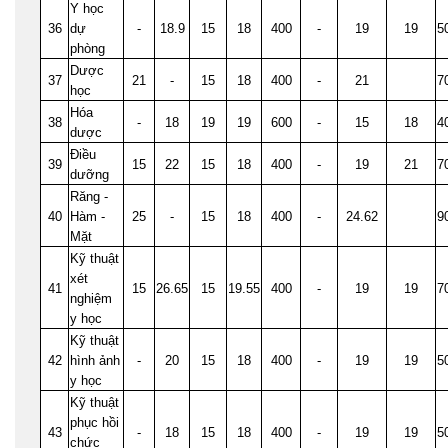
Y học
36
dự
-
18.9
15
18
400
-
19
19
5
phòng
Dược
37
21
-
15
18
400
-
21
7
học
Hóa
38
-
18
19
19
600
-
15
18
4
dược
Điều
39
15
22
15
18
400
-
19
21
7
dưỡng
Răng -
40
Hàm -
25
-
15
18
400
-
24.62
9
Mặt
Kỹ thuật
xét
41
15
26.65
15
19.55
400
-
19
19
7
nghiệm
y học
Kỹ thuật
42
hình ảnh
-
20
15
18
400
-
19
19
5
y học
Kỹ thuật
phục hồi
43
-
18
15
18
400
-
19
19
5
chức