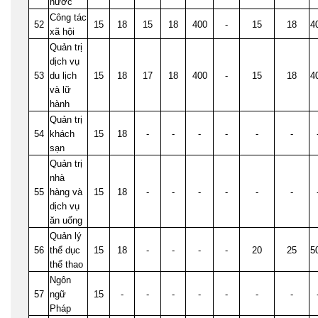
nước
Công tác
52
15
18
15
18
400
-
15
18
4
xã hội
Quản trị
dịch vụ
53
du lịch
15
18
17
18
400
-
15
18
4
và lữ
hành
Quản trị
54
khách
15
18
-
-
-
-
-
-
sạn
Quản trị
nhà
55
hàng và
15
18
-
-
-
-
-
-
dịch vụ
ăn uống
Quản lý
56
thể dục
15
18
-
-
-
-
20
25
5
thể thao
Ngôn
57
ngữ
15
-
-
-
-
-
-
-
Pháp