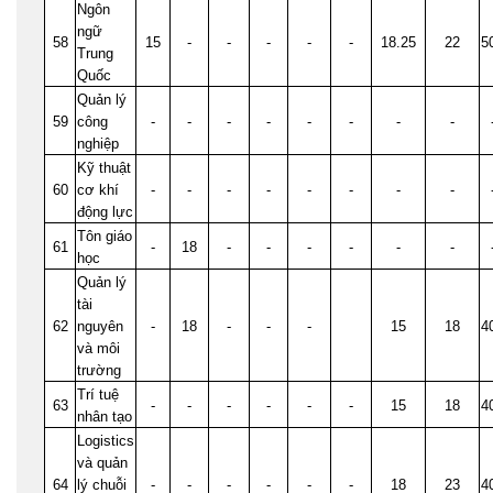
Ngôn
ngữ
58
15
-
-
-
-
-
18.25
22
5
Trung
Quốc
Quản lý
59
công
-
-
-
-
-
-
-
-
nghiệp
Kỹ thuật
60
cơ khí
-
-
-
-
-
-
-
-
động lực
Tôn giáo
61
-
18
-
-
-
-
-
-
học
Quản lý
tài
62
nguyên
-
18
-
-
-
15
18
4
và môi
trường
Trí tuệ
63
-
-
-
-
-
-
15
18
4
nhân tạo
Logistics
và quản
64
lý chuỗi
-
-
-
-
-
-
18
23
4