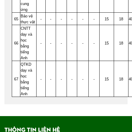
cung
ứng
Bảo vệ
65
-
-
-
-
-
-
15
18
4
thực vật
CNTT
dạy và
học
66
-
-
-
-
-
-
15
18
4
bằng
tiếng
Anh
QTKD
dạy và
học
67
-
-
-
-
-
-
15
18
4
bằng
tiếng
Anh
THÔNG TIN LIÊN HỆ