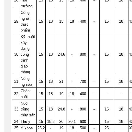
28
môi
15
18
15
18
400
-
15
18
4
trường
Công
nghệ
29
15
18
15
18
400
-
15
18
4
thực
phẩm
Kỹ thuật
xây
dựng
30
công
15
18
24.6
-
800
-
15
18
4
trình
giao
thông
Nông
31
15
18
21
-
700
-
15
18
4
nghiệp
Chăn
32
15
18
19
18
400
-
-
-
nuôi
Nuôi
33
trồng
15
18
24.8
-
800
-
15
18
4
thủy sản
34
Thú y
15
18.3
20
20.1
600
-
15
18
4
35
Y khoa
25,2
-
19
18
500
-
25
9