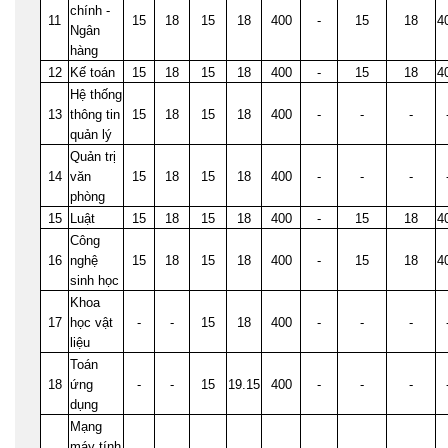
chính -
11
15
18
15
18
400
-
15
18
4
Ngân
hàng
12
Kế toán
15
18
15
18
400
-
15
18
4
Hệ thống
13
thông tin
15
18
15
18
400
-
-
-
quản lý
Quản trị
14
văn
15
18
15
18
400
-
-
-
phòng
15
Luật
15
18
15
18
400
-
15
18
4
Công
16
nghệ
15
18
15
18
400
-
15
18
4
sinh học
Khoa
17
học vật
-
-
15
18
400
-
-
-
liệu
Toán
18
ứng
-
-
15
19.15
400
-
-
-
dụng
Mạng
máy tính