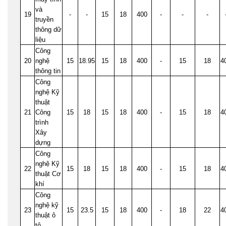
và
19
-
-
15
18
400
-
-
-
truyền
thông dữ
liệu
Công
20
nghệ
15
18.95
15
18
400
-
15
18
4
thông tin
Công
nghệ Kỹ
thuật
21
Công
15
18
15
18
400
-
15
18
4
trình
Xây
dựng
Công
nghệ Kỹ
22
15
18
15
18
400
-
15
18
4
thuật Cơ
khí
Công
nghệ kỹ
23
15
23.5
15
18
400
-
18
22
4
thuật ô
tô