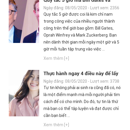
Mark Zuckerberg luôn sử dụng dù
Ngày đăng: 08/05/2020 - Lượt xem: 2356
đã trở thành tỷ phú
Quy tắc 5 giờ được coi là kim chỉ nam
trong công việc của nhiều người thành
công trên thế giới bao gồm: Bill Gates,
Oprah Winfrey và Mark Zuckerberg. Bạn
nên dành thời gian mỗi ngày một giờ và 5
giờ mỗi tuần tập trung vào việc ...
Xem thêm [+]
Thực hành ngay 4 điều này để lấy
lại sự tự tin
Ngày đăng: 08/05/2020 - Lượt xem: 3738
Tự tin không phải ai sinh ra cũng đã có, nó
là một điểm mạnh mà mỗi người phải tìm
cách để có cho mình. Do đó, tự tin là thứ
mà bạn có thể tập luyện và đạt được chỉ
cần bạn biết ...
Xem thêm [+]