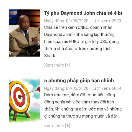
Tỷ phú Daymond John chia sẻ 4 bí
quyết thành công đúc kết từ sự
Ngày đăng: 03/05/2020 - Lượt xem: 2970
nghiệp của mình
Chia sẻ trên kênh CNBC, doanh nhân
Daymond John - nhà sáng lập thương
hiệu quần áo FUBU trị giá 6 tỷ USD, đồng
thời là nhà đầu tư trên chương trình
Shark ...
Xem thêm [+]
5 phương pháp giúp bạn chinh
phục mục tiêu thành công
Ngày đăng: 03/05/2020 - Lượt xem: 6064
Dám ước mơ, dám đặt mục tiêu cũng
đồng nghĩa với việc dám thay đổi bản
thân. Khi chúng ta dám ước mơ về những
gì chúng ta thực sự mong muốn và đặt ..
Xem thêm [+]