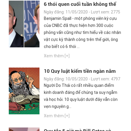
6 thói quen cuối tuần không thể
bỏ qua của những tỷ phú như Bill
Ngày đăng: 11/05/2020 - Lượt xem: 2775
Gates, Jeff Bezos và Mark
Benjamin Spall - một phóng viên kỳ cựu
Zuckerberg
của CNBC đã thực hiện hơn 300 cuộc
phỏng vấn cũng như tìm hiểu về các nhân
vật cực kỳ thành công trên thế giới, ông
cho biết có 6 thói ...
Xem thêm [+]
10 Quy luật kiếm tiền ngàn năm
của người Do Thái
Ngày đăng: 10/05/2020 - Lượt xem: 4797
Người Do Thái có rất nhiều quan điểm
kinh doanh đáng để chúng ta suy ngẫm
và học hỏi. 10 quy luật dưới đây vẫn còn
vẹn nguyên g...
Xem thêm [+]
Quy tắc 5 giờ mà Bill Gates và