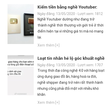
Kiếm tiền bằng nghề Youtuber:
cuộc chiến không dành cho những
Ngày đăng: 13/05/2020 - Lượt xem: 1812
"cái đầu sáo rỗng"
Nghề Youtuber dường như đang trở
thành nghề thời thượng với giới trẻ ở thời
điểm hiện tại vì những giá trị mà nó mang
lại.
Xem thêm [+]
Loạt tin nhắn hé lộ góc khuất nghề
shipper: Bị chủ quán hành hung vì
Ngày đăng: 13/05/2020 - Lượt xem: 1707
giục quá nhiều, khách bùng hàng
Trong thời đại công nghệ 4.0 với hàng loạt
không một lời xin lỗi
ứng dụng giao đồ ăn, hàng hoá ra đời,
nghề shipper đang trở nên rất thịnh hành
nhưng cũng phải đối mặt với nhiều khó
khăn.
Xem thêm [+]