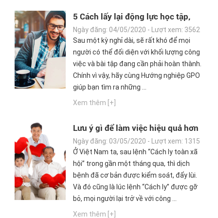
5 Cách lấy lại động lực học tập,
làm việc sau kỳ nghỉ dài
Ngày đăng: 04/05/2020 - Lượt xem: 3562
Sau một kỳ nghỉ dài, sẽ rất khó để mọi
người có thể đối diện với khối lượng công
việc và bài tập đang cần phải hoàn thành.
Chính vì vậy, hãy cùng Hướng nghiệp GPO
giúp bạn tìm ra những ...
Xem thêm [+]
Lưu ý gì để làm việc hiệu quả hơn
khi “Covid” được kiểm soát?
Ngày đăng: 03/05/2020 - Lượt xem: 1315
Ở Việt Nam ta, sau lệnh “Cách ly toàn xã
hội” trong gần một tháng qua, thì dịch
bệnh đã cơ bản được kiểm soát, đẩy lùi.
Và đó cũng là lúc lệnh “Cách ly” được gỡ
bỏ, mọi người lại trở về với công ...
Xem thêm [+]