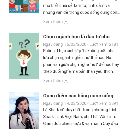
như biết chia sẻ tâm tư, tình cảm và
những vấn đề trong cuộc sống cùng con...
Xem thêm [+]
Chọn ngành học là đầu tư cho
tương lai: Chọn yêu thích hay
Ngày đăng: 16/03/2020 - Lượt xem: 2181
'hot'?
Không ít học sinh lớp 12 không biết phải
lựa chọn ngành nghề như thế nào. Họ
phân vân giữa chọn nghề 'hot' để học hay
theo đuổi nghề mà bản thân yêu thích.
Xem thêm [+]
Quan điểm cân bằng cuộc sống
của giới trẻ hiện nay = chia sẻ từ
Ngày đăng: 14/03/2020 - Lượt xem: 3391
Shark Thái Vân Linh
Là Shark nữ duy nhất trong chương trình
Shark Tank Việt Nam, chị Thái Vân Linh,
Giám đốc chiến lược & vận hành Quỹ đầu