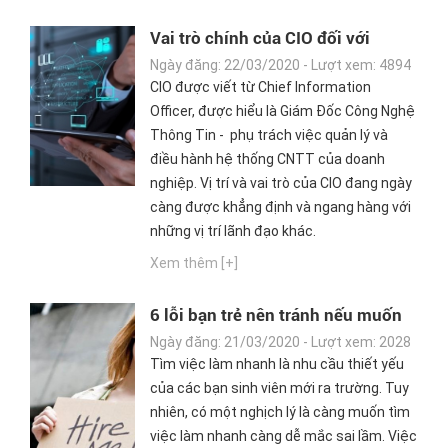
Vai trò chính của CIO đối với
doanh nghiệp
Ngày đăng: 22/03/2020 - Lượt xem: 4894
CIO được viết từ Chief Information
Officer, được hiểu là Giám Đốc Công Nghệ
Thông Tin - phụ trách việc quản lý và
điều hành hệ thống CNTT của doanh
nghiệp. Vị trí và vai trò của CIO đang ngày
càng được khẳng định và ngang hàng với
những vị trí lãnh đạo khác.
Xem thêm [+]
6 lỗi bạn trẻ nên tránh nếu muốn
tìm việc làm nhanh
Ngày đăng: 21/03/2020 - Lượt xem: 2028
Tìm việc làm nhanh là nhu cầu thiết yếu
của các bạn sinh viên mới ra trường. Tuy
nhiên, có một nghịch lý là càng muốn tìm
việc làm nhanh càng dễ mắc sai lầm. Việc