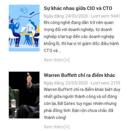
Sự khác nhau giữa CIO và CTO
Ngày đăng: 24/03/2020 - Lượt xem: 9441
Khi công nghệ đang dần trở nên quan
trọng đối với doanh nghiệp, từ doanh
nghiệp startup đến các doanh nghiệp
khổng lồ, thì hai vị trí giám đốc điều hành
CTO và ...
Xem thêm [+]
Warren Buffett chỉ ra điểm khác
biệt duy nhất giữa người thành
Ngày đăng: 23/03/2020 - Lượt xem: 2159
công và số đông còn lại
Warren Buffett chỉ ra điểm khác biệt duy
nhất giữa người thành công và số đông
còn lại, Bill Gates tuy ngạc nhiên nhưng
phải đồng tình: Bận rộn chưa chắc đã
thành công!
Xem thêm [+]