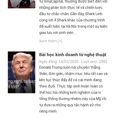
tư VinaCapital, thường được biết đến với
những phân tích thực tế và chiến lược
đầu tư chắc chắn. Gần đây, Shark Linh
cùng với 4 Shark khác của chương trình
đã xuất hiện tại Hà Nội trong một sự kiện
giao lưu với sinh viên...
Xem thêm [+]
Bài học kinh doanh từ nghệ thuật
đàm phán của ông Donald Trump
Ngày đăng: 14/03/2020 - Lượt xem: 2982
Donald Trump luôn nói chuyện thẳng
thắn, đơn giản, nhắm mục tiêu rất cao và
liên tục thúc đẩy để có cái mình đang
theo đuổi. Thực tập sinh hoàn toàn có
thể học hỏi những kinh nghiệm của vị
tổng thống đương nhiệm này của Mỹ, rồi
tự đưa ra những quy tắc hành xử cho
riêng mình.