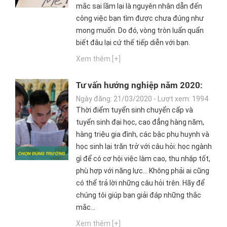
mắc sai lầm lại là nguyên nhân dẫn đến
công việc bạn tìm được chưa đúng như
mong muốn. Do đó, vòng tròn luẩn quẩn
biết đâu lại cứ thế tiếp diễn với bạn.
Xem thêm [+]
Tư vấn hướng nghiệp năm 2020:
Các bước định hướng nghề nghiệp
Ngày đăng: 21/03/2020 - Lượt xem: 1994
- Hoạch định tương lai
Thời điểm tuyển sinh chuyển cấp và
tuyển sinh đại học, cao đẳng hàng năm,
hàng triệu gia đình, các bậc phụ huynh và
học sinh lại trăn trở với câu hỏi: học ngành
gì để có cơ hội việc làm cao, thu nhập tốt,
phù hợp với năng lực... Không phải ai cũng
có thể trả lời những câu hỏi trên. Hãy để
chúng tôi giúp bạn giải đáp những thắc
mắc...
Xem thêm [+]