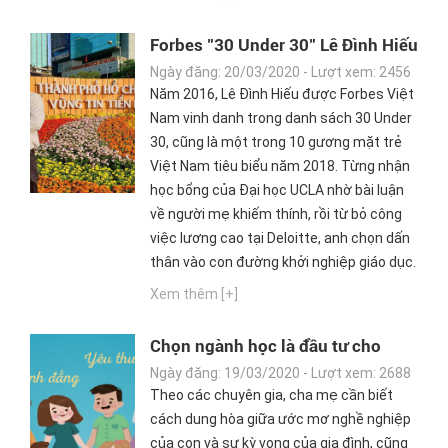
Forbes "30 Under 30" Lê Đình Hiếu
định nghĩa về “công việc tốt” cho
Ngày đăng: 20/03/2020 - Lượt xem: 2456
tân cử nhân: Đừng chỉ nhìn vào
Năm 2016, Lê Đình Hiếu được Forbes Việt
mức lương, hãy nhìn vào những cơ
Nam vinh danh trong danh sách 30 Under
hội tương lai bạn sẽ có!
30, cũng là một trong 10 gương mặt trẻ
Việt Nam tiêu biểu năm 2018. Từng nhận
học bổng của Đại học UCLA nhờ bài luận
về người mẹ khiếm thính, rồi từ bỏ công
việc lương cao tại Deloitte, anh chọn dấn
thân vào con đường khởi nghiệp giáo dục.
Xem thêm [+]
Chọn ngành học là đầu tư cho
tương lai: Cha mẹ không nên áp
Ngày đăng: 19/03/2020 - Lượt xem: 2688
đặt con cái
Theo các chuyên gia, cha mẹ cần biết
cách dung hòa giữa ước mơ nghề nghiệp
của con và sự kỳ vọng của gia đình, cũng