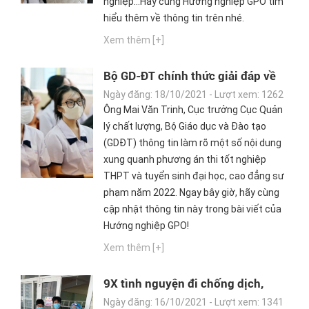
nghiệp…Hãy cùng Hướng nghiệp GPO tìm
hiểu thêm về thông tin trên nhé.
Xem thêm [+]
Bộ GD-ĐT chính thức giải đáp về
phương án thi tốt nghiệp THPT và
Ngày đăng: 18/10/2021 - Lượt xem: 1262
tuyển sinh năm 2022
Ông Mai Văn Trinh, Cục trưởng Cục Quản
lý chất lượng, Bộ Giáo dục và Đào tạo
(GDĐT) thông tin làm rõ một số nội dung
xung quanh phương án thi tốt nghiệp
THPT và tuyển sinh đại học, cao đẳng sư
phạm năm 2022. Ngay bây giờ, hãy cùng
cập nhật thông tin này trong bài viết của
Hướng nghiệp GPO!
Xem thêm [+]
9X tình nguyện đi chống dịch,
ngày vận chuyển oxy, đêm làm
Ngày đăng: 16/10/2021 - Lượt xem: 1341