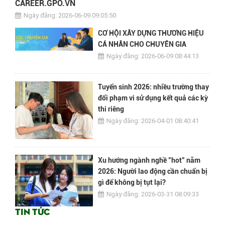
CAREER.GPO.VN
Ngày đăng: 2026-06-09 09:05:50
CƠ HỘI XÂY DỰNG THƯƠNG HIỆU
CÁ NHÂN CHO CHUYÊN GIA
Ngày đăng: 2026-06-09 08:44:13
Tuyển sinh 2026: nhiều trường thay
đổi phạm vi sử dụng kết quả các kỳ
thi riêng
Ngày đăng: 2026-04-01 08:40:41
Xu hướng ngành nghề "hot" năm
2026: Người lao động cần chuẩn bị
gì để không bị tụt lại?
Ngày đăng: 2026-03-31 08:09:33
Tin tức