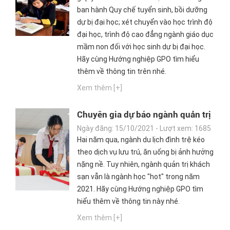
ban hành Quy chế tuyển sinh, bồi dưỡng
dự bị đại học; xét chuyển vào học trình độ
đại học, trình độ cao đẳng ngành giáo dục
mầm non đối với học sinh dự bị đại học.
Hãy cùng Hướng nghiệp GPO tìm hiểu
thêm về thông tin trên nhé.
Xem thêm [+]
Chuyên gia dự báo ngành quản trị
khách sạn sẽ bùng nổ sau đại dịch
Ngày đăng: 15/10/2021 - Lượt xem: 1685
Hai năm qua, ngành du lịch đình trệ kéo
theo dịch vụ lưu trú, ăn uống bị ảnh hưởng
nặng nề. Tuy nhiên, ngành quản trị khách
sạn vẫn là ngành học "hot" trong năm
2021. Hãy cùng Hướng nghiệp GPO tìm
hiểu thêm về thông tin này nhé.
Xem thêm [+]