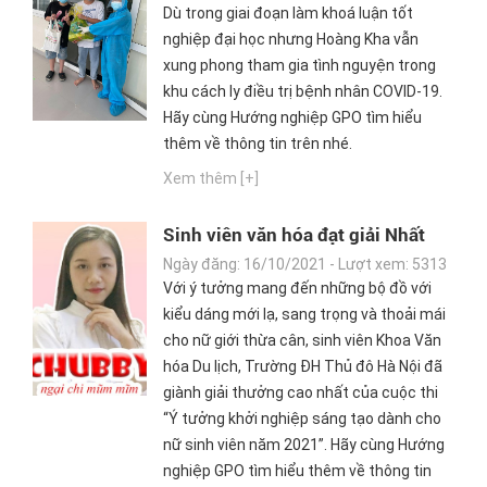
khoá luận tốt nghiệp
Dù trong giai đoạn làm khoá luận tốt
nghiệp đại học nhưng Hoàng Kha vẫn
xung phong tham gia tình nguyện trong
khu cách ly điều trị bệnh nhân COVID-19.
Hãy cùng Hướng nghiệp GPO tìm hiểu
thêm về thông tin trên nhé.
Xem thêm [+]
Sinh viên văn hóa đạt giải Nhất
cuộc thi về ý tưởng khởi nghiệp
Ngày đăng: 16/10/2021 - Lượt xem: 5313
sáng tạo
Với ý tưởng mang đến những bộ đồ với
kiểu dáng mới lạ, sang trọng và thoải mái
cho nữ giới thừa cân, sinh viên Khoa Văn
hóa Du lịch, Trường ĐH Thủ đô Hà Nội đã
giành giải thưởng cao nhất của cuộc thi
“Ý tưởng khởi nghiệp sáng tạo dành cho
nữ sinh viên năm 2021”. Hãy cùng Hướng
nghiệp GPO tìm hiểu thêm về thông tin