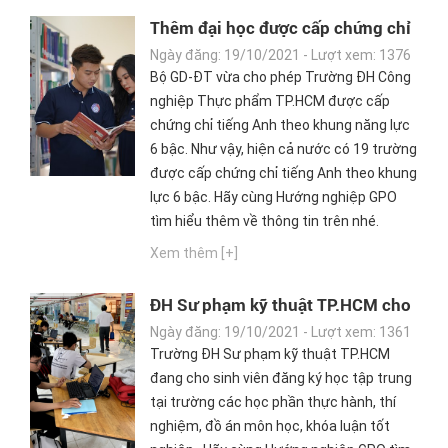
Thêm đại học được cấp chứng chỉ
tiếng Anh theo khung năng lực 6
Ngày đăng: 19/10/2021 - Lượt xem: 1376
bậc
Bộ GD-ĐT vừa cho phép Trường ĐH Công
nghiệp Thực phẩm TP.HCM được cấp
chứng chỉ tiếng Anh theo khung năng lực
6 bậc. Như vậy, hiện cả nước có 19 trường
được cấp chứng chỉ tiếng Anh theo khung
lực 6 bậc. Hãy cùng Hướng nghiệp GPO
tìm hiểu thêm về thông tin trên nhé.
Xem thêm [+]
ĐH Sư phạm kỹ thuật TP.HCM cho
sinh viên tiêm đủ vắc xin học thực
Ngày đăng: 19/10/2021 - Lượt xem: 1361
hành tại trường
Trường ĐH Sư phạm kỹ thuật TP.HCM
đang cho sinh viên đăng ký học tập trung
tại trường các học phần thực hành, thí
nghiệm, đồ án môn học, khóa luận tốt