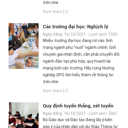
trên nhé.
Xem thêm [+]
Các trường đại học: Nghịch lý
ngành phụ "nuôi" ngành chính
Ngày đăng: 16/10/2021 - Lượt xem: 1503
Nhiều trường đại học đang rơi vào tình
trạng ngành phụ “nuôi” ngành chính. Giới
chuyên gia nhận định, cần phải chuyển đổi
ngành đào tạo phù hợp, quy hoạch lại
mạng lưới các trường. Hãy cùng Hướng
nghiệp GPO tìm hiểu thêm về thông tin
trên nhé.
Xem thêm [+]
Quy định tuyển thẳng, xét tuyển
học sinh dân tộc thiểu số vào dự
Ngày đăng: 16/10/2021 - Lượt xem: 2061
bị đại học
Bộ Giáo dục và Đào tạo đang lấy ý kiến
góp ý của nhân dân với dự thảo Thông tư