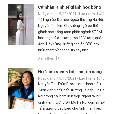
Cử nhân Kinh tế giành học bổng
ngành STEM cho nữ giới
Ngày đăng: 15/10/2021 - Lượt xem: 1411
Tốt nghiệp Đại học Ngoại thương Hà Nội,
Nguyễn Thị Kim Chi không ngờ có thể
giành học bổng toàn phần ngành STEM
bậc thạc sĩ ở trường top 10 Vương quốc
Anh. Hãy cùng Hướng nghiệp GPO tìm
hiểu thêm về thông tin này nhé.
Xem thêm [+]
Nữ "sinh viên 5 tốt" lan tỏa năng
lượng sống tích cực
Ngày đăng: 15/10/2021 - Lượt xem: 1615
Nguyễn Thị Thùy Dương đạt danh hiệu
'Sinh viên 5 tốt' cấp trường và cấp TP. Hà
Nội trong hai năm liên tiếp. Ngoài ra, nữ
sinh viên trường ĐH Mở Hà Nội còn là một
tấm gương tiêu biểu cho tinh thần hiếu