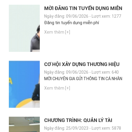
MỜI ĐĂNG TIN TUYỂN DỤNG MIỄN
PHÍ TRÊN CAREER.GPO.VN
Ngày đăng: 09/06/2026 - Lượt xem: 1277
Đăng tin tuyển dụng miễn phí
Xem thêm [+]
CƠ HỘI XÂY DỰNG THƯƠNG HIỆU
CÁ NHÂN CHO CHUYÊN GIA
Ngày đăng: 09/06/2026 - Lượt xem: 640
MỜI CHUYÊN GIA GỬI THÔNG TIN CÁ NHÂN
Xem thêm [+]
CHƯƠNG TRÌNH: QUẢN LÝ TÀI
CHÍNH CÁ NHÂN DÀNH CHO CÁC
Ngày đăng: 25/09/2023 - Lượt xem: 5878