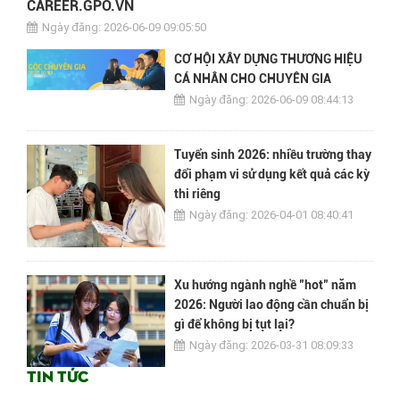
CAREER.GPO.VN
Ngày đăng: 2026-06-09 09:05:50
CƠ HỘI XÂY DỰNG THƯƠNG HIỆU
CÁ NHÂN CHO CHUYÊN GIA
Ngày đăng: 2026-06-09 08:44:13
Tuyển sinh 2026: nhiều trường thay
đổi phạm vi sử dụng kết quả các kỳ
thi riêng
Ngày đăng: 2026-04-01 08:40:41
Xu hướng ngành nghề "hot" năm
2026: Người lao động cần chuẩn bị
gì để không bị tụt lại?
Ngày đăng: 2026-03-31 08:09:33
Tin tức