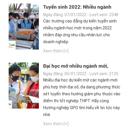
Tuyển sinh 2022: Nhiều ngành
học mới đáp ứng nhu cầu nhân lực
Ngày đăng: 07/01/2022 - Lượt xem: 2348
Các trường cao đẳng dự kiến tuyển sinh
nhiều ngành học mới trong năm 2022
nhằm đáp ứng nhu cầu nhân lực cho
doanh nghiệp.
Xem thêm [+]
Đại học mở nhiều ngành mới,
giảm chỉ tiêu từ thi tốt nghiệp
Ngày đăng: 05/01/2022 - Lượt xem: 2125
Nhiều đại học dự kiến mở các ngành mới
phù hợp thời đại số, đa dạng phương thức
xét tuyển theo hướng giảm phụ thuộc vào
điểm thi tốt nghiệp THPT. Hãy cùng
Hướng nghiệp GPO tìm hiểu về tin tức này
nhé.
Xem thêm [+]