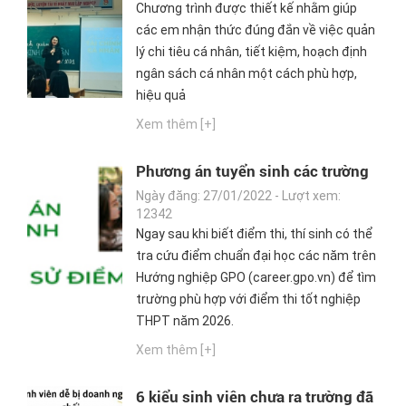
EM HỌC SINH THPT
Chương trình được thiết kế nhằm giúp
các em nhận thức đúng đắn về việc quản
lý chi tiêu cá nhân, tiết kiệm, hoạch định
ngân sách cá nhân một cách phù hợp,
hiệu quả
Xem thêm [+]
Phương án tuyển sinh các trường
đại học 2026 và lịch sử điểm
Ngày đăng: 27/01/2022 - Lượt xem:
chuẩn của các trường Đại học qua
12342
Ngay sau khi biết điểm thi, thí sinh có thể
các năm gần nhất
tra cứu điểm chuẩn đại học các năm trên
Hướng nghiệp GPO (career.gpo.vn) để tìm
trường phù hợp với điểm thi tốt nghiệp
THPT năm 2026.
Xem thêm [+]
6 kiểu sinh viên chưa ra trường đã