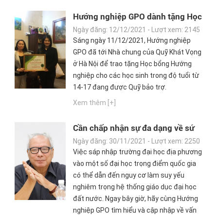
Hướng nghiệp GPO dành tặng Học
bổng Hướng nghiệp cho các Học
Ngày đăng: 12/12/2021 - Lượt xem: 2145
sinh của Quỹ Khát Vọng
Sáng ngày 11/12/2021, Hướng nghiệp
GPO đã tới Nhà chung của Quỹ Khát Vọng
ở Hà Nội để trao tặng Học bổng Hướng
nghiệp cho các học sinh trong độ tuổi từ
14-17 đang được Quỹ bảo trợ.
Xem thêm [+]
Cần chấp nhận sự đa dạng về sứ
mệnh của các trường cao đẳng,
Ngày đăng: 30/11/2021 - Lượt xem: 2250
đại học
Việc sáp nhập trường đại học địa phương
vào một số đại học trọng điểm quốc gia
có thể dẫn đến nguy cơ làm suy yếu
nghiêm trọng hệ thống giáo dục đại học
đất nước. Ngay bây giờ, hãy cùng Hướng
nghiệp GPO tìm hiểu và cập nhập về vấn