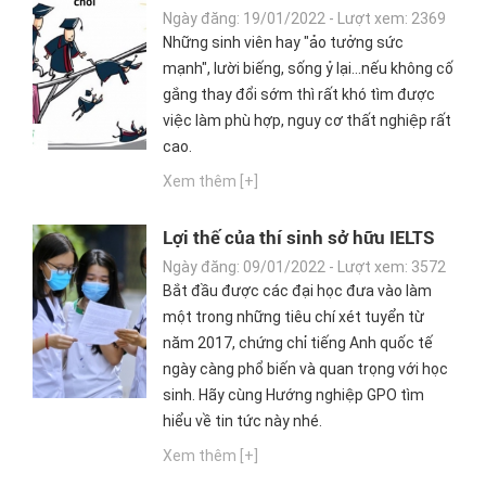
bị doanh nghiệp "từ chối", xã hội
Ngày đăng: 19/01/2022 - Lượt xem: 2369
"đào thải", nguy cơ thất nghiệp rất
Những sinh viên hay "ảo tưởng sức
cao dù học ở các trường top đầu
mạnh", lười biếng, sống ỷ lại...nếu không cố
gắng thay đổi sớm thì rất khó tìm được
việc làm phù hợp, nguy cơ thất nghiệp rất
cao.
Xem thêm [+]
Lợi thế của thí sinh sở hữu IELTS
trong xét tuyển đại học
Ngày đăng: 09/01/2022 - Lượt xem: 3572
Bắt đầu được các đại học đưa vào làm
một trong những tiêu chí xét tuyển từ
năm 2017, chứng chỉ tiếng Anh quốc tế
ngày càng phổ biến và quan trọng với học
sinh. Hãy cùng Hướng nghiệp GPO tìm
hiểu về tin tức này nhé.
Xem thêm [+]