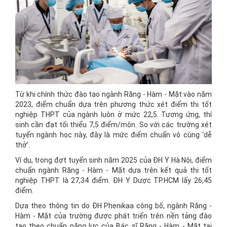
Từ khi chính thức đào tạo ngành Răng - Hàm - Mặt vào năm
2023, điểm chuẩn dựa trên phương thức xét điểm thi tốt
nghiệp THPT của ngành luôn ở mức 22,5. Tương ứng, thí
sinh cần đạt tối thiểu 7,5 điểm/môn. So với các trường xét
tuyển ngành học này, đây là mức điểm chuẩn vô cùng ‘dễ
thở’.
Ví dụ, trong đợt tuyển sinh năm 2025 của ĐH Y Hà Nội, điểm
chuẩn ngành Răng - Hàm - Mặt dựa trên kết quả thi tốt
nghiệp THPT là 27,34 điểm. ĐH Y Dược TP.HCM lấy 26,45
điểm.
Dựa theo thông tin do ĐH Phenikaa công bố, ngành Răng -
Hàm - Mặt của trường được phát triển trên nền tảng đào
tạo theo chuẩn năng lực của Bác sĩ Răng - Hàm - Mặt tại