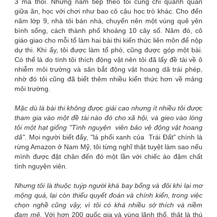
3 mà thôi. Những năm tiếp theo tôi cũng chỉ quanh quẩn
giữa ăn, học với chơi như bao cô cậu học trò khác. Cho đến
năm lớp 9, nhà tôi bán nhà, chuyển nên một vùng quê yên
bình sống, cách thành phố khoảng 10 cây số. Năm đó, cô
giáo giao cho mỗi tổ làm hai bài thi kiến thức liên môn để nộp
dự thi. Khi ấy, tôi được làm tổ phó, cũng được góp một bài.
Có thể là do tính tôi thích động vật nên tôi đã lấy đề tài về ô
nhiễm môi trường và săn bắt động vật hoang dã trái phép,
nhờ đó tôi cũng đã biết thêm nhiều kiến thức hơn về mảng
môi trường.
Mặc dù là bài thi không được giải cao nhưng ít nhiều tôi được
tham gia vào một đề tài nào đó cho xã hội, và gieo vào lòng
tôi một hạt giống "Tình nguyện viên bảo vệ động vật hoang
dã"
. Mọi người biết đấy, "lá phổi xanh của Trái Đất" chính là
rừng Amazon ở Nam Mỹ, tôi từng nghĩ thật tuyệt làm sao nếu
mình được đặt chân đến đó một lần với chiếc áo đậm chất
tình nguyện viên.
Nhưng tôi là thuộc tuýp người khá bay bổng và đôi khi lại mơ
mộng quá, lại còn thiếu quyết đoán và chính kiến, trong việc
chọn nghề cũng vậy, vì tôi có khá nhiều sở thích và niềm
đam mê.
Với hơn 200 quốc gia và vùng lãnh thổ, thật là thú