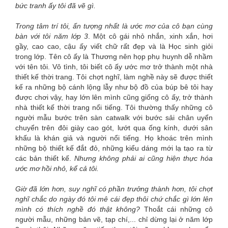
bức tranh ấy tôi đã vẽ gì.
Trong tâm trí tôi, ấn tượng nhất là ước mơ của cô bạn cùng
bàn với tôi năm lớp 3
. Một cô gái nhỏ nhắn, xinh xắn, hơi
gầy, cao cao, cậu ấy viết chữ rất đẹp và là Học sinh giỏi
trong lớp. Tên cô ấy là Thương nên họp phụ huynh dễ nhầm
với tên tôi. Vô tình, tôi biết cô ấy ước mơ trở thành một nhà
thiết kế thời trang. Tôi chợt nghĩ, làm nghề này sẽ được thiết
kế ra những bộ cánh lộng lẫy như bộ đồ của búp bê tôi hay
được chơi vậy, hay lớn lên mình cũng giống cô ấy, trở thành
nhà thiết kế thời trang nổi tiếng. Tôi thường thấy những cô
người mẫu bước trên sàn catwalk với bước sải chân uyển
chuyển trên đôi giày cao gót, lướt qua ống kính, dưới sân
khấu là khán giả và người nổi tiếng. Họ khoác trên mình
những bộ thiết kế đắt đỏ, những kiểu dáng mới lạ tạo ra từ
các bản thiết kế.
Nhưng không phải ai cũng hiện thực hóa
ước mơ hồi nhỏ, kể cả tôi.
Giờ đã lớn hơn, suy nghĩ có phần trưởng thành hơn, tôi chợt
nghĩ chắc do ngày đó tôi mê cái đẹp thôi chứ chắc gì lớn lên
mình có thích nghề đó thật không?
Thoắt cái những cô
người mẫu, những bản vẽ, tạp chí,... chỉ dừng lại ở năm lớp