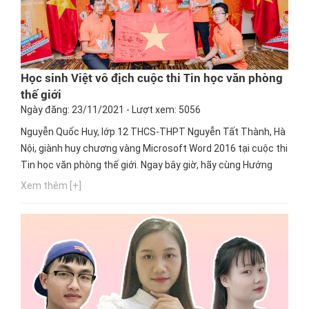
Học sinh Việt vô địch cuộc thi Tin học văn phòng
thế giới
Ngày đăng: 23/11/2021 - Lượt xem: 5056
Nguyễn Quốc Huy, lớp 12 THCS-THPT Nguyễn Tất Thành, Hà
Nội, giành huy chương vàng Microsoft Word 2016 tại cuộc thi
Tin học văn phòng thế giới. Ngay bây giờ, hãy cùng Hướng
nghiệp GPO tìm hiểu qua bài viết này nhé!
Xem thêm [+]