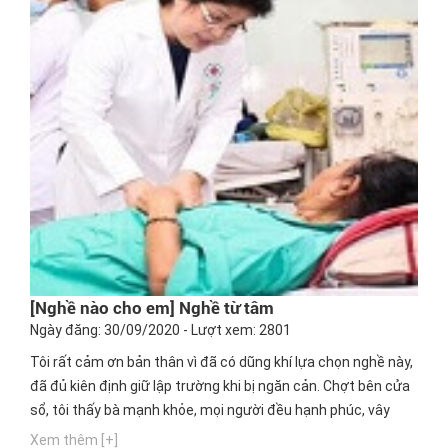
[Nghề nào cho em] Nghề từ tâm
Ngày đăng: 30/09/2020 - Lượt xem: 2801
Tôi rất cảm ơn bản thân vì đã có dũng khí lựa chọn nghề này,
đã đủ kiên định giữ lập trường khi bị ngăn cản. Chợt bên cửa
sổ, tôi thấy bà mạnh khỏe, mọi người đều hạnh phúc, vây
quanh cô gái mặc áo blouse trắng, cổ đeo ống nghe, mỉm
Xem thêm [+]