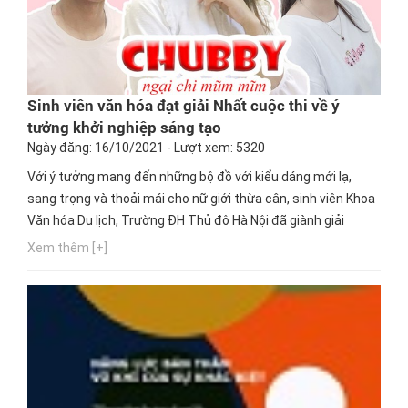
Sinh viên văn hóa đạt giải Nhất cuộc thi về ý
tưởng khởi nghiệp sáng tạo
Ngày đăng: 16/10/2021 - Lượt xem: 5320
Với ý tưởng mang đến những bộ đồ với kiểu dáng mới lạ,
sang trọng và thoải mái cho nữ giới thừa cân, sinh viên Khoa
Văn hóa Du lịch, Trường ĐH Thủ đô Hà Nội đã giành giải
thưởng cao nhất của cuộc thi “Ý tưởng khởi nghiệp sáng tạo
Xem thêm [+]
dành cho nữ sinh viên năm 2021”. Hãy cùng Hướng nghiệp
GPO tìm hiểu thêm về thông tin trên nhé.