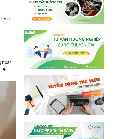
y hoạt
g hoạt
pháp