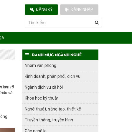
ĐĂNG KÝ
ĐĂNG NHẬP
QA
Danh mục ngành nghề
Nhóm văn phòng
Kinh doanh, phân phối, dịch vụ
ằm làm rõ
Ngành dịch vụ xã hội
toán và
Khoa học kỹ thuật
Nghệ thuật, sáng tạo, thiết kế
công
Truyền thông, truyền hình
Góc nghề lạ