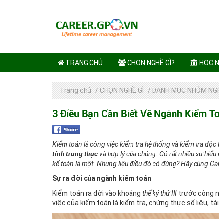
TRANG CHỦ
CHỌN NGHỀ GÌ?
HỌC N
Trang chủ
/
CHỌN NGHỀ GÌ
/
DANH MỤC NHÓM NG
3 Điều Bạn Cần Biết Về Ngành Kiểm T
Kiểm toán là công việc kiểm tra hệ thống và kiểm tra độc 
tính trung thực
và hợp lý của chúng. Có rất nhiều sự hiể
kế toán là một. Nhưng liệu điều đó có đúng? Hãy cùng Ca
Sự ra đời của ngành kiểm toán
Kiểm toán ra đời vào khoảng
thế kỷ thứ III
trước công ng
việc của kiểm toán là kiểm tra, chứng thực số liệu, tài 