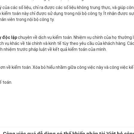
 của các số liệu, chỉ ra được các số liệu không trung thực, và giúp côn
kiểm toán này chỉ được sử dụng trong nội bộ công ty. Ít nhận được sự
hân viên trong nội bộ công ty.
y độc lập
chuyên về dịch vụ kiểm toán. Nhiệm vụ chính của họ thường 
ch vụ khác về tài chính và kinh tế tùy theo yêu cầu của khách hàng. Cá
ch nhiệm trước pháp luật về kết quả kiểm toán của mình.
 hơn về kiểm toán. Xóa bỏ hiểu nhầm giữa công việc này và công việc kế
ế toán
.
Công việc quá dễ dàng có thể khiến nhân tài Việt bỏ côn