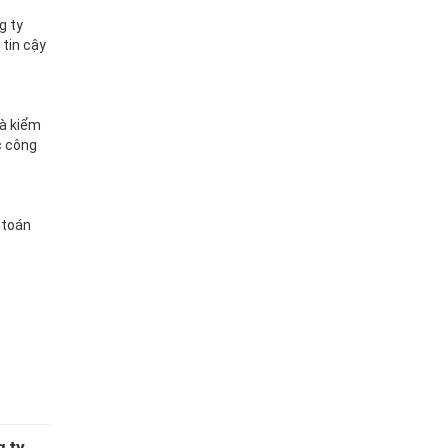
g ty
 tin cậy
là kiểm
c công
 toán
g ty