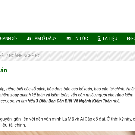
GÀNH GÌ?
LÀM Ở ĐÂU?
TIN TỨC
TÀI LIỆU
F
HỀ
/
NGÀNH NGHỀ HOT
oán
lập, riêng biệt các sổ sách, hóa đơn, báo cáo kế toán, báo cáo tài chính. Nh
u nhầm xoay quanh kế toán và kiểm toán; vẫn còn nhiều người cho rằng kiểm 
reer.gpo.vn tìm hiểu
3 Điều Bạn Cần Biết Về Ngành Kiểm Toán
nhé.
uyên, gắn liền với nền văn minh La Mã và Ai Cập cổ đại. Ở thời kỳ này, 
liệu tài chính.