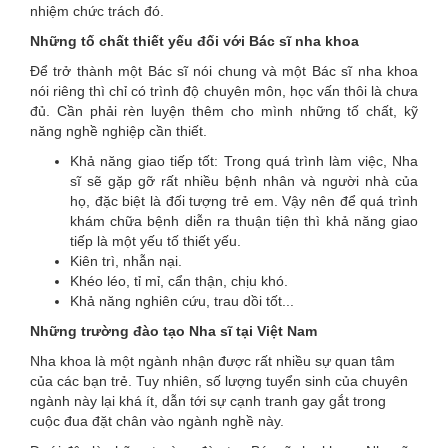
nhiệm chức trách đó.
Những tố chất thiết yếu đối với Bác sĩ nha khoa
Để trở thành một Bác sĩ nói chung và một Bác sĩ nha khoa
nói riêng thì chỉ có trình độ chuyên môn, học vấn thôi là chưa
đủ. Cần phải rèn luyện thêm cho mình những tố chất, kỹ
năng nghề nghiệp cần thiết.
Khả năng giao tiếp tốt: Trong quá trình làm việc, Nha
sĩ sẽ gặp gỡ rất nhiều bệnh nhân và người nhà của
họ, đặc biệt là đối tượng trẻ em. Vậy nên để quá trình
khám chữa bệnh diễn ra thuận tiện thì khả năng giao
tiếp là một yếu tố thiết yếu.
Kiên trì, nhẫn nại.
Khéo léo, tỉ mỉ, cẩn thận, chịu khó.
Khả năng nghiên cứu, trau dồi tốt...
Những trường đào tạo Nha sĩ tại Việt Nam
Nha khoa là một ngành nhận được rất nhiều sự quan tâm
của các bạn trẻ. Tuy nhiên, số lượng tuyển sinh của chuyên
ngành này lại khá ít, dẫn tới sự cạnh tranh gay gắt trong
cuộc đua đặt chân vào ngành nghề này.