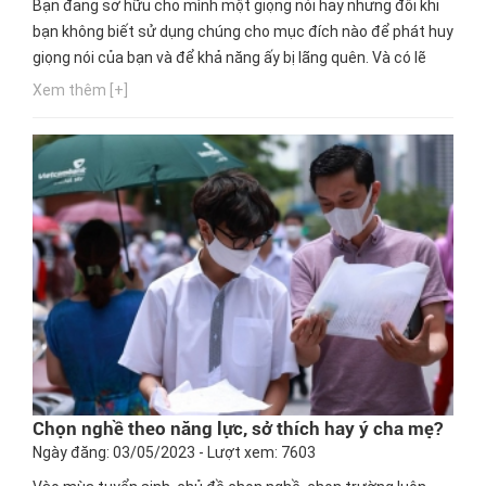
Bạn đang sở hữu cho mình một giọng nói hay nhưng đôi khi
bạn không biết sử dụng chúng cho mục đích nào để phát huy
giọng nói của bạn và để khả năng ấy bị lãng quên. Và có lẽ
bạn đang thắc mắc với một giọng nói hay nên làm ngành
Xem thêm [+]
nghề nào phù hợp nhất. Ngay bây giờ, hãy cùng Hướng
nghiệp GPO cập nhật thông tin này nhé!
Chọn nghề theo năng lực, sở thích hay ý cha mẹ?
Ngày đăng: 03/05/2023 - Lượt xem: 7603