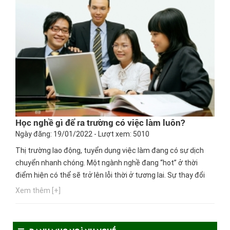
Học nghề gì để ra trường có việc làm luôn?
Ngày đăng: 19/01/2022 - Lượt xem: 5010
Thị trường lao động, tuyển dụng việc làm đang có sự dịch
chuyển nhanh chóng. Một ngành nghề đang “hot” ở thời
điểm hiện có thể sẽ trở lên lỗi thời ở tương lai. Sự thay đổi
này khiến nhiều bạn trẻ, đặc biệt là các em học sinh THPT
Xem thêm [+]
“lúng túng” không biết nên lựa chọn ngành học nào phù hợp
với sở thích, điều kiện kinh tế gia đình và...