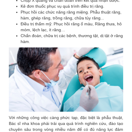
Chụp X quang và chẩn đoán trên kết quả nhận được.
Kê đơn thuốc phục vụ quá trình điều trị răng.
Phục hồi các chức năng răng miệng. Phẫu thuật răng,
hàm, ghép răng, trồng răng, chữa tủy răng...
Điều trị thẩm mỹ: Phục hồi răng ố màu, Răng thưa, hô
móm, lệch lạc, ít răng…
Chẩn đoán, chữa trị các bệnh, thương tật, dị tật ở răng
hàm.
Với những công việc càng phức tạp, đặc biệt là phẫu thuật,
Bác sĩ nha khoa phải trải qua quá trình nghiên cứu, đào tạo
chuyên sâu trong vòng nhiều năm để có đủ năng lực đảm