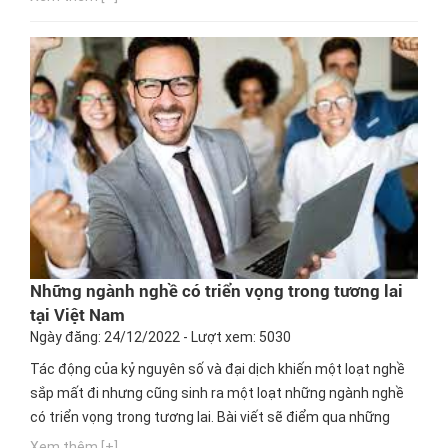
Những ngành nghề có triển vọng trong tương lai
tại Việt Nam
Ngày đăng: 24/12/2022 - Lượt xem: 5030
Tác động của kỷ nguyên số và đại dịch khiến một loạt nghề
sắp mất đi nhưng cũng sinh ra một loạt những ngành nghề
có triển vọng trong tương lai. Bài viết sẽ điểm qua những
khối ngành được xem là “miền đất hứa” với đa dạng việc làm
Xem thêm [+]