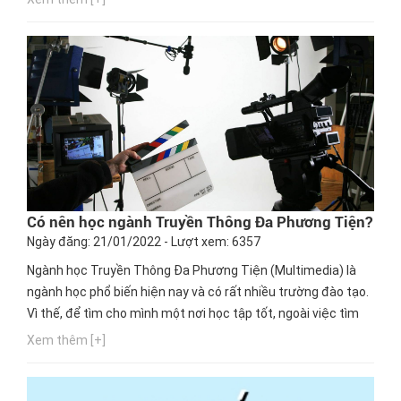
cùng mức lương khủng? Tìm hiểu ngay!
Có nên học ngành Truyền Thông Đa Phương Tiện?
Ngày đăng: 21/01/2022 - Lượt xem: 6357
Ngành học Truyền Thông Đa Phương Tiện (Multimedia) là
ngành học phổ biến hiện nay và có rất nhiều trường đào tạo.
Vì thế, để tìm cho mình một nơi học tập tốt, ngoài việc tìm
hiểu thông tin, bạn nên chú ý đến cơ hội thực hành, cơ hội
Xem thêm [+]
nghề nghiệp của trường mà bạn chọn theo học. Ngay bây
giờ, hãy cùng Hướng nghiệp GPO cập nhật thông tin này...