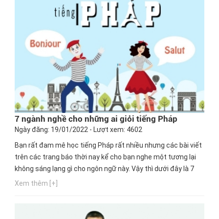
7 ngành nghề cho những ai giỏi tiếng Pháp
Ngày đăng: 19/01/2022 - Lượt xem: 4602
Bạn rất đam mê học tiếng Pháp rất nhiều nhưng các bài viết
trên các trang báo thời nay kể cho bạn nghe một tương lại
không sáng lạng gì cho ngôn ngữ này. Vậy thì dưới đây là 7
nghề cho những ai không dám theo đuổi con đường Pháp
Xem thêm [+]
văn vì sợ thất nghiệp.