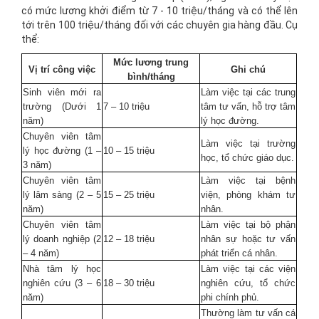
có mức lương khởi điểm từ 7 - 10 triệu/tháng và có thể lên
tới trên 100 triệu/tháng đối với các chuyên gia hàng đầu. Cụ
thể:
Mức lương trung
Vị trí công việc
Ghi chú
bình/tháng
Sinh viên mới ra
Làm việc tại các trung
trường (Dưới 1
7 – 10 triệu
tâm tư vấn, hỗ trợ tâm
năm)
lý học đường.
Chuyên viên tâm
Làm việc tại trường
lý học đường (1 –
10 – 15 triệu
học, tổ chức giáo dục.
3 năm)
Chuyên viên tâm
Làm việc tại bệnh
lý lâm sàng (2 – 5
15 – 25 triệu
viện, phòng khám tư
năm)
nhân.
Chuyên viên tâm
Làm việc tại bộ phận
lý doanh nghiệp (2
12 – 18 triệu
nhân sự hoặc tư vấn
– 4 năm)
phát triển cá nhân.
Nhà tâm lý học
Làm việc tại các viện
nghiên cứu (3 – 6
18 – 30 triệu
nghiên cứu, tổ chức
năm)
phi chính phủ.
Thường làm tư vấn cá