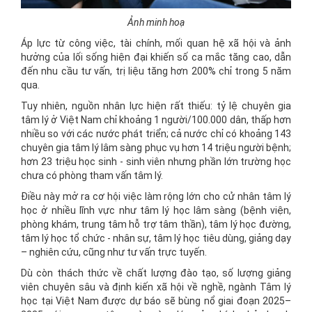
Ảnh minh hoạ
Áp lực từ công việc, tài chính, mối quan hệ xã hội và ảnh
hưởng của lối sống hiện đại khiến số ca mắc tăng cao, dẫn
đến nhu cầu tư vấn, trị liệu tăng hơn 200% chỉ trong 5 năm
qua.
Tuy nhiên, nguồn nhân lực hiện rất thiếu: tỷ lệ chuyên gia
tâm lý ở Việt Nam chỉ khoảng 1 người/100.000 dân, thấp hơn
nhiều so với các nước phát triển; cả nước chỉ có khoảng 143
chuyên gia tâm lý lâm sàng phục vụ hơn 14 triệu người bệnh;
hơn 23 triệu học sinh - sinh viên nhưng phần lớn trường học
chưa có phòng tham vấn tâm lý.
Điều này mở ra cơ hội việc làm rộng lớn cho cử nhân tâm lý
học ở nhiều lĩnh vực như tâm lý học lâm sàng (bệnh viện,
phòng khám, trung tâm hỗ trợ tâm thần), tâm lý học đường,
tâm lý học tổ chức - nhân sự, tâm lý học tiêu dùng, giảng dạy
– nghiên cứu, cũng như tư vấn trực tuyến.
Dù còn thách thức về chất lượng đào tạo, số lượng giảng
viên chuyên sâu và định kiến xã hội về nghề, ngành Tâm lý
học tại Việt Nam được dự báo sẽ bùng nổ giai đoạn 2025–