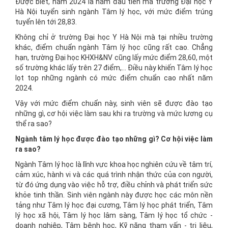
Được biết, năm 2024 là năm đầu tiên mà trường Đại học Y
Hà Nội tuyển sinh ngành Tâm lý học, với mức điểm trúng
tuyển lên tới 28,83.
Không chỉ ở trường Đại học Y Hà Nội mà tại nhiều trường
khác, điểm chuẩn ngành Tâm lý học cũng rất cao. Chẳng
hạn, trường Đại học KHXH&NV cũng lấy mức điểm 28,60, một
số trường khác lấy trên 27 điểm,... Điều này khiến Tâm lý học
lọt top những ngành có mức điểm chuẩn cao nhất năm
2024.
Vậy với mức điểm chuẩn này, sinh viên sẽ được đào tạo
những gì, cơ hội việc làm sau khi ra trường và mức lương cụ
thể ra sao?
Ngành tâm lý học được đào tạo những gì? Cơ hội việc làm
ra sao?
Ngành Tâm lý học là lĩnh vực khoa học nghiên cứu về tâm trí,
cảm xúc, hành vi và các quá trình nhận thức của con người,
từ đó ứng dụng vào việc hỗ trợ, điều chỉnh và phát triển sức
khỏe tinh thần. Sinh viên ngành này được học các môn nền
tảng như Tâm lý học đại cương, Tâm lý học phát triển, Tâm
lý học xã hội, Tâm lý học lâm sàng, Tâm lý học tổ chức -
doanh nghiệp, Tâm bệnh học, Kỹ năng tham vấn - trị liệu,