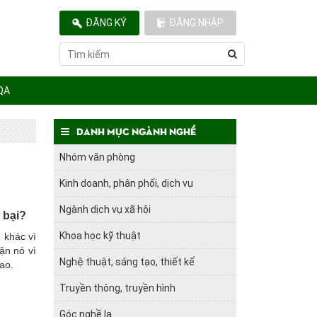
ĐĂNG KÝ
ĐĂNG NHẬP
QA
Danh mục ngành nghề
Nhóm văn phòng
Kinh doanh, phân phối, dịch vụ
Ngành dịch vụ xã hội
t bại?
Khoa học kỹ thuật
 khác vì
ận nó vì
Nghệ thuật, sáng tạo, thiết kế
sao.
Truyền thông, truyền hình
Góc nghề lạ