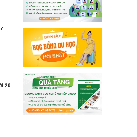
n'
ới 20