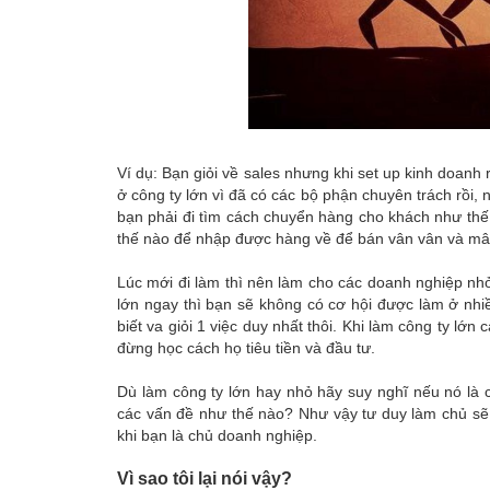
Ví dụ: Bạn giỏi về sales nhưng khi set up kinh doanh r
ở công ty lớn vì đã có các bộ phận chuyên trách rồi
bạn phải đi tìm cách chuyển hàng cho khách như thế
thế nào để nhập được hàng về để bán vân vân và mâ
Lúc mới đi làm thì nên làm cho các doanh nghiệp nh
lớn ngay thì bạn sẽ không có cơ hội được làm ở nhi
biết va giỏi 1 việc duy nhất thôi. Khi làm công ty lớ
đừng học cách họ tiêu tiền và đầu tư.
Dù làm công ty lớn hay nhỏ hãy suy nghĩ nếu nó là c
các vấn đề như thế nào? Như vậy tư duy làm chủ sẽ
khi bạn là chủ doanh nghiệp.
Vì sao tôi lại nói vậy?