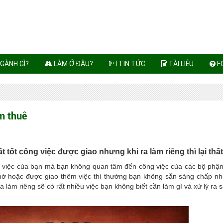
GÀNH GÌ?
LÀM Ở ĐÂU?
TIN TỨC
TÀI LIỆU
F
àm thuê
ất tốt công việc được giao nhưng khi ra làm riêng thì lại thấ
ng việc của bạn mà bạn không quan tâm đến công việc của các bộ phận
hờ hoặc được giao thêm việc thì thường bạn không sẵn sàng chấp nh
a làm riêng sẽ có rất nhiều việc bạn không biết cần làm gì và xử lý ra 