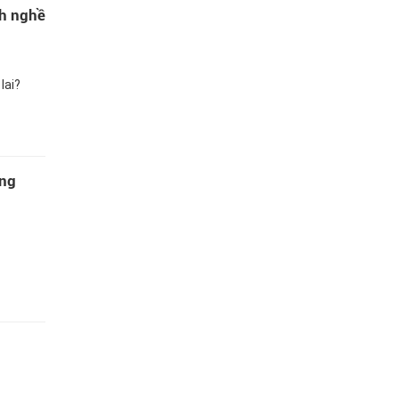
nh nghề
lai?
ồng