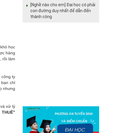
[Nghề nào cho em] Đại học có phải
con đường duy nhất để dẫn đến
thành công
t khó học
ược hàng
 rồi làm
 công ty
 bạn chỉ
họ nhưng
và xử lý
M THUÊ”