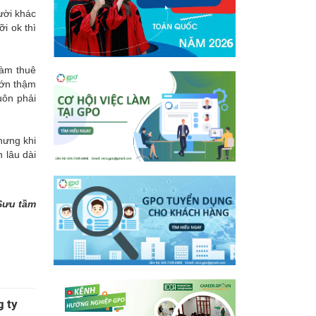
ười khác
i ok thì
làm thuê
lớn thậm
uôn phải
hưng khi
 lâu dài
Sưu tầm
g ty