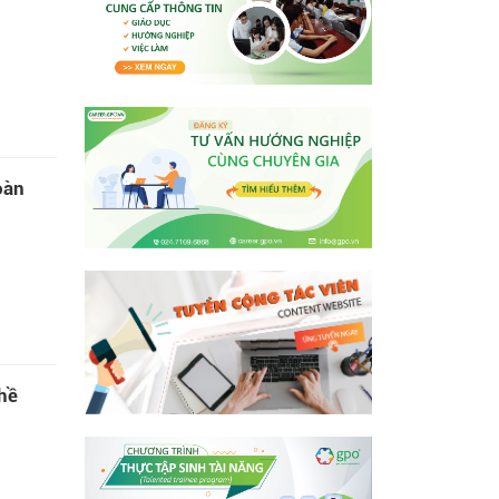
oàn
ghề