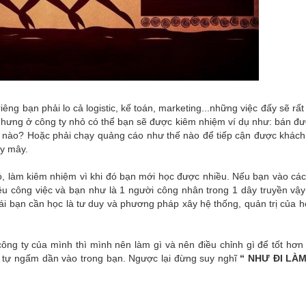
iêng bạn phải lo cả logistic, kế toán, marketing...những việc đấy sẽ rấ
, nhưng ở công ty nhỏ có thể bạn sẽ được kiêm nhiệm ví dụ như: bán đ
 nào? Hoặc phải chạy quảng cáo như thế nào để tiếp cận được khách,
y mây.
ỏ, làm kiêm nhiệm vì khi đó bạn mới học được nhiều. Nếu bạn vào các
ều công việc và bạn như là 1 người công nhân trong 1 dây truyền vậy
n cái bạn cần học là tư duy và phương pháp xây hệ thống, quản trị của 
ông ty của mình thì mình nên làm gì và nên điều chỉnh gì để tốt hơn 
 tự ngấm dần vào trong bạn. Ngược lại đừng suy nghĩ
“ NHƯ ĐI LÀ