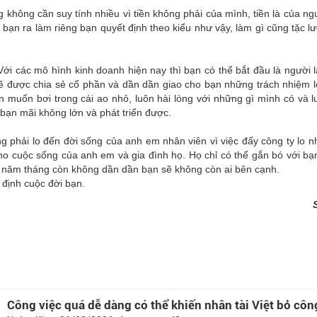
 không cần suy tính nhiều vì tiền không phải của mình, tiền là của ng
bạn ra làm riêng bạn quyết định theo kiểu như vậy, làm gì cũng tặc lưỡ
Với các mô hình kinh doanh hiện nay thì bạn có thể bắt đầu là người 
ẽ được chia sẻ cổ phần và dần dần giao cho bạn những trách nhiệm 
 muốn bơi trong cái ao nhỏ, luôn hài lòng với những gì mình có và l
 bạn mãi không lớn và phát triển được.
 phải lo đến đời sống của anh em nhân viên vì việc đấy công ty lo n
ho cuộc sống của anh em và gia đình họ. Họ chỉ có thể gắn bó với bạn
eo năm tháng còn không dần dần bạn sẽ không còn ai bên cạnh.
 định cuộc đời bạn.
Công việc quá dễ dàng có thể khiến nhân tài Việt bỏ côn