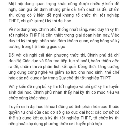
Một nội dung quan trọng khác cũng được nhiều ý kiến đề
nghị, cần giữ ổn định nhưng phải cải tiến cách ra đề, chấm
thi, cũng có ý kiến đề nghị không tổ chức thi tốt nghiệp
THPT, chỉ giữ lại một kỳ thi đại học.
Về nội dung này, Chính phủ thống nhất rằng, việc duy trì kỳ thi
tốt nghiệp THPT là cần thiết trong giai đoạn hiện nay. Việc
duy trì kỳ thi góp phần bảo đảm khách quan, công bằng và kỷ
cương trong hệ thống giáo dục.
Đối với đề nghị cải tiến phương thức thi, Chính phủ đã chỉ
đạo Bộ Giáo dục và Đào tạo tiếp tục rà soát, hoàn thiện việc
ra đề, chấm thi và phân tích kết quả. Đồng thời, tăng cường
ứng dụng công nghệ và giảm áp lực cho học sinh, thể chế
hóa các nội dung này trong Quy chế thi tốt nghiệp THPT.
Với ý kiến đề nghị bỏ kỳ thi tốt nghiệp và chỉ giữ kỳ thi tuyển
sinh đại học, Chính phủ nhận thấy, hai kỳ thi có mục tiêu và
chức năng khác nhau.
Tuyển sinh đại học là hoạt động có tính phân hóa cao thuộc
quyền tự chủ của các cơ sở giáo dục đại học; các cơ sở có
thể sử dụng kết quả kỳ thi tốt nghiệp THPT, tổ chức kỳ thi
riêng hoặc áp dụng phương thức xét tuyển phù hợp.