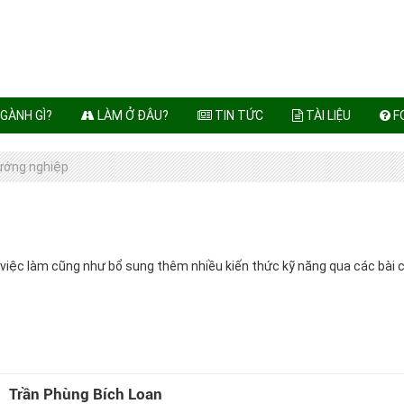
GÀNH GÌ?
LÀM Ở ĐÂU?
TIN TỨC
TÀI LIỆU
F
hướng nghiệp
 việc làm cũng như bổ sung thêm nhiều kiến thức kỹ năng qua các bài c
Trần Phùng Bích Loan