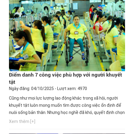
Điểm danh 7 công việc phù hợp với người khuyết
tật
Ngày đăng: 04/10/2025 - Lượt xem: 4970
Cũng như mọi lực lượng lao động khác trong xã hội, người
khuyết tật luôn mong muốn tìm được công việc ổn định để
nuôi sống bản thân. Nhưng học nghề đã khó, quyết định chọn
một nghề thích hợp cho mình lại càng khó hơn. Ngay bây giờ,
Xem thêm [+]
hãy cùng Hướng nghiệp GPO cập nhật thông tin này nhé!