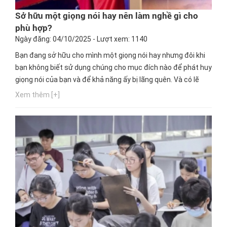
Sở hữu một giọng nói hay nên làm nghề gì cho
phù hợp?
Ngày đăng: 04/10/2025 - Lượt xem: 1140
Bạn đang sở hữu cho mình một giọng nói hay nhưng đôi khi
bạn không biết sử dụng chúng cho mục đích nào để phát huy
giọng nói của bạn và để khả năng ấy bị lãng quên. Và có lẽ
bạn đang thắc mắc với một giọng nói hay nên làm ngành
Xem thêm [+]
nghề nào phù hợp nhất. Ngay bây giờ, hãy cùng Hướng
nghiệp GPO cập nhật thông tin này nhé!