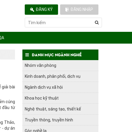
ĐĂNG KÝ
ĐĂNG NHẬP
QA
Danh mục ngành nghề
Nhóm văn phòng
Kinh doanh, phân phối, dịch vụ
giải bài
Ngành dịch vụ xã hội
Khoa học kỹ thuật
 ấm cúng
t đầu từ
Nghệ thuật, sáng tạo, thiết kế
Truyền thông, truyền hình
ng Thảo,
 - dự án
Góc nghề lạ