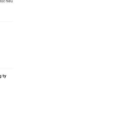
đọc hiểu
g ty