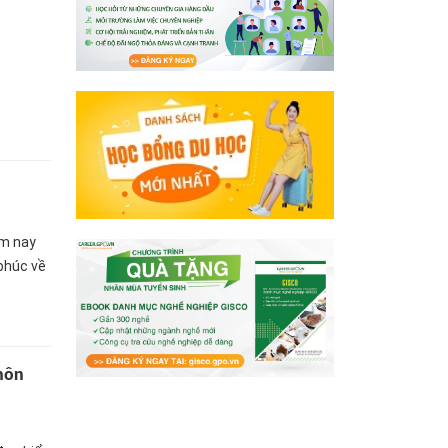
ôm nay
phúc về
môn