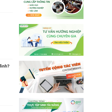
đình?