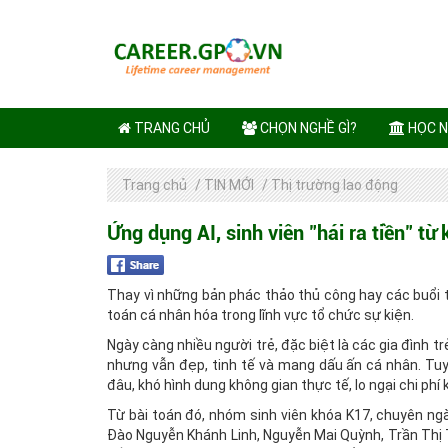
TRANG CHỦ
CHỌN NGHỀ GÌ?
HỌC N
Trang chủ
/
TIN MỚI
/
Thị trường lao động
Ứng dụng AI, sinh viên "hái ra tiền" từ
Thay vì những bản phác thảo thủ công hay các buổi tư
toán cá nhân hóa trong lĩnh vực tổ chức sự kiện.
Ngày càng nhiều người trẻ, đặc biệt là các gia đình t
nhưng vẫn đẹp, tinh tế và mang dấu ấn cá nhân. Tuy n
đâu, khó hình dung không gian thực tế, lo ngại chi ph
Từ bài toán đó, nhóm sinh viên khóa K17, chuyên n
Đào Nguyễn Khánh Linh, Nguyễn Mai Quỳnh, Trần Thị