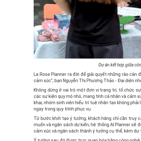
Dự án kết hợp giữa côn
La Rose Planner ra đời để giải quyết những rào cản đ
cảm xúc”, bạn Nguyễn Thị Phương Thảo - Đại diện nh
Không dừng ở vai trò một đơn vị trang trí, tổ chức s
các sự kiện quy mô nhỏ, mang tính cá nhân và cảm xú
khai, nhóm sinh viên hiểu trí tuệ nhân tạo không ph
ngay trong quy trình phục vụ.
Từ bước khởi tạo ý tưởng, khách hàng chỉ cần truy c
muốn và ngân sách dự kiến; hệ thống AI Planner sẽ 
cảm xúc và ngân sách thành ý tưởng cụ thể, kèm dự to
Ý tưởng sau đó được trực quan hóa bằng công nghệ A