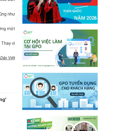
cũng như
ưởng một
 Thay vì
Dân Việt
ng'