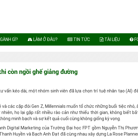
GÀNH GÌ?
LÀM Ở ĐÂU?
TIN TỨC
TÀI LIỆU
F
 khi còn ngồi ghế giảng đường
 vấn kéo dài, một nhóm sinh viên đã lựa chọn trí tuệ nhân tạo (AI) để 
rẻ và các cặp đôi Gen Z, Millennials muốn tổ chức những buổi tiệc nhỏ,
hiên, họ lại gặp rất nhiều rào cản như thiếu thời gian, không biết bắ
í không minh bạch và sợ kết quả cuối cùng không giống kỳ vọng.
gành Digital Marketing của Trường Đại học FPT gồm Nguyễn Thị Phươ
 Thanh Huyền và Bạch Anh Đạt đã cùng nhau xây dựng La Rose Planner