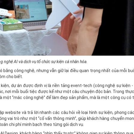
g nghệ AI và dịch vụ tổ chức sự kiện cá nhân hóa.
ó bằng công nghệ, nhưng vẫn giữ lại điều quan trọng nhất của mỗi buổi
óm cho biết.
ự kiện, dự án được định vị là nền tảng event-tech (công nghệ sự kiện -
c, nơi mỗi buổi tiệc được kể như một câu chuyện độc bản. Trong thực 
ải là một “mác công nghệ” để làm đẹp sản phẩm, mà là một công cụ có 
ập website và trả lời nhanh các câu hỏi về loại hình sự kiện, phong c
đóng vai trò như một “cố vấn thông minh”, giúp khách hàng chuyển mo
án chi phí minh bạch theo từng gói dịch vụ.
I Design, khách hàng “nhìn thấy trước” không gian sự kiện thông qua