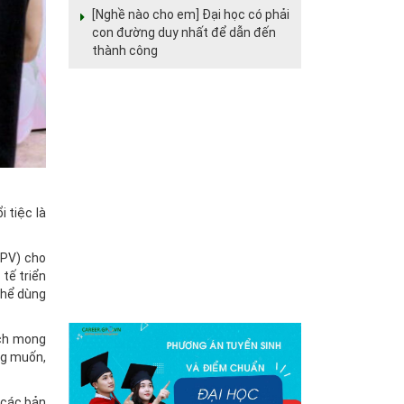
[Nghề nào cho em] Đại học có phải
con đường duy nhất để dẫn đến
thành công
 tiệc là
 PV) cho
tế triển
thể dùng
ách mong
ng muốn,
 các bản