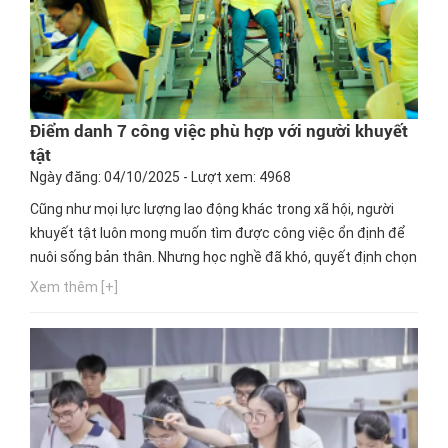
Điểm danh 7 công việc phù hợp với người khuyết
tật
Ngày đăng: 04/10/2025 - Lượt xem: 4968
Cũng như mọi lực lượng lao động khác trong xã hội, người
khuyết tật luôn mong muốn tìm được công việc ổn định để
nuôi sống bản thân. Nhưng học nghề đã khó, quyết định chọn
một nghề thích hợp cho mình lại càng khó hơn. Ngay bây giờ,
Xem thêm [+]
hãy cùng Hướng nghiệp GPO cập nhật thông tin này nhé!