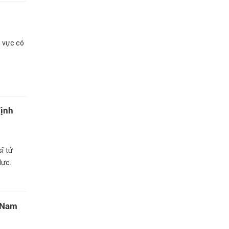
h vực có
định
ĩ tử
lực.
t Nam