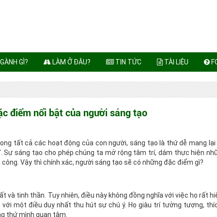
GÀNH GÌ?
LÀM Ở ĐÂU?
TIN TỨC
TÀI LIỆU
F
 điểm nổi bật của người sáng tạo
rong tất cả các hoạt động của con người, sáng tạo là thứ dễ mang lại
 Sự sáng tạo cho phép chúng ta mở rộng tâm trí, dám thực hiện nh
ông. Vậy thì chính xác, người sáng tạo sẽ có những đặc điểm gì?
 và tinh thần. Tuy nhiên, điều này không đồng nghĩa với việc họ rất hi
việc với một điều duy nhất thu hút sự chú ý. Họ giàu trí tưởng tượng, t
ững thứ mình quan tâm.