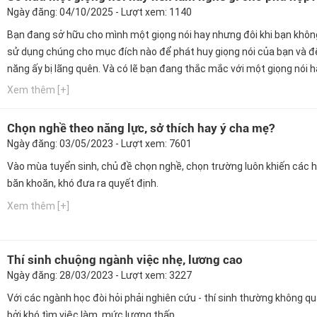
Ngày đăng: 04/10/2025 - Lượt xem: 1140
Bạn đang sở hữu cho mình một giọng nói hay nhưng đôi khi bạn khôn
sử dụng chúng cho mục đích nào để phát huy giọng nói của bạn và đ
năng ấy bị lãng quên. Và có lẽ bạn đang thắc mắc với một giọng nói 
làm ngành nghề nào phù hợp nhất. Ngay bây giờ, hãy cùng Hướng ng
Xem thêm [+]
GPO cập nhật thông tin này nhé!
Chọn nghề theo năng lực, sở thích hay ý cha mẹ?
Ngày đăng: 03/05/2023 - Lượt xem: 7601
Vào mùa tuyển sinh, chủ đề chọn nghề, chọn trường luôn khiến các h
băn khoăn, khó đưa ra quyết định.
Xem thêm [+]
Thí sinh chuộng ngành việc nhẹ, lương cao
Ngày đăng: 28/03/2023 - Lượt xem: 3227
Với các ngành học đòi hỏi phải nghiên cứu - thí sinh thường không q
bởi khó tìm việc làm, mức lương thấp.