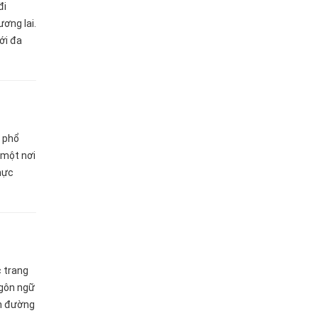
đi
ơng lai.
ới đa
 phổ
 một nơi
thực
 giờ,
c trang
ngôn ngữ
on đường