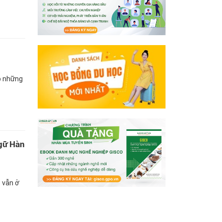
p những
gữ Hàn
 vẫn ở