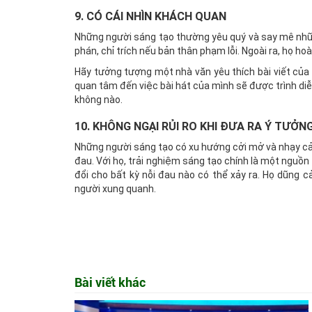
9. CÓ CÁI NHÌN KHÁCH QUAN
Những người sáng tạo thường yêu quý và say mê nhữn
phán, chỉ trích nếu bản thân phạm lỗi. Ngoài ra, họ h
Hãy tưởng tượng một nhà văn yêu thích bài viết củ
quan tâm đến việc bài hát của mình sẽ được trình di
không nào.
10. KHÔNG NGẠI RỦI RO KHI ĐƯA RA Ý TƯỞN
Những người sáng tạo có xu hướng cởi mở và nhạy cảm
đau. Với họ, trải nghiệm sáng tạo chính là một nguồn
đổi cho bất kỳ nỗi đau nào có thể xảy ra. Họ dũng c
người xung quanh.
Bài viết khác