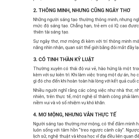
2. THÔNG MINH, NHƯNG CŨNG NGÂY THƠ
Những người sáng tạo thường thông minh, nhưng nghi
mức độ sáng tạo. Chẳng hạn, trẻ em có IQ cao được
thiên tài sáng tạo.
Sự ngây thơ, mơ mộng đi kèm với trí thông minh mới
năng nhìn nhận, quan sát thế giới bằng đôi mắt đầy l
3. CÓ TINH THẦN KỶ LUẬT
Thường xuyên có thái độ vui vẻ, hào hứng là một tr
kèm với sự kiên trì. Khi làm việc trong một dự án, họ
gì đó cho đến khi hoàn toàn hài lòng với kết quả cuối 
Nhiều người nghĩ rằng các công việc như nhà thơ, n
nhiên, trên thực tế, một nghệ sĩ thành công phải là
niềm vui và vô số nhiệm vụ khó khăn.
4. MƠ MỘNG, NHƯNG VẪN THỰC TẾ
Người sáng tạo thường mơ mộng, có thể đắm mình hàn
luôn sống với tâm hồn “treo ngược cành cây”. Ngược 
lịch sử, nghệ thuật và khoa học vĩ đại đều liên quan 