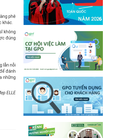
sàng phê
c khác.
sĩ không
ược đúng
 lẫn nỗi
 để đánh
ủa những
 đẹp ELLE