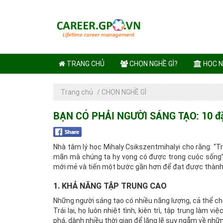
TRANG CHỦ
CHỌN NGHỀ GÌ?
HỌC N
Trang chủ
/
CHỌN NGHỀ GÌ
BẠN CÓ PHẢI NGƯỜI SÁNG TẠO: 10 đặc
Nhà tâm lý học Mihaly Csikszentmihalyi cho rằng: “T
mãn mà chúng ta hy vọng có được trong cuộc sống”.
mới mẻ và tiến một bước gần hơn để đạt được thành c
1. KHẢ NĂNG TẬP TRUNG CAO
Những người sáng tạo có nhiều năng lượng, cả thể chất
Trái lại, họ luôn nhiệt tình, kiên trì, tập trung làm 
phá, dành nhiều thời gian để lặng lẽ suy ngẫm về nh