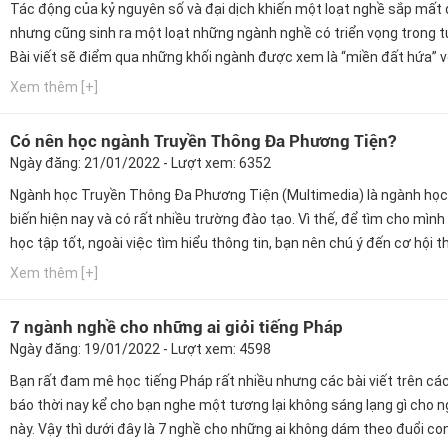
Tác động của kỷ nguyên số và đại dịch khiến một loạt nghề sắp mất 
nhưng cũng sinh ra một loạt những ngành nghề có triển vọng trong tư
Bài viết sẽ điểm qua những khối ngành được xem là “miền đất hứa” v
dạng việc làm cùng mức lương khủng? Tìm hiểu ngay!
Xem thêm [+]
Có nên học ngành Truyền Thông Đa Phương Tiện?
Ngày đăng: 21/01/2022 - Lượt xem: 6352
Ngành học Truyền Thông Đa Phương Tiện (Multimedia) là ngành học
biến hiện nay và có rất nhiều trường đào tạo. Vì thế, để tìm cho mình
học tập tốt, ngoài việc tìm hiểu thông tin, bạn nên chú ý đến cơ hội 
hành, cơ hội nghề nghiệp của trường mà bạn chọn theo học. Ngay bây
Xem thêm [+]
hãy cùng Hướng nghiệp GPO cập nhật thông tin này...
7 ngành nghề cho những ai giỏi tiếng Pháp
Ngày đăng: 19/01/2022 - Lượt xem: 4598
Bạn rất đam mê học tiếng Pháp rất nhiều nhưng các bài viết trên cá
báo thời nay kể cho bạn nghe một tương lại không sáng lạng gì cho 
này. Vậy thì dưới đây là 7 nghề cho những ai không dám theo đuổi c