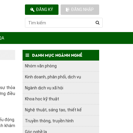
ĐĂNG KÝ
ĐĂNG NHẬP
QA
Danh mục ngành nghề
Nhóm văn phòng
Kinh doanh, phân phối, dịch vụ
 sự thỏa
Ngành dịch vụ xã hội
ững điều
Khoa học kỹ thuật
Nghệ thuật, sáng tạo, thiết kế
ếu động.
Truyền thông, truyền hình
hích khám
Góc nghề lạ