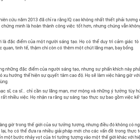
ên cứu năm 2013 đã chỉ ra rằng IQ cao không nhất thiết phải tương 
 chứng minh là hoàn thành công việc tốt hơn, nhưng chúng vẫn không
 là đặc điểm của một người sáng tạo. Họ có thể duy trì cảm giác tò
ạc quan, tinh tế, thậm chí còn có thêm một chút lãng mạn, bay bổng.
ong những đặc điểm của người sáng tạo, nhưng sự phấn khích này phải
 có xu hướng thể hiện sự quyết tâm cao độ. Họ sẽ làm việc hàng giờ với
cùng.
hạc sĩ, ca sĩ… chỉ cần sự lãng mạn, mơ mộng và những ý tưởng tùy h
m rất nhiều việc. Họ nhận ra rằng sự sáng tạo thực sự bao gồm việc kế
g giờ trong thế giới của sự tưởng tượng, nhưng điều đó không có ngh
lại, họ có thể đưa ra nhiều giải pháp mới cho các vấn đề trong thực t
đến một bước nhảy vọt của trí tưởng tượng vào một thế giới khác với hiệ