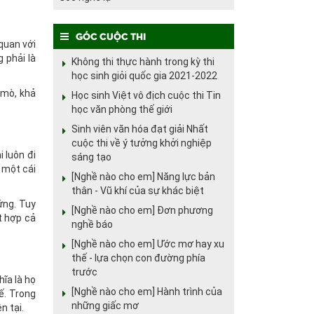
Góc cuộc thi
quan với
 phải là
Không thi thực hành trong kỳ thi
học sinh giỏi quốc gia 2021-2022
 mò, khả
Học sinh Việt vô địch cuộc thi Tin
học văn phòng thế giới
Sinh viên văn hóa đạt giải Nhất
cuộc thi về ý tưởng khởi nghiệp
 luôn đi
sáng tạo
 một cái
[Nghề nào cho em] Năng lực bản
thân - Vũ khí của sự khác biệt
ứng. Tuy
[Nghề nào cho em] Đơn phương
t hợp cả
nghề báo
[Nghề nào cho em] Ước mơ hay xu
thế - lựa chọn con đường phía
trước
ĩa là họ
[Nghề nào cho em] Hành trình của
ế. Trong
những giấc mơ
n tại.