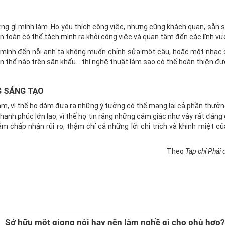
g gì mình làm. Họ yêu thích công việc, nhưng cũng khách quan, sẵn 
oàn toàn có thể tách mình ra khỏi công việc và quan tâm đến các lĩnh vự
a mình đến nỗi anh ta không muốn chỉnh sửa một câu, hoặc một nhạc 
ễn thế nào trên sân khấu… thì nghệ thuật làm sao có thể hoàn thiện đ
G SÁNG TẠO
, vì thế họ dám đưa ra những ý tưởng có thể mang lại cả phần thưởng
 hạnh phúc lớn lao, vì thế họ tin rằng những cảm giác như vậy rất đáng
ảm chấp nhận rủi ro, thậm chí cả những lời chỉ trích và khinh miệt c
Theo
Tạp chí Phái
Sở hữu một giọng nói hay nên làm nghề gì cho phù hợp?