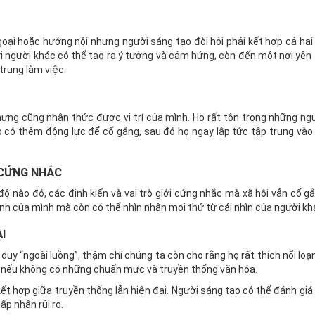
ại hoặc hướng nội nhưng người sáng tạo đòi hỏi phải kết hợp cả hai l
i người khác có thể tạo ra ý tưởng và cảm hứng, còn đến một nơi yên 
trung làm việc.
hưng cũng nhận thức được vị trí của mình. Họ rất tôn trọng những ng
ọ có thêm động lực để cố gắng, sau đó họ ngay lập tức tập trung vào
I CỨNG NHẮC
 nào đó, các định kiến ​​và vai trò giới cứng nhắc mà xã hội vẫn cố g
ính của mình mà còn có thể nhìn nhận mọi thứ từ cái nhìn của người kh
I
uy “ngoài luồng”, thậm chí chúng ta còn cho rằng họ rất thích nổi loạ
n nếu không có những chuẩn mực và truyền thống văn hóa.
ết hợp giữa truyền thống lẫn hiện đại. Người sáng tạo có thể đánh giá
p nhận rủi ro.