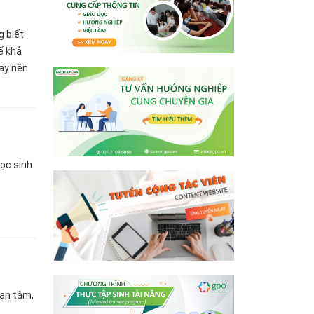
g biết
ể khả
hay nên
hiệp
ọc sinh
uan tâm,