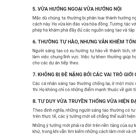
5. VỪA HƯỚNG NGOẠI VỪA HƯỚNG NỘI
Mặc dù chúng ta thường bị phân loại thành hướng ngo
cách này. Họ vừa kín đáo vừa hòa đồng. Tương tác vớ
phép họ khám phá đầy đủ các nguồn sáng tạo và tập 
6. THƯỜNG TỰ HÀO, NHƯNG VẪN KHIÊM TỐN
Người sáng tạo có xu hướng tự hào về thành tích, n
làm việc chung lĩnh vực. Việc tự khen thưởng giúp h
cho các dự án tiếp theo.
7. KHÔNG BỊ ĐÈ NẶNG BỞI CÁC VAI TRÒ GIỚ
Các cá nhân sáng tạo thường chống lại, ở một mức độ
thi. Họ không chỉ có những điểm mạnh thuộc về giới t
8. TƯ DUY VỪA TRUYỀN THỐNG VỪA HIỆN ĐẠ
Theo định nghĩa, những người sáng tạo thường có tư d
trên thực tế, các ý tưởng mới sẽ chẳng thể xuất hiệ
Những ý tưởng mới phải ra đời trên nền tảng của sự k
khứ, trong khi vẫn tìm kiếm những cách làm mới và chấ