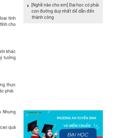
[Nghề nào cho em] Đại học có phải
con đường duy nhất để dẫn đến
thành công
oại tính
tĩnh cho
ười khác
 ý tưởng
ắng thực
ác phái.
n. Nhưng
 cao quá