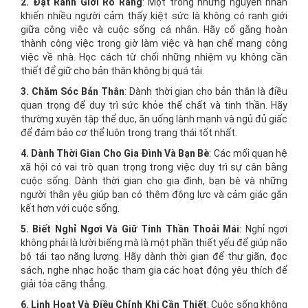
2. Đặt Ranh Giới Rõ Ràng
: Một trong những nguyên nhân
khiến nhiều người cảm thấy kiệt sức là không có ranh giới
giữa công việc và cuộc sống cá nhân. Hãy cố gắng hoàn
thành công việc trong giờ làm việc và hạn chế mang công
việc về nhà. Học cách từ chối những nhiệm vụ không cần
thiết để giữ cho bản thân không bị quá tải.
3. Chăm Sóc Bản Thân
: Dành thời gian cho bản thân là điều
quan trọng để duy trì sức khỏe thể chất và tinh thần. Hãy
thường xuyên tập thể dục, ăn uống lành mạnh và ngủ đủ giấc
để đảm bảo cơ thể luôn trong trạng thái tốt nhất.
4. Dành Thời Gian Cho Gia Đình Và Bạn Bè
: Các mối quan hệ
xã hội có vai trò quan trọng trong việc duy trì sự cân bằng
cuộc sống. Dành thời gian cho gia đình, bạn bè và những
người thân yêu giúp bạn có thêm động lực và cảm giác gắn
kết hơn với cuộc sống.
5. Biết Nghỉ Ngơi Và Giữ Tinh Thần Thoải Mái
: Nghỉ ngơi
không phải là lười biếng mà là một phần thiết yếu để giúp não
bộ tái tạo năng lượng. Hãy dành thời gian để thư giãn, đọc
sách, nghe nhạc hoặc tham gia các hoạt động yêu thích để
giải tỏa căng thẳng.
6. Linh Hoạt Và Điều Chỉnh Khi Cần Thiết
: Cuộc sống không