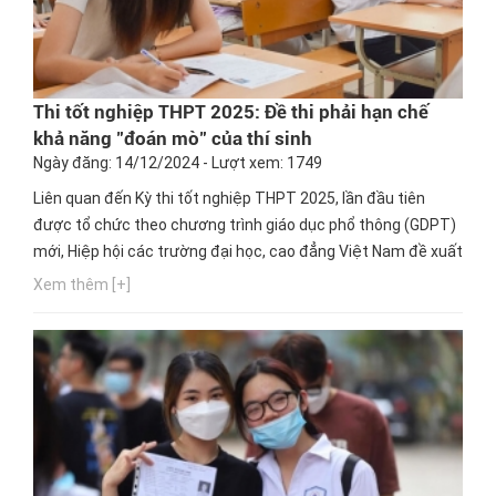
Thi tốt nghiệp THPT 2025: Đề thi phải hạn chế
khả năng "đoán mò" của thí sinh
Ngày đăng: 14/12/2024 - Lượt xem: 1749
Liên quan đến Kỳ thi tốt nghiệp THPT 2025, lần đầu tiên
được tổ chức theo chương trình giáo dục phổ thông (GDPT)
mới, Hiệp hội các trường đại học, cao đẳng Việt Nam đề xuất
Bộ Giáo dục và Đào tạo (GD&ĐT) tăng thời gian làm bài thi
Xem thêm [+]
của các môn lựa chọn và có giải pháp hạn chế khả năng
"đoán mò" trong dạng thức câu hỏi đúng, sai.