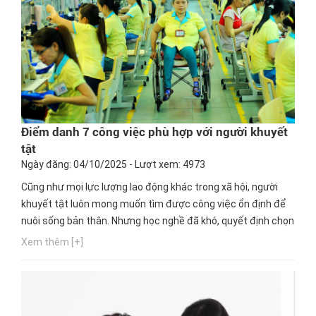
Điểm danh 7 công việc phù hợp với người khuyết
tật
Ngày đăng: 04/10/2025 - Lượt xem: 4973
Cũng như mọi lực lượng lao động khác trong xã hội, người
khuyết tật luôn mong muốn tìm được công việc ổn định để
nuôi sống bản thân. Nhưng học nghề đã khó, quyết định chọn
một nghề thích hợp cho mình lại càng khó hơn. Ngay bây giờ,
Xem thêm [+]
hãy cùng Hướng nghiệp GPO cập nhật thông tin này nhé!