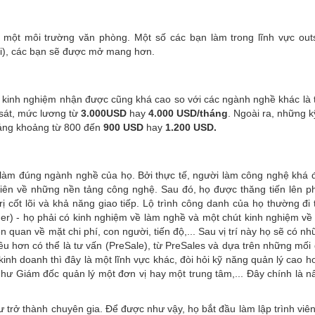
một môi trường văn phòng. Một số các bạn làm trong lĩnh vực out
oài), các bạn sẽ được mở mang hơn.
kinh nghiệm nhận được cũng khá cao so với các ngành nghề khác là
 sát, mức lương từ
3.000
USD
hay
4.000 USD/tháng
. Ngoài ra, những k
háng khoảng từ 800 đến
900 USD
hay
1.200 USD.
làm đúng ngành nghề của họ. Bởi thực tế, người làm công nghệ khá
tiên về những nền tảng công nghệ. Sau đó, họ được thăng tiến lên p
ị cốt lõi và khả năng giao tiếp. Lộ trình công danh của họ thường đi 
er) - họ phải có kinh nghiệm về làm nghề và một chút kinh nghiệm về 
n quan về mặt chi phí, con người, tiến độ,... Sau vị trí này họ sẽ có n
ều hơn có thể là tư vấn (PreSale), từ PreSales và dựa trên những mối
inh doanh thì đây là một lĩnh vực khác, đòi hỏi kỹ năng quản lý cao h
như Giám đốc quản lý một đơn vị hay một trung tâm,... Đây chính là n
trở thành chuyên gia. Để được như vậy, họ bắt đầu làm lập trình viê