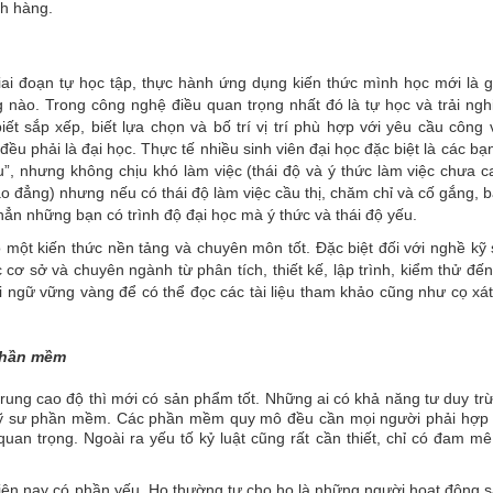
ch hàng.
iai đoạn tự học tập, thực hành ứng dụng kiến thức mình học mới là g
g nào. Trong công nghệ điều quan trọng nhất đó là
tự học và trải ngh
iết sắp xếp, biết lựa chọn và bố trí vị trí phù hợp với yêu cầu công 
u phải là đại học. Thực tế nhiều sinh viên đại học đặc biệt là các bạn
êu”, nhưng không chịu khó làm việc (thái độ và ý thức làm việc chưa c
 đẳng) nhưng nếu có thái độ làm việc cầu thị, chăm chỉ và cố gắng, 
hẳn những bạn có trình độ đại học mà ý thức và thái độ yếu.
 một kiến thức nền tảng và chuyên môn tốt. Đặc biệt đối với nghề kỹ
cơ sở và chuyên ngành từ phân tích, thiết kế, lập trình, kiểm thử đến
 ngữ vững vàng để có thể đọc các tài liệu tham khảo cũng như cọ xát
phần mềm
trung cao độ thì mới có sản phẩm tốt. Những ai có khả năng
tư duy tr
y kỹ sư phần mềm. Các phần mềm quy mô đều cần mọi người phải hợp 
uan trọng. Ngoài ra yếu tố kỷ luật cũng rất cần thiết, chỉ có đam m
iện nay có phần yếu. Họ thường tự cho họ là những người hoạt động s