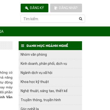
ĐĂNG KÝ
ĐĂNG NHẬP
QA
Danh mục ngành nghề
Nhóm văn phòng
Kinh doanh, phân phối, dịch vụ
không có
Ngành dịch vụ xã hội
khả năng
Khoa học kỹ thuật
 tự động
 hay máy
Nghệ thuật, sáng tạo, thiết kế
dõi phần
inh Vân
Truyền thông, truyền hình
Góc nghề lạ