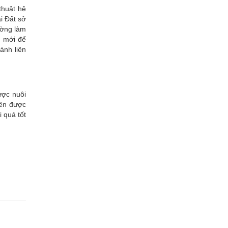
thuật hệ
i Đất sở
ường làm
c mới để
ành liên
ược nuôi
lên được
i quá tốt