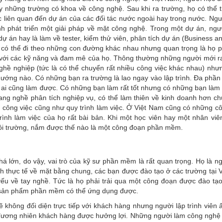
ay những trường có khoa về công nghệ. Sau khi ra trường, họ có thể 
ệc liên quan đến dự án của các đối tác nước ngoài hay trong nước. Ngư
 phát triển một giải pháp về mặt công nghệ. Trong một dự án, ngư
dự án hay là làm về tester, kiểm thử viên, phân tích dự án (Business ana
ọ có thể đi theo những con đường khác nhau nhưng quan trọng là họ 
p với các kỹ năng và đam mê của họ. Thông thường những người mới r
hề nghiệp (tức là có thể chuyển rất nhiều công việc khác nhau) như
ướng nào. Có những bạn ra trường là lao ngay vào lập trình. Đa phần
ải ai cũng làm được. Có những bạn làm rất tốt nhưng có những bạn làm
ang nghề phân tích nghiệp vụ, có thể làm thiên về kinh doanh hơn c
ù công việc cũng như quy trình làm việc. Ở Việt Nam cũng có những cô
 trình làm việc của họ rất bài bản. Khi một học viên hay một nhân viê
môi trường, nắm được thế nào là một công đoạn phần mềm.
á lớn, do vậy, vai trò của kỹ sư phần mềm là rất quan trọng. Họ là ng
 thực tế về mặt bằng chung, các bạn được đào tạo ở các trường tại 
yếu về tay nghề. Tức là họ phải
trải qua một công đoạn được đào tạo
g sản phẩm phần mềm có thể ứng dụng được.
 không đối diện trực tiếp với khách hàng nhưng người lập trình viên ấ
đương nhiên khách hàng được hưởng lợi. Những người làm công nghệ