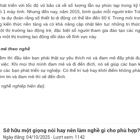
t triển với tốc độ vũ bão cả về số lượng lẫn sự phức tạp trong kỹ 
 có 1 máy tính. Nhưng đến nay, năm 2015, bình quân mỗi người trên Trá
a dự đoán rằng số thiết bị di động có thể lên đến 60 tỉ. Trong môi tr
kiến thức nền tảng và có khả năng cập nhật liên tục những tri thứ
t thị trường lao động trẻ, đặc biệt số người tham gia đào tạo các ng
 một thị trường lao động dồi dào về lĩnh vực này.
 mê theo nghề
ềm thì đầu tiên bạn phải thật sự yêu thích nó và đam mê đấy phải đ
m việc. Khi mọi thứ mình đam mê và đi đến đích, nó sẽ giúp các bạn 
ho các bạn phát triển sự nghiệp. Có thể trí tuệ hay khởi điểm không phả
m tin và đam mê thì sẽ đến đích.
nghề nghiệp hiện đại).
Sở hữu một giọng nói hay nên làm nghề gì cho phù hợp?
Ngày đăng: 04/10/2025 - Lượt xem: 1142