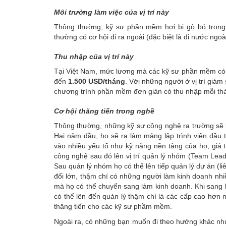
Môi trường làm việc của vị trí này
Thông thường, kỹ sư phần mềm hơi bị gò bó trong 
thường có cơ hội đi ra ngoài (đặc biệt là đi nước ng
Thu nhập của vị trí này
Tại Việt Nam, mức lương mà các kỹ sư phần mềm có 
đến
1.500 USD/tháng
. Với những người ở vị trí giám
chương trình phần mềm đơn giản có thu nhập mỗi t
Cơ hội thăng tiến trong nghề
Thông thường, những kỹ sư công nghệ ra trường sẽ 
Hai năm đầu, họ sẽ ra làm mảng lập trình viên đầu 
vào nhiều yếu tố như kỹ năng nền tảng của họ, giá tr
công nghệ sau đó lên vị trí quản lý nhóm (Team Lead
Sau quản lý nhóm họ có thể lên tiếp quản lý dự án (liê
đổi lớn, thậm chí có những người làm kinh doanh nhi
mà họ có thể chuyển sang làm kinh doanh. Khi sang k
có thể lên đến quản lý thậm chí là các cấp cao hơn 
thăng tiến cho các kỹ sư phầm mềm.
Ngoài ra, có những bạn muốn đi theo hướng khác như 