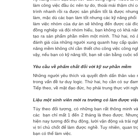
làm công việc đầu óc nên tự do, thoải mái thậm chí có
trình nhanh rồi ra được sản phẩm tốt là được nhưng
làm, mặc dù các bạn làm tốt nhưng các kỹ năng phối hợ
làm việc nhóm của dự án sẽ không đến được cái đíc
đồng nghiệp và đội nhóm hiểu, bạn không có khả năn
tạo ra sản phẩm phần mềm một mình. Thứ hai, nó ản
đánh giá của những người xung quanh hay cấp quản lý
năng mềm không chỉ cần thiết cho công việc công ngh
vậy, nếu bạn có kỹ năng tốt, bạn sẽ cân bằng cuộc số
Yêu cầu về phẩm chất đối với kỹ sư phần mềm
Những người yêu thích và quyết định dấn thân vào 
trong vấn đề tư duy logic. Thứ hai, họ cần có sự đam
Tiếp theo, về mặt đạo đức, họ phải trung thực với ngh
Liệu một sinh viên mới ra trường có làm được vi
Tùy theo đối tượng, có những bạn rất thông minh và 
các
bạn chỉ mất 1 đến 2 tháng là theo được. Nhưng
hiện nay tương đối thụ động, lười vận động và trải
vị trí chủ chốt để làm được nghề. Tuy nhiên, quan t
bạn có thể làm việc.