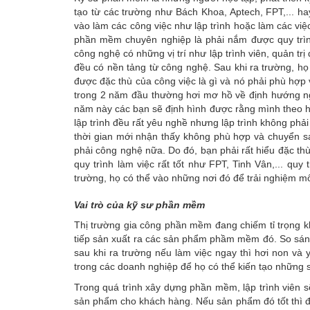
tạo từ các trường như Bách Khoa, Aptech, FPT,... h
vào làm các công việc như lập trình hoặc làm các vi
phần mềm chuyên nghiệp là phải nắm được quy trình
công nghệ có những vị trí như lập trình viên, quản trị 
đều có nền tảng từ công nghệ. Sau khi ra trường, h
được đặc thù của công việc là gì và nó phải phù hợ
trong 2 năm đầu thường hơi mơ hồ về định hướng ng
năm này các bạn sẽ định hình được rằng mình theo h
lập trình đều rất yêu nghề nhưng lập trình không ph
thời gian mới nhận thấy không phù hợp và chuyển s
phải công nghệ nữa. Do đó, bạn phải rất hiểu đặc th
quy trình làm việc rất tốt như FPT, Tinh Vân,... quy
trường, họ có thể vào những nơi đó để trải nghiệm 
Vai trò của kỹ sư phần mềm
Thị trường gia công phần mềm đang chiếm tỉ trọng kh
tiếp sản xuất ra các sản phẩm phầm mềm đó. So sánh
sau khi ra trường nếu làm việc ngay thì hơi non và 
trong các doanh nghiệp để họ có thể kiến tạo nhữn
Trong quá trình xây dựng phần mềm, lập trình viên sẽ
sản phẩm cho khách hàng. Nếu sản phẩm đó tốt thì 