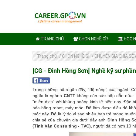
TRANG CHỦ
CHỌN NGHỀ GÌ?
HỌC N
Trang chủ
/
CHỌN NGHỀ GÌ
/
CHUYÊN GIA CHIA SẺ 
[CG - Đinh Hồng Sơn] Nghề kỹ sư ph
Trong những năm gần đây, “độ nóng” của ngành Côn
nghĩa là ngành
CNTT
không còn sức hấp dẫn nữa. 
“miễn dịch” với khủng hoảng kinh tế hiện nay. Đặc 
hóa bằng robot, máy móc. Để làm được điều đó khô
móc này. Đó là lý do vì sao nhiều bạn trẻ mong muốn
chia sẻ của chuyên gia dưới đây
anh
Đinh Hồng 
(Tinh Vân Consulting - TVC)
,
người đã có hơn 10 n