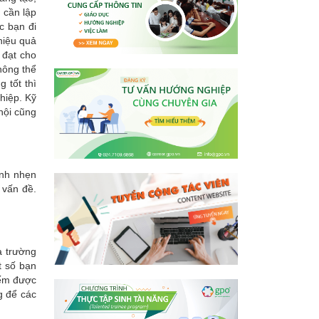
 cần lập
c bạn đi
 hiệu quả
 đạt cho
hông thể
 tốt thì
hiệp. Kỹ
hội cũng
anh nhẹn
 vấn đề.
a trường
t số bạn
iếm được
g để các