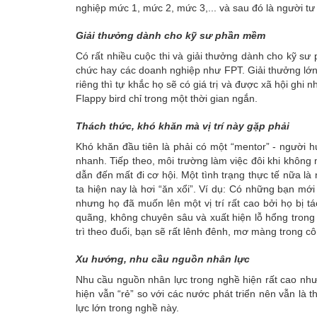
nghiệp mức 1, mức 2, mức 3,... và sau đó là người t
Giải thưởng dành cho kỹ sư phần mềm
Có rất nhiều cuộc thi và giải thưởng dành cho kỹ sư p
chức hay các doanh nghiệp như FPT. Giải thưởng lớn 
riêng thì tự khắc họ sẽ có giá trị và được xã hội g
Flappy bird chỉ trong một thời gian ngắn.
Thách thức, khó khăn mà vị trí này gặp phải
Khó khăn đầu tiên là phải có một “mentor” - người h
nhanh. Tiếp theo, môi trường làm việc đôi khi không
dẫn đến mất đi cơ hội. Một tình trạng thực tế nữa 
ta hiện nay là hơi “ăn xổi”. Ví dụ: Có những bạn mới
nhưng họ đã muốn lên một vị trí rất cao bởi họ bị t
quãng, không chuyên sâu và xuất hiện lỗ hổng trong
trì theo đuổi, bạn sẽ rất lênh đênh, mơ màng trong c
Xu hướng, nhu cầu nguồn nhân lực
Nhu cầu nguồn nhân lực trong nghề hiện rất cao nh
hiện vẫn “rẻ” so với các nước phát triển nên vẫn là
lực lớn trong nghề này.