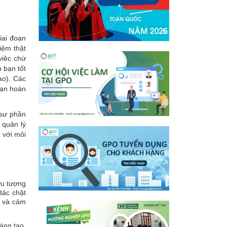
iai đoạn
iệm thật
việc chứ
 bạn tốt
ao). Các
bạn hoàn
 sư phần
 quản lý
 với môi
ừu tượng
tác chặt
ê và cảm
áng tạo,