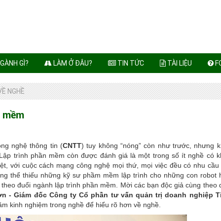
GÀNH GÌ?
LÀM Ở ĐÂU?
TIN TỨC
TÀI LIỆU
F
VỀ NGHỀ
ần mềm
g nghệ thông tin (
CNTT
) tuy không “nóng” còn như trước, nhưng 
Lập trình phần mềm còn được đánh giá là một trong số ít nghề có 
biệt, với cuộc cách mạng công nghệ
mọi thứ, mọi việc đều có nhu cầu
ng thể thiếu những kỹ sư phầm mềm lập trình cho những con robot
 theo đuổi ngành lập trình phần mềm. Mời các bạn độc giả cùng theo 
Sơn
-
Giám đốc Công ty Cổ phần tư vấn quản trị doanh nghiệp T
ăm kinh nghiệm trong nghề để hiểu rõ hơn về nghề.