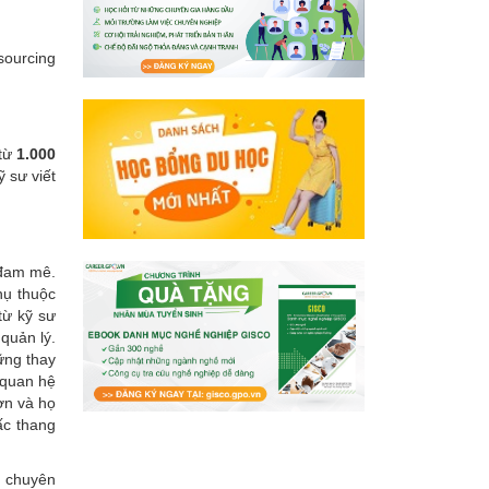
sourcing
 từ
1.000
ỹ sư viết
 đam mê.
hụ thuộc
từ kỹ sư
quản lý.
hững thay
 quan hệ
ơn và họ
ấc thang
n chuyên