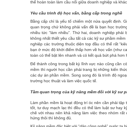
thể hoàn toàn làm cầu nối giữa doanh nghiệp và khá
Yêu cầu trình độ học vấn, bằng cấp trong nghề
Bằng cấp chỉ là yếu tố chiếm một nửa quyết định. G
quan trọng chứ không phải vấn đề là bạn học trườn
nhiều tức “làm nhiều”
. Thứ hai, doanh nghiệp phải b
không nhất thiết yêu cầu tất cả các kỹ sư phầm mềm đề
nghiệp các trường thuộc diện top đầu có thể rất “ki
bạn ở mức độ khởi điểm thấp hơn về học vấn (như cao
toàn có thể bật lên nhanh và có kết quả bứt phá hơn 
Để thành công trong bất kỳ lĩnh vực nào cũng cần có
mềm thì người học cần phải trang bị những kiến thức 
các dự án phần mềm. Song song đó là trình độ ngoại
trường học thuật và làm việc quốc tế.
Tầm quan trọng của kỹ năng mềm đối với kỹ sư 
Làm phần mềm là hoạt động trí óc nên cần phải tập 
tốt,
tư duy mạch lạc thì đều có thể làm luật sư ha
chẽ với nhau nên khả năng làm việc theo nhóm rất q
hứng thôi thì không đủ.
Kỹ năng mềm đặc biệt với “dân công nghệ” nước ta h