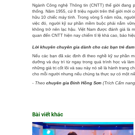
Ngành Công nghệ Thông tin (CNTT) thế giới đang phá
thống. Năm 1955, cứ 8 triệu người trên thế giới mới
hữu 10 chiếc máy tính. Trong vòng 5 năm nữa, người t
việc đó, người kỹ sư phần mềm buộc phải nắm vững 
không trở nên lạc hậu. Việt Nam được đánh giá là mộ
quan đến CNTT hiện nay chiếm tỉ lệ khá cao, báo hiệu
Lời khuyên chuyên gia dành cho các bạn trẻ đam
Nếu các bạn đã xác định đi theo nghề kỹ sư phần m
dưỡng và duy trì từ ngay trong quá trình học và là
những giá trị cốt lõi và sau này nó sẽ là hành trang c
cho mỗi người nhưng nếu chúng ta thực sự có một niề
-
Theo
chuyên gia Đinh Hồng Sơn
(Trích Cẩm nang 
Bài viết khác