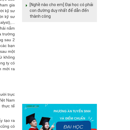
[Nghề nào cho em] Đại học có phải
tham gia
con đường duy nhất để dẫn đến
ời kỹ sư
thành công
ời kỹ sư
lyst),...
phải nắm
a trường
ng sau 2
 các bạn
 sau một
hứ không
ng ty có
n mới ra
ười trực
Việt Nam
 thực tế
y tạo ra
 cũng có