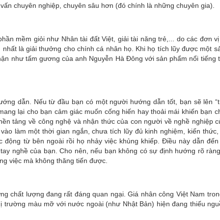
ư vấn chuyên nghiệp, chuyên sâu hơn (đó chính là những chuyên gia).
hần mềm giỏi như Nhân tài đất Việt, giải tài năng trẻ,... do các đơn v
nhất là giải thưởng cho chính cá nhân họ. Khi họ tích lũy được một 
hi nhận như tấm gương của anh Nguyễn Hà Đông với sản phẩm nổi tiếng 
ướng dẫn. Nếu từ đầu bạn có một người hướng dẫn tốt, bạn sẽ lên “tr
 mang lại cho bạn cảm giác muốn cống hiến hay thoải mái khiến bạn ch
là nền tảng về công nghệ và nhận thức của con người về nghề nghiệp 
 vào làm một thời gian ngắn, chưa tích lũy đủ kinh nghiệm, kiến thức, 
ác động từ bên ngoài rồi họ nhảy việc khủng khiếp. Điều này dẫn đến
 tay nghề của bạn. Cho nên, nếu bạn không có sự định hướng rõ ràng
ông việc mà không thăng tiến được.
ưng chất lượng đang rất đáng quan ngại. Giá nhân công Việt Nam tro
 thị trường màu mỡ với nước ngoài (như Nhật Bản) hiện đang thiếu ng