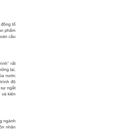
ị đồng tổ
sản phẩm
toàn cầu
ình” rất
ững lại,
của nước
trình độ
 sự ngắt
 và kiên
ng ngành
uồn nhân