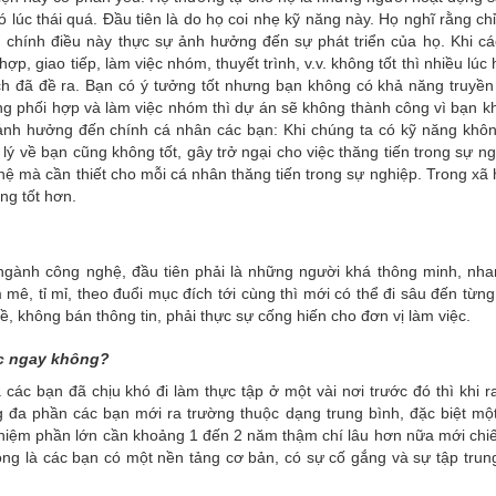
 lúc thái quá. Đầu tiên là do họ coi nhẹ kỹ năng này. Họ nghĩ rằng chỉ
 chính điều này thực sự ảnh hưởng đến sự phát triển của họ. Khi cá
p, giao tiếp, làm việc nhóm, thuyết trình, v.v. không tốt thì nhiều lúc
h đã đề ra. Bạn có ý tưởng tốt nhưng bạn không có khả năng truyền
g phối hợp và làm việc nhóm thì dự án sẽ không thành công vì bạn k
h hưởng đến chính cá nhân các bạn: Khi chúng ta có kỹ năng không
 về bạn cũng không tốt, gây trở ngại cho việc thăng tiến trong sự ng
ệ mà cần thiết cho mỗi cá nhân thăng tiến trong sự nghiệp. Trong xã 
ng tốt hơn.
ngành công nghệ, đầu tiên phải là những người khá thông minh, nh
 mê, tỉ mỉ, theo đuổi mục đích tới cùng thì mới có thể đi sâu đến từng
ề, không bán thông tin, phải thực sự cống hiến cho đơn vị làm việc.
ệc ngay không?
các bạn đã chịu khó đi làm thực tập ở một vài nơi trước đó thì khi r
 đa phần các bạn mới ra trường thuộc dạng trung bình, đặc biệt mộ
 nghiệm phần lớn cần khoảng 1 đến 2 năm thậm chí lâu hơn nữa mới ch
rọng là các bạn có một nền tảng cơ bản, có sự cố gắng và sự tập trun