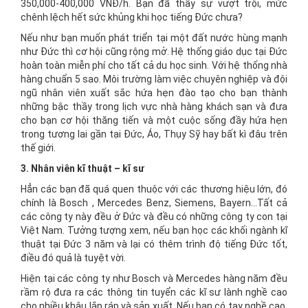
350,000-400,000 VNĐ/h. Bạn đã thấy sự vượt trội, mức
chênh lệch hết sức khủng khi học tiếng Đức chưa?
Nếu như bạn muốn phát triển tại một đất nước hùng mạnh
như Đức thì cơ hội cũng rộng mở. Hệ thống giáo dục tại Đức
hoàn toàn miễn phí cho tất cả du học sinh. Với hệ thống nhà
hàng chuẩn 5 sao. Môi trường làm việc chuyên nghiệp và đội
ngũ nhân viên xuất sắc hứa hẹn đào tạo cho bạn thành
những bậc thầy trong lịch vực nhà hàng khách sạn và đưa
cho bạn cơ hội thăng tiến và một cuộc sống đầy hứa hẹn
trong tương lai gần tại Đức, Áo, Thụy Sỹ hay bất kì đâu trên
thế giới.
3. Nhân viên kĩ thuật – kĩ sư
Hẳn các bạn đã quá quen thuộc với các thương hiệu lớn, đó
chính là Bosch , Mercedes Benz, Siemens, Bayern…Tất cả
các công ty này đều ở Đức và đều có những công ty con tại
Việt Nam. Tưởng tượng xem, nếu bạn học các khối ngành kĩ
thuật tại Đức 3 năm và lại có thêm trình độ tiếng Đức tốt,
điều đó quả là tuyệt vời.
Hiện tại các công ty như Bosch và Mercedes hàng năm đều
rầm rộ đưa ra các thông tin tuyển các kĩ sư lành nghề cao
cho nhiều khâu lắp ráp và sản xuất. Nếu bạn có tay nghề cao,