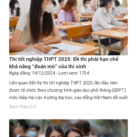
Thi tốt nghiệp THPT 2025: Đề thi phải hạn chế
khả năng "đoán mò" của thí sinh
Ngày đăng: 14/12/2024 - Lượt xem: 1754
Liên quan đến Kỳ thi tốt nghiệp THPT 2025, lần đầu tiên
được tổ chức theo chương trình giáo dục phổ thông (GDPT)
mới, Hiệp hội các trường đại học, cao đẳng Việt Nam đề xuất
Bộ Giáo dục và Đào tạo (GD&ĐT) tăng thời gian làm bài thi
Xem thêm [+]
của các môn lựa chọn và có giải pháp hạn chế khả năng
"đoán mò" trong dạng thức câu hỏi đúng, sai.