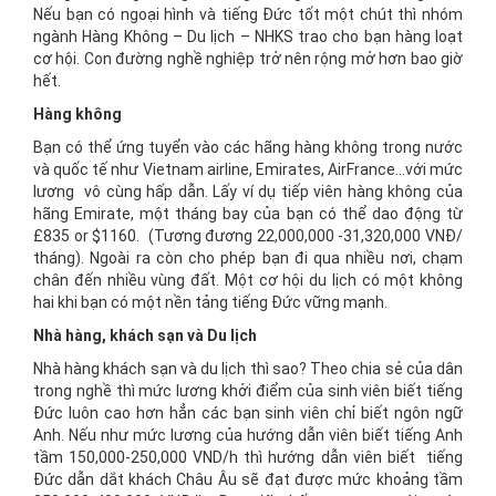
Nếu bạn có ngoại hình và tiếng Đức tốt một chút thì nhóm
ngành Hàng Không – Du lịch – NHKS trao cho bạn hàng loạt
cơ hội. Con đường nghề nghiệp trở nên rộng mở hơn bao giờ
hết.
Hàng không
Bạn có thể ứng tuyển vào các hãng hàng không trong nước
và quốc tế như Vietnam airline, Emirates, AirFrance…với mức
lương vô cùng hấp dẫn. Lấy ví dụ tiếp viên hàng không của
hãng Emirate, một tháng bay của bạn có thể dao động từ
£835 or $1160. (Tương đương 22,000,000 -31,320,000 VNĐ/
tháng). Ngoài ra còn cho phép bạn đi qua nhiều nơi, chạm
chân đến nhiều vùng đất. Một cơ hội du lịch có một không
hai khi bạn có một nền tảng tiếng Đức vững mạnh.
Nhà hàng, khách sạn và Du lịch
Nhà hàng khách sạn và du lịch thì sao? Theo chia sẻ của dân
trong nghề thì mức lương khởi điểm của sinh viên biết tiếng
Đức luôn cao hơn hẳn các bạn sinh viên chỉ biết ngôn ngữ
Anh. Nếu như mức lương của hướng dẫn viên biết tiếng Anh
tầm 150,000-250,000 VND/h thì hướng dẫn viên biết tiếng
Đức dẫn dắt khách Châu Âu sẽ đạt được mức khoảng tầm