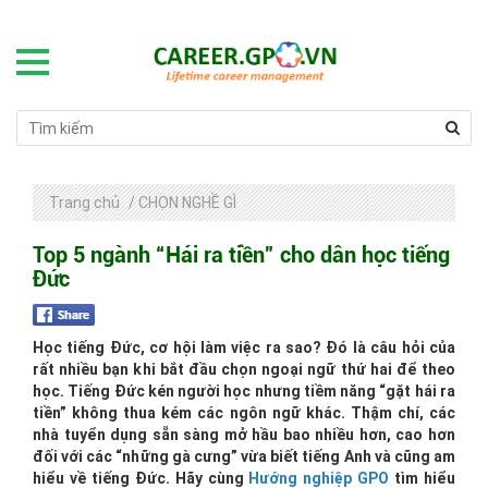
Trang chủ
/
CHỌN NGHỀ GÌ
Top 5 ngành “Hái ra tiền” cho dân học tiếng
Đức
Học tiếng Đức, cơ hội làm việc ra sao? Đó là câu hỏi của
rất nhiều bạn khi bắt đầu chọn ngoại ngữ thứ hai để theo
học. Tiếng Đức kén người học nhưng tiềm năng “gặt hái ra
tiền” không thua kém các ngôn ngữ khác. Thậm chí, các
nhà tuyển dụng sẵn sàng mở hầu bao nhiều hơn, cao hơn
đối với các “những gà cưng” vừa biết tiếng Anh và cũng am
hiểu về tiếng Đức. Hãy cùng
Hướng nghiệp GPO
tìm hiểu