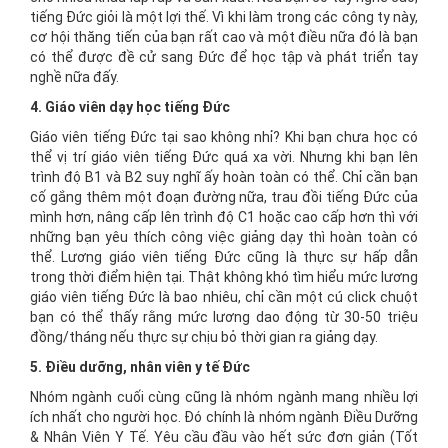
tiếng Đức giỏi là một lợi thế. Vì khi làm trong các công ty này,
cơ hội thăng tiến của bạn rất cao và một điều nữa đó là bạn
có thể được đề cử sang Đức để học tập và phát triển tay
nghề nữa đấy.
4. Giáo viên dạy học tiếng Đức
Giáo viên tiếng Đức tại sao không nhỉ? Khi bạn chưa học có
thể vị trí giáo viên tiếng Đức quá xa vời. Nhưng khi bạn lên
trình độ B1 và B2 suy nghĩ ấy hoàn toàn có thể. Chỉ cần bạn
cố gắng thêm một đoạn đường nữa, trau đồi tiếng Đức của
mình hơn, nâng cấp lên trình độ C1 hoặc cao cấp hơn thì với
những bạn yêu thích công việc giảng dạy thì hoàn toàn có
thể. Lương giáo viên tiếng Đức cũng là thực sự hấp dẫn
trong thời điểm hiện tại. Thật không khó tìm hiểu mức lương
giáo viên tiếng Đức là bao nhiêu, chỉ cần một cú click chuột
bạn có thể thấy rằng mức lương dao động từ 30-50 triệu
đồng/tháng nếu thực sự chịu bỏ thời gian ra giảng dạy.
5. Điều dưỡng, nhân viên y tế Đức
Nhóm ngành cuối cùng cũng là nhóm ngành mang nhiều lợi
ích nhất cho người học. Đó chính là nhóm ngành Điều Dưỡng
& Nhân Viên Y Tế. Yêu cầu đầu vào hết sức đơn giản (Tốt