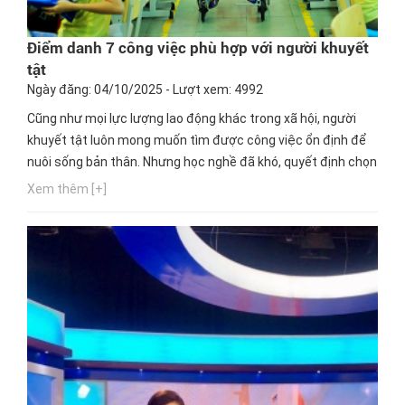
Điểm danh 7 công việc phù hợp với người khuyết
tật
Ngày đăng: 04/10/2025 - Lượt xem: 4992
Cũng như mọi lực lượng lao động khác trong xã hội, người
khuyết tật luôn mong muốn tìm được công việc ổn định để
nuôi sống bản thân. Nhưng học nghề đã khó, quyết định chọn
một nghề thích hợp cho mình lại càng khó hơn. Ngay bây giờ,
Xem thêm [+]
hãy cùng Hướng nghiệp GPO cập nhật thông tin này nhé!