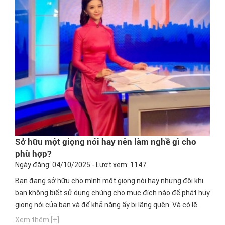
Sở hữu một giọng nói hay nên làm nghề gì cho
phù hợp?
Ngày đăng: 04/10/2025 - Lượt xem: 1147
Bạn đang sở hữu cho mình một giọng nói hay nhưng đôi khi
bạn không biết sử dụng chúng cho mục đích nào để phát huy
giọng nói của bạn và để khả năng ấy bị lãng quên. Và có lẽ
bạn đang thắc mắc với một giọng nói hay nên làm ngành
Xem thêm [+]