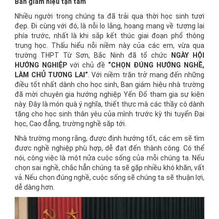
Ban giám hiệu tận tâm
Nhiều người trong chúng ta đã trải qua thời học sinh tươi
đẹp. Đi cùng với đó, là nỗi lo lắng, hoang mang về tương lai
phía trước, nhất là khi sắp kết thúc giai đoạn phổ thông
trung học. Thấu hiểu nỗi niềm này của các em, vừa qua
trường THPT Từ Sơn, Bắc Ninh đã tổ chức
NGÀY HỘI
HƯỚNG NGHIỆP
với chủ đề
“CHỌN ĐÚNG HƯỚNG NGHỀ,
LÀM CHỦ TƯƠNG LAI”
. Với niềm trăn trở mang đến những
điều tốt nhất dành cho học sinh, Ban giám hiệu nhà trường
đã mời chuyên gia hướng nghiệp Yến Đố tham gia sự kiện
này. Đây là món quà ý nghĩa, thiết thực mà các thầy cô dành
tặng cho học sinh thân yêu của mình trước kỳ thi tuyển Đại
học, Cao đẳng, trường nghề săp tới.
Nhà trường mong rằng, được định hướng tốt, các em sẽ tìm
được nghề nghiệp phù hợp, dễ đạt đến thành công. Có thể
nói, công việc là một nửa cuộc sống của mỗi chúng ta. Nếu
chọn sai nghề, chắc hẳn chúng ta sẽ gặp nhiều khó khăn, vất
vả. Nếu chọn đúng nghề, cuộc sống sẽ chúng ta sẽ thuận lợi,
dễ dàng hơn.