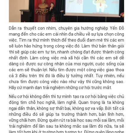
Dẫn ra thuyết con nhím, chuyên gia hướng nghiệp Yến Đỗ
mang đến cho các em cái nhìn đa chiều về sự lựa chọn công
việc. Tìm ra thứ mình thích để theo đuổi đam mê thì các em
sẽ luôn hào hứng trong công việc đó. Làm thứ bản thân giỏi
thì sẽ giúp các em tự tin, nhanh chóng đạt được thành công
nhất định. Làm công việc mà xã hội cần thì các em sẽ dễ
dàng có được sự công nhận của mọi người, cuộc sống của
các em sẽ thuận lợi. Nếu tìm được một công việc giao thoa
cả 3 điều trên thì đó là điều lý tưởng nhất. Tuy nhiên, nếu
chưa tìm được công việc nào như vậy thì cũng không sao.
Hãy cứ mạnh dạn trải nghiệm những cơ hội trước mắt.
Nếu cơ hội không đến thì tự mình tạo ra cơ hội bằng việc chủ
động tìm chỗ học nghề, làm nghề. Quan trọng là ta không
ngại dấn thân, không sợ thất bại, không sợ va vấp. Bởi tất cả
những điều đó sẽ giúp ta trưởng thành hơn, bản lĩnh hơn,
vững chãi hơn. Đừng quên rút ra bài học sau mỗi sai lầm, mỗi
trải nghiệm để lần sau ta không mắc sai lầm đó nữa, ta sẽ
làm tốt hơn khi ở trường hợp tương tự. Đừng quên lắng nghe