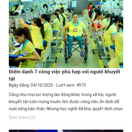
Điểm danh 7 công việc phù hợp với người khuyết
tật
Ngày đăng: 04/10/2025 - Lượt xem: 4973
Cũng như mọi lực lượng lao động khác trong xã hội, người
khuyết tật luôn mong muốn tìm được công việc ổn định để
nuôi sống bản thân. Nhưng học nghề đã khó, quyết định chọn
một nghề thích hợp cho mình lại càng khó hơn. Ngay bây giờ,
Xem thêm [+]
hãy cùng Hướng nghiệp GPO cập nhật thông tin này nhé!