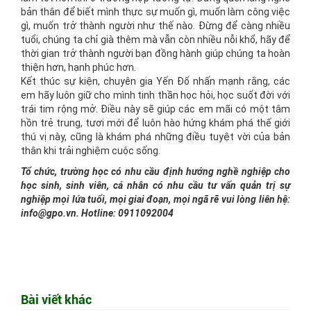
bản thân để biết mình thực sự muốn gì, muốn làm công việc
gì, muốn trở thành người như thế nào. Đừng để càng nhiều
tuổi, chúng ta chỉ già thêm mà vẫn còn nhiều nỗi khổ, hãy để
thời gian trở thành người bạn đồng hành giúp chúng ta hoàn
thiện hơn, hạnh phúc hơn.
Kết thúc sự kiện, chuyên gia Yến Đố nhấn mạnh rằng, các
em hãy luôn giữ cho mình tinh thần học hỏi, học suốt đời với
trái tim rộng mở. Điều này sẽ giúp các em mãi có một tâm
hồn trẻ trung, tươi mới để luôn hào hứng khám phá thế giới
thú vị này, cũng là khám phá những điều tuyệt vời của bản
thân khi trải nghiệm cuộc sống.
Tổ chức, trường học có nhu cầu định hướng nghề nghiệp cho
học sinh, sinh viên, cá nhân có nhu cầu tư vấn quản trị sự
nghiệp mọi lứa tuổi, mọi giai đoạn, mọi ngã rẽ vui lòng liên hệ:
info@gpo.vn. Hotline: 0911092004
Bài viết khác