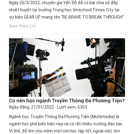
Ngày 25/3/2022, chuyên gia Yến Đỗ đã có bài chia sẻ đầy
nhiệt huyết tại trường Trung học Vinschool Times City tại
sự kiện GEAR UP mang tên “BE BRAVE TO BREAK THROUGH”
- “DŨNG CẢM ĐỂ BỨT PHÁ”.
Xem thêm [+]
Có nên học ngành Truyền Thông Đa Phương Tiện?
Ngày đăng: 21/01/2022 - Lượt xem: 6353
Ngành học Truyền Thông Đa Phương Tiện (Multimedia) là
ngành học phổ biến hiện nay và có rất nhiều trường đào tạo.
Vì thế, để tìm cho mình một nơi học tập tốt, ngoài việc tìm