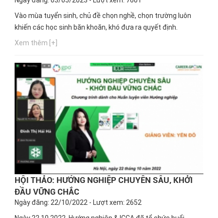
Vào mùa tuyển sinh, chủ đề chọn nghề, chọn trường luôn
khiến các học sinh băn khoăn, khó đưa ra quyết định.
Xem thêm [+]
HỘI THẢO: HƯỚNG NGHIỆP CHUYÊN SÂU, KHỞI
ĐẦU VỮNG CHẮC
Ngày đăng: 22/10/2022 - Lượt xem: 2652
Ngày 22.10.2022, Hướng nghiệp & ICCA đã tổ chức buổi