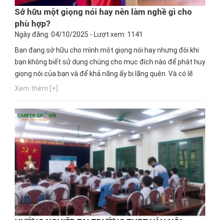
Sở hữu một giọng nói hay nên làm nghề gì cho
phù hợp?
Ngày đăng: 04/10/2025 - Lượt xem: 1141
Bạn đang sở hữu cho mình một giọng nói hay nhưng đôi khi
bạn không biết sử dụng chúng cho mục đích nào để phát huy
giọng nói của bạn và để khả năng ấy bị lãng quên. Và có lẽ
bạn đang thắc mắc với một giọng nói hay nên làm ngành
Xem thêm [+]
nghề nào phù hợp nhất. Ngay bây giờ, hãy cùng Hướng
nghiệp GPO cập nhật thông tin này nhé!