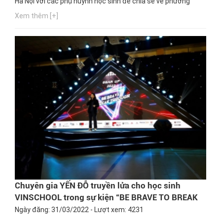
Hà Nội với các phụ huynh học sinh để chia sẻ về phương
pháp đồng hành với con trong việc định hướng nghề nghiệp
Xem thêm [+]
tương lai.
Chuyên gia YẾN ĐỖ truyền lửa cho học sinh
VINSCHOOL trong sự kiện “BE BRAVE TO BREAK
THROUGH”
Ngày đăng: 31/03/2022 - Lượt xem: 4231