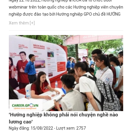
webminar trên toàn quốc cho các Hướng nghiệp viên chuyên
nghiệp được đào tạo bởi Hướng nghiệp GPO chủ đề HƯỚNG
NGHIỆP CHUYÊN SÂU, KHỞI ĐẦU VỮNG CHẮC.
Xem thêm [+]
'Hướng nghiệp không phải nói chuyện nghề nào
lương cao'
Ngày đăng: 15/08/2022 - Lượt xem: 2757