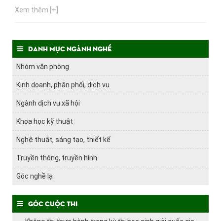
hiểu thông tin, bạn nên chú ý đến cơ hội thực hành, cơ hội
Xem thêm [+]
nghề nghiệp của trường mà bạn chọn theo học. Ngay bây
giờ, hãy cùng Hướng nghiệp GPO cập nhật thông tin này...
Danh mục ngành nghề
Nhóm văn phòng
Kinh doanh, phân phối, dịch vụ
Ngành dịch vụ xã hội
Khoa học kỹ thuật
Nghệ thuật, sáng tạo, thiết kế
Truyền thông, truyền hình
Góc nghề lạ
Góc cuộc thi