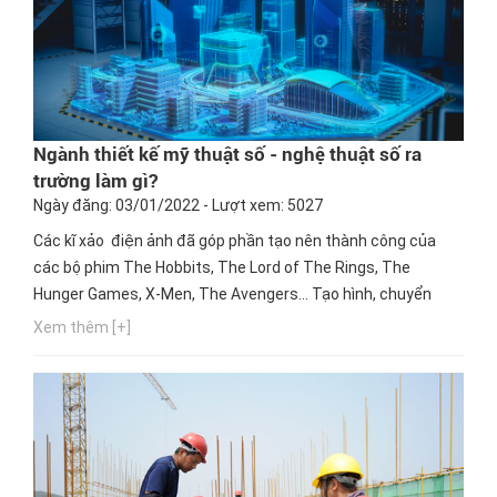
Ngành thiết kế mỹ thuật số - nghệ thuật số ra
trường làm gì?
Ngày đăng: 03/01/2022 - Lượt xem: 5027
Các kĩ xảo điện ảnh đã góp phần tạo nên thành công của
các bộ phim The Hobbits, The Lord of The Rings, The
Hunger Games, X-Men, The Avengers… Tạo hình, chuyển
động, biểu cảm, hiệu ứng đặc biệt của các bộ phim hoạt hình
Xem thêm [+]
quyết định phần lớn sự thành công của các bộ phim. Phần
đồ họa cũng là yếu tố quan trọng khi đánh giá chất lượng
của...