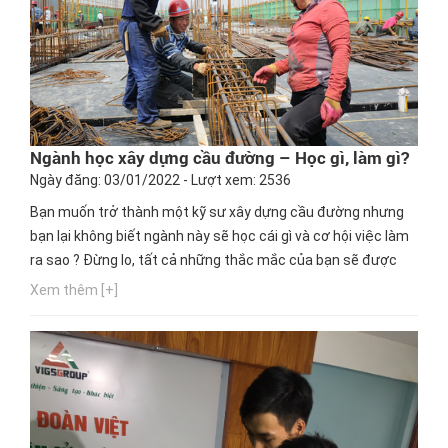
Ngành học xây dựng cầu đường – Học gì, làm gì?
Ngày đăng: 03/01/2022 - Lượt xem: 2536
Bạn muốn trở thành một kỹ sư xây dựng cầu đường nhưng
bạn lại không biết ngành này sẽ học cái gì và cơ hội việc làm
ra sao ? Đừng lo, tất cả những thắc mắc của bạn sẽ được
Hướng nghiệp GPO giải đáp trong bài viết dưới đây. Hãy cùng
Xem thêm [+]
tìm hiểu ngành Xây dựng cầu đường – học gì và làm gì?