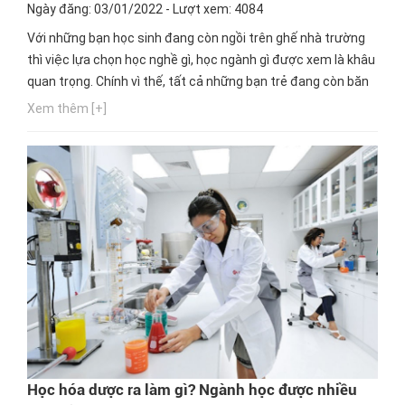
Ngày đăng: 03/01/2022 - Lượt xem: 4084
Với những bạn học sinh đang còn ngồi trên ghế nhà trường
thì việc lựa chọn học nghề gì, học ngành gì được xem là khâu
quan trọng. Chính vì thế, tất cả những bạn trẻ đang còn băn
khoăn không biết có nên lựa chọn hướng học nghề điện lạnh
Xem thêm [+]
hay không thì hãy tham khảo bài viết dưới đây ngay bây giờ
nhé.
Học hóa dược ra làm gì? Ngành học được nhiều