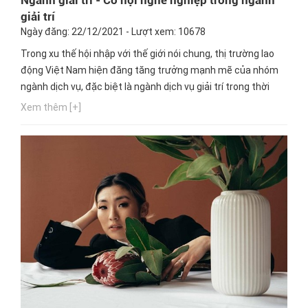
giải trí
Ngày đăng: 22/12/2021 - Lượt xem: 10678
Trong xu thế hội nhập với thế giới nói chung, thị trường lao
động Việt Nam hiện đăng tăng trưởng mạnh mẽ của nhóm
ngành dịch vụ, đặc biệt là ngành dịch vụ giải trí trong thời
gian gần đây mở ra vô vàn cơ hội nghề nghiệp dành cho các
Xem thêm [+]
bạn trẻ. Vậy, cơ hội đó là gì? Hãy cùng Hướng nghiệp GPO
theo dõi bài viết sau đây để giúp bạn hiểu thêm...