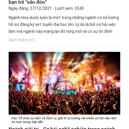
bạn trẻ “săn đón”
Ngày đăng: 27/12/2021 - Lượt xem: 3343
Ngành Hóa dược luôn là một trong những ngành có số lượng
hồ sơ đăng ký xét tuyển đại học lớn. Lý do là bởi cơ hội việc
làm mà ngành này mang lại rất rộng mở và có sự ổn định
trong tương lai. Bạn yêu thích hóa dược nhưng băn khoăn
Xem thêm [+]
không biết ngành hóa dược ra làm gì? Ngay bây giờ, hãy cùng
Hướng nghiệp GPO cập nhật thông tin này nhé!
Ngành giải trí - Cơ hội nghề nghiệp trong ngành