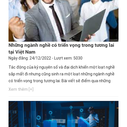
Những ngành nghề có triển vọng trong tương lai
tại Việt Nam
Ngày đăng: 24/12/2022 - Lượt xem: 5030
Tác động của kỷ nguyên số và đại dịch khiến một loạt nghề
sắp mất đi nhưng cũng sinh ra một loạt những ngành nghề
có triển vọng trong tương lai. Bài viết sẽ điểm qua những
khối ngành được xem là “miền đất hứa” với đa dạng việc làm
Xem thêm [+]
cùng mức lương khủng? Tìm hiểu ngay!