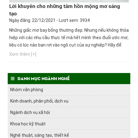
Lời khuyên cho những tâm hồn mộng mơ sáng
tạo
Ngày đăng: 22/12/2021 - Lượt xem: 3934
Những giấc mơ bay bổng thường đẹp. Nhưng nếu không thỏa
hiệp với các nhu cầu thực tế mà hết mình theo đuổi ước mơ,
liệu có lúc nào bạn rơi vào ngõ cụt của sự nghiệp? Hãy để
Hướng nghiệp GPO chia sẻ chút bí quyết để bạn nuôi ước mơ
Xem thêm [+]
nhé.
Danh mục ngành nghề
Nhóm văn phòng
Kinh doanh, phân phối, dịch vụ
Ngành dịch vụ xã hội
Khoa học kỹ thuật
Nghệ thuật, sáng tạo, thiết kế