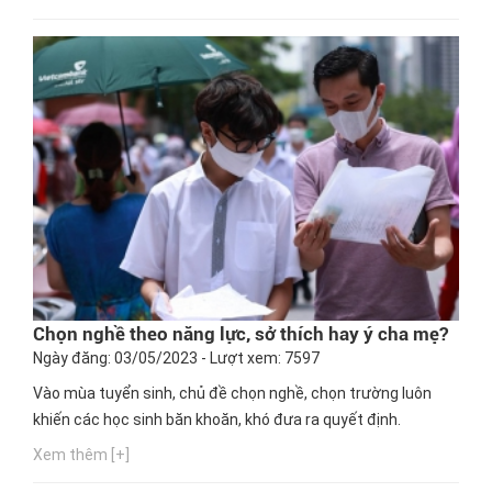
nghề nào phù hợp nhất. Ngay bây giờ, hãy cùng Hướng
nghiệp GPO cập nhật thông tin này nhé!
Chọn nghề theo năng lực, sở thích hay ý cha mẹ?
Ngày đăng: 03/05/2023 - Lượt xem: 7597
Vào mùa tuyển sinh, chủ đề chọn nghề, chọn trường luôn
khiến các học sinh băn khoăn, khó đưa ra quyết định.
Xem thêm [+]