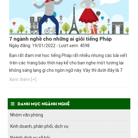
7 ngành nghề cho những ai giỏi tiếng Pháp
Ngày đăng: 19/01/2022 - Lượt xem: 4598
Bạn rất đam mê học tiếng Pháp rất nhiều nhưng các bài viết
trên các trang báo thời nay kể cho bạn nghe một tương lại
không sáng lạng gì cho ngôn ngữ này. Vậy thì dưới đây là 7
nghề cho những ai không dám theo đuổi con đường Pháp
Xem thêm [+]
văn vì sợ thất nghiệp.
Danh mục ngành nghề
Nhóm văn phòng
Kinh doanh, phân phối, dịch vụ
Ngành dịch vụ xã hội