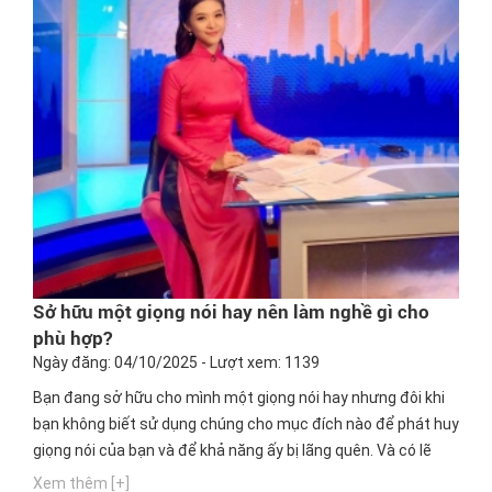
Sở hữu một giọng nói hay nên làm nghề gì cho
phù hợp?
Ngày đăng: 04/10/2025 - Lượt xem: 1139
Bạn đang sở hữu cho mình một giọng nói hay nhưng đôi khi
bạn không biết sử dụng chúng cho mục đích nào để phát huy
giọng nói của bạn và để khả năng ấy bị lãng quên. Và có lẽ
bạn đang thắc mắc với một giọng nói hay nên làm ngành
Xem thêm [+]