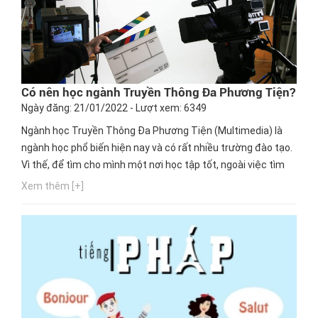
Có nên học ngành Truyền Thông Đa Phương Tiện?
Ngày đăng: 21/01/2022 - Lượt xem: 6349
Ngành học Truyền Thông Đa Phương Tiện (Multimedia) là
ngành học phổ biến hiện nay và có rất nhiều trường đào tạo.
Vì thế, để tìm cho mình một nơi học tập tốt, ngoài việc tìm
hiểu thông tin, bạn nên chú ý đến cơ hội thực hành, cơ hội
Xem thêm [+]
nghề nghiệp của trường mà bạn chọn theo học. Ngay bây
giờ, hãy cùng Hướng nghiệp GPO cập nhật thông tin này...