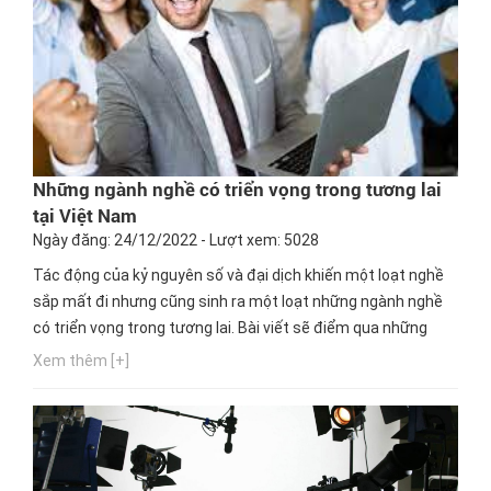
Những ngành nghề có triển vọng trong tương lai
tại Việt Nam
Ngày đăng: 24/12/2022 - Lượt xem: 5028
Tác động của kỷ nguyên số và đại dịch khiến một loạt nghề
sắp mất đi nhưng cũng sinh ra một loạt những ngành nghề
có triển vọng trong tương lai. Bài viết sẽ điểm qua những
khối ngành được xem là “miền đất hứa” với đa dạng việc làm
Xem thêm [+]
cùng mức lương khủng? Tìm hiểu ngay!