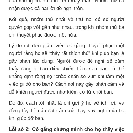
của những hoàn cảnh kém may mắn. Nhóm thứ ba
nhận được cả hai lời đề nghị trên.
Kết quả, nhóm thứ nhất và thứ hai có số người
quyên góp với gần như nhau, trong khi nhóm thứ ba
chỉ thuyết phục được một nửa.
Lý do rất đơn giản: việc cố gắng thuyết phục một
người rằng họ sẽ “thấy rất thích thú” khi giúp bạn là
gây phản tác dụng. Người được đề nghị sẽ cảm
thấy đang bị bạn điều khiển. Làm sao bạn có thể
khẳng định rằng họ “chắc chắn sẽ vui” khi làm một
việc gì đó cho bạn? Cách nói này gây phản cảm và
dễ khiến người được nhờ kiếm cớ từ chối bạn.
Do đó, cách tốt nhất là chỉ gợi ý họ về ích lợi, và
đừng tùy tiện áp đặt cảm xúc hay suy nghĩ của họ
khi giúp đỡ bạn.
Lỗi số 2: Cố gắng chứng minh cho họ thấy việc