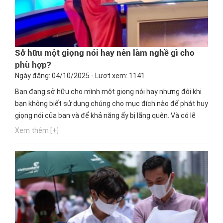
Sở hữu một giọng nói hay nên làm nghề gì cho
phù hợp?
Ngày đăng: 04/10/2025 - Lượt xem: 1141
Bạn đang sở hữu cho mình một giọng nói hay nhưng đôi khi
bạn không biết sử dụng chúng cho mục đích nào để phát huy
giọng nói của bạn và để khả năng ấy bị lãng quên. Và có lẽ
bạn đang thắc mắc với một giọng nói hay nên làm ngành
Xem thêm [+]
nghề nào phù hợp nhất. Ngay bây giờ, hãy cùng Hướng
nghiệp GPO cập nhật thông tin này nhé!