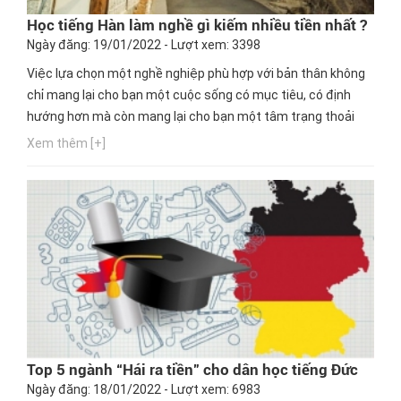
Học tiếng Hàn làm nghề gì kiếm nhiều tiền nhất ?
Ngày đăng: 19/01/2022 - Lượt xem: 3398
Việc lựa chọn một nghề nghiệp phù hợp với bản thân không
chỉ mang lại cho bạn một cuộc sống có mục tiêu, có định
hướng hơn mà còn mang lại cho bạn một tâm trạng thoải
mái, vui tươi khi làm bất kì công việc nào trong lĩnh vực mà
Xem thêm [+]
bản thân mình đam mê, yêu thích. Chính vì lý do đó mà bài
viết này sẽ giúp bạn có cái nhìn khách quan hơn, liệu nghề...
Top 5 ngành “Hái ra tiền” cho dân học tiếng Đức
Ngày đăng: 18/01/2022 - Lượt xem: 6983