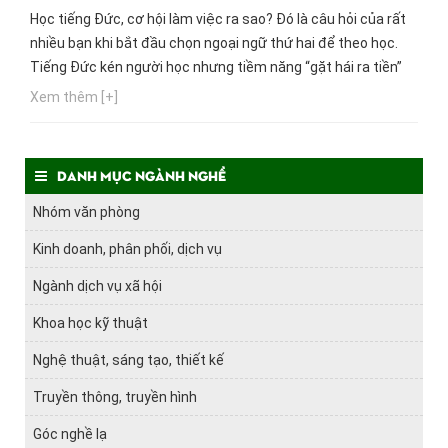
Học tiếng Đức, cơ hội làm việc ra sao? Đó là câu hỏi của rất
nhiều bạn khi bắt đầu chọn ngoại ngữ thứ hai để theo học.
Tiếng Đức kén người học nhưng tiềm năng “gặt hái ra tiền”
không thua kém các ngôn ngữ khác. Thậm chí, các nhà
Xem thêm [+]
tuyển dụng sẵn sàng mở hầu bao nhiều hơn, cao hơn đối với
các “những gà cưng” vừa biết tiếng Anh và...
Danh mục ngành nghề
Nhóm văn phòng
Kinh doanh, phân phối, dịch vụ
Ngành dịch vụ xã hội
Khoa học kỹ thuật
Nghệ thuật, sáng tạo, thiết kế
Truyền thông, truyền hình
Góc nghề lạ