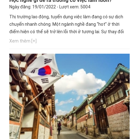
Ngày đăng: 19/01/2022 - Lượt xem: 5004
Thị trường lao động, tuyển dụng việc làm đang có sự dịch
chuyển nhanh chóng. Một ngành nghề đang “hot” ở thời
điểm hiện có thể sẽ trở lên lỗi thời ở tương lai. Sự thay đổi
này khiến nhiều bạn trẻ, đặc biệt là các em học sinh THPT
Xem thêm [+]
“lúng túng” không biết nên lựa chọn ngành học nào phù hợp
với sở thích, điều kiện kinh tế gia đình và...