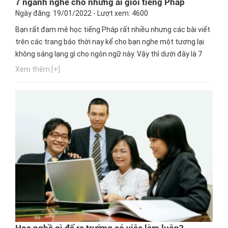
7 ngành nghề cho những ai giỏi tiếng Pháp
Ngày đăng: 19/01/2022 - Lượt xem: 4600
Bạn rất đam mê học tiếng Pháp rất nhiều nhưng các bài viết
trên các trang báo thời nay kể cho bạn nghe một tương lại
không sáng lạng gì cho ngôn ngữ này. Vậy thì dưới đây là 7
nghề cho những ai không dám theo đuổi con đường Pháp
Xem thêm [+]
văn vì sợ thất nghiệp.
Học nghề gì để ra trường có việc làm luôn?