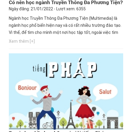
Có nên học ngành Truyền Thông Đa Phương Tiện?
Ngày đăng: 21/01/2022 - Lượt xem: 6355
Ngành học Truyền Thông Đa Phương Tiện (Multimedia) là
ngành học phổ biến hiện nay và có rất nhiều trường đào tạo.
Vì thế, để tìm cho mình một nơi học tập tốt, ngoài việc tìm
hiểu thông tin, bạn nên chú ý đến cơ hội thực hành, cơ hội
Xem thêm [+]
nghề nghiệp của trường mà bạn chọn theo học. Ngay bây
giờ, hãy cùng Hướng nghiệp GPO cập nhật thông tin này...