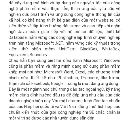
để xây dựng mô hình và áp dụng các nguyên tắc của công
nghệ phần mềm vào thực tiễn, thích ứng các yêu cầu về
nghiên cứu phát triển và ứng dụng công nghệ thông tin của
xã hội, có khả năng thiết kế giao diện của một website, có
kiến thức về lập trình hướng đối tượng và giao tiếp với ngôn
ngữ Java, cách giao tiếp với hệ cơ sở dữ liệu, thiết kế
Database, nắm vững các công nghệ lập trình chuyên nghiệp
trên nền tảng Microsoft .NET, nắm vững các kỹ thuật trong
kiểm thử phần mềm: UnitTest, BlackBox, WhiteBox,
Equivalent, Boundary.
Chắc hẳn bạn cũng biết hệ điều hành Microsoft Windows
cũng là phần mềm và rằng mình đang sử dụng phần mềm
khắp mọi nơi như: Microsoft Word, Excel, các chương trình
chỉnh sửa thiết kế như Photoshop, Premiere, Illustrator;
thậm chí cả Facebook, Google,… cũng là một dạng ứng dụng.
Đây là một ngành học chú trọng đào tạo ngoại ngữ, kỹ năng
mềm cùng định hướng đầu ra để đáp ứng nhu cầu của các
doanh nghiệp hiện nay. Với một chương trình đào tạo chuẩn
của các Hiệp hội quốc tế và Việt Nam đồng thời tích hợp các
chuẩn kiến thức của giới công nghiệp thì SE chắc chắn là
một vị trí sẽ được các nhà tuyển dụng săn đón.