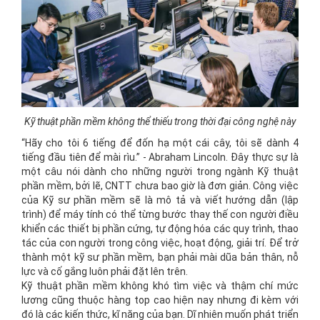
Kỹ thuật phần mềm không thể thiếu trong thời đại công nghệ này
“Hãy cho tôi 6 tiếng để đốn hạ một cái cây, tôi sẽ dành 4
tiếng đầu tiên để mài rìu.” - Abraham Lincoln. Đây thực sự là
một câu nói dành cho những người trong ngành Kỹ thuật
phần mềm, bởi lẽ, CNTT chưa bao giờ là đơn giản. Công việc
của Kỹ sư phần mềm sẽ là mô tả và viết hướng dẫn (lập
trình) để máy tính có thể từng bước thay thế con người điều
khiển các thiết bị phần cứng, tự động hóa các quy trình, thao
tác của con người trong công việc, hoạt động, giải trí. Để trở
thành một kỹ sư phần mềm, bạn phải mài dũa bản thân, nỗ
lực và cố gắng luôn phải đặt lên trên.
Kỹ thuật phần mềm không khó tìm việc và thậm chí mức
lương cũng thuộc hàng top cao hiện nay nhưng đi kèm với
đó là các kiến thức, kĩ năng của bạn. Dĩ nhiên muốn phát triển