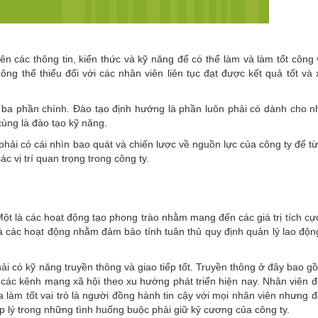
n các thông tin, kiến thức và kỹ năng để có thể làm và làm tốt công 
ng thể thiếu đối với các nhân viên liên tục đạt được kết quả tốt và 
 ba phần chính. Đào tạo định hướng là phần luôn phải có dành cho n
cùng là đào tạo kỹ năng.
hải có cái nhìn bao quát và chiến lược về nguồn lực của công ty để từ 
c vị trí quan trọng trong công ty.
t là các hoạt động tạo phong trào nhằm mang đến các giá trị tích cự
 là các hoạt động nhằm đảm bảo tính tuân thủ quy định quản lý lao độn
i có kỹ năng truyền thông và giao tiếp tốt. Truyền thông ở đây bao gồ
ới các kênh mạng xã hội theo xu hướng phát triển hiện nay. Nhân viên đ
a làm tốt vai trò là người đồng hành tin cậy với mọi nhân viên nhưng đ
 lý trong những tình huống buộc phải giữ kỷ cương của công ty.