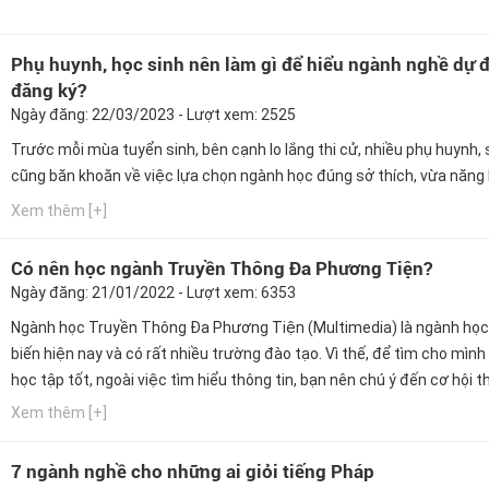
Phụ huynh, học sinh nên làm gì để hiểu ngành nghề dự 
đăng ký?
Ngày đăng: 22/03/2023 - Lượt xem: 2525
Trước mỗi mùa tuyển sinh, bên cạnh lo lắng thi cử, nhiều phụ huynh, s
cũng băn khoăn về việc lựa chọn ngành học đúng sở thích, vừa năng 
Xem thêm [+]
Có nên học ngành Truyền Thông Đa Phương Tiện?
Ngày đăng: 21/01/2022 - Lượt xem: 6353
Ngành học Truyền Thông Đa Phương Tiện (Multimedia) là ngành học
biến hiện nay và có rất nhiều trường đào tạo. Vì thế, để tìm cho mình
học tập tốt, ngoài việc tìm hiểu thông tin, bạn nên chú ý đến cơ hội 
hành, cơ hội nghề nghiệp của trường mà bạn chọn theo học. Ngay bây
Xem thêm [+]
hãy cùng Hướng nghiệp GPO cập nhật thông tin này...
7 ngành nghề cho những ai giỏi tiếng Pháp