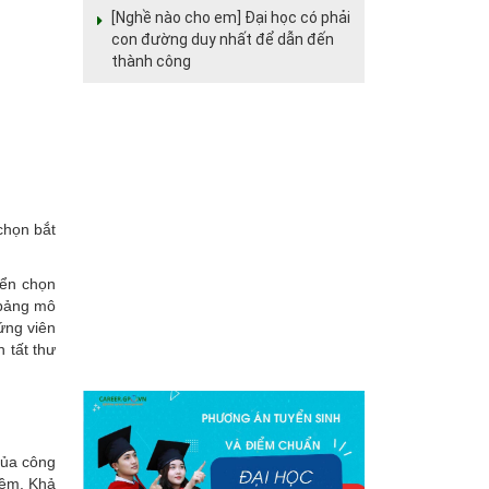
[Nghề nào cho em] Đại học có phải
con đường duy nhất để dẫn đến
thành công
chọn bắt
yển chọn
n bảng mô
ứng viên
 tất thư
của công
mềm. Khả