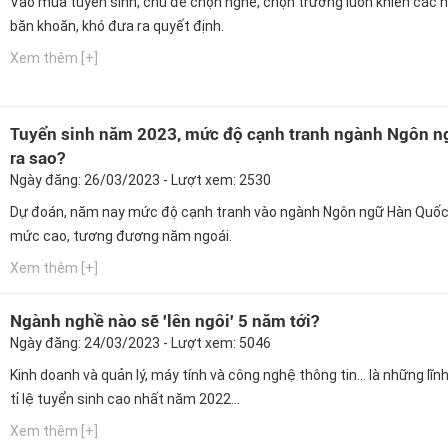
Vào mùa tuyển sinh, chủ đề chọn nghề, chọn trường luôn khiến các h
băn khoăn, khó đưa ra quyết định.
Xem thêm [+]
Tuyển sinh năm 2023, mức độ cạnh tranh ngành Ngôn n
ra sao?
Ngày đăng: 26/03/2023 - Lượt xem: 2530
Dự đoán, năm nay mức độ cạnh tranh vào ngành Ngôn ngữ Hàn Quốc
mức cao, tương đương năm ngoái.
Xem thêm [+]
Ngành nghề nào sẽ 'lên ngôi' 5 năm tới?
Ngày đăng: 24/03/2023 - Lượt xem: 5046
Kinh doanh và quản lý, máy tính và công nghệ thông tin… là những lĩn
tỉ lệ tuyển sinh cao nhất năm 2022...
Xem thêm [+]