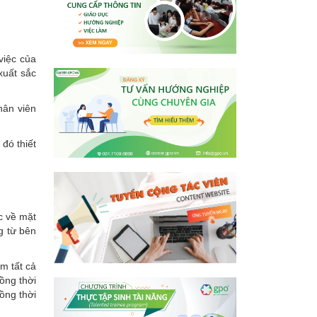
việc của
xuất sắc
hân viên
đó thiết
c về mặt
g từ bên
m tất cả
ồng thời
ồng thời