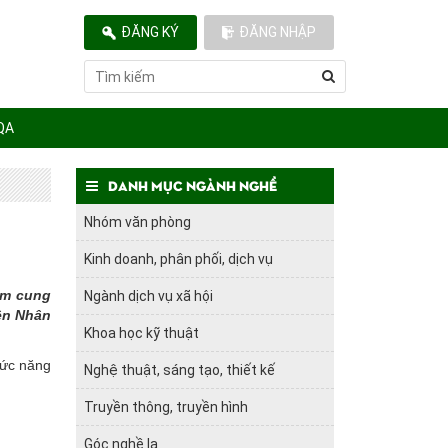
ĐĂNG KÝ
ĐĂNG NHẬP
QA
Danh mục ngành nghề
Nhóm văn phòng
Kinh doanh, phân phối, dịch vụ
ằm cung
Ngành dịch vụ xã hội
ên Nhân
Khoa học kỹ thuật
hức năng
Nghệ thuật, sáng tạo, thiết kế
Truyền thông, truyền hình
Góc nghề lạ