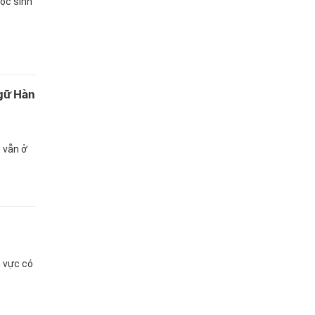
ọc sinh
gữ Hàn
 vẫn ở
h vực có