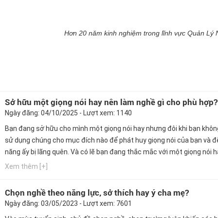
Hơn 20 năm kinh nghiệm trong lĩnh vực Quản Lý
Sở hữu một giọng nói hay nên làm nghề gì cho phù hợp?
Ngày đăng: 04/10/2025 - Lượt xem: 1140
Bạn đang sở hữu cho mình một giọng nói hay nhưng đôi khi bạn khôn
sử dụng chúng cho mục đích nào để phát huy giọng nói của bạn và đ
năng ấy bị lãng quên. Và có lẽ bạn đang thắc mắc với một giọng nói 
làm ngành nghề nào phù hợp nhất. Ngay bây giờ, hãy cùng Hướng ng
Xem thêm [+]
GPO cập nhật thông tin này nhé!
Chọn nghề theo năng lực, sở thích hay ý cha mẹ?
Ngày đăng: 03/05/2023 - Lượt xem: 7601