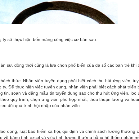
 ty sẽ thực hiện bốn mảng công việc cơ bản sau.
ân sự, đồng thời cũng là lựa chọn phổ biến của đa số các bạn trẻ khi 
hách thức. Nhân viên tuyển dụng phải biết cách thu hút ứng viên, tu
g ty. Để thực hiện việc tuyển dụng, nhân viên phải biết cách phát triể
ng tin, soạn và đăng mẫu tin tuyển dụng sao cho thu hút ứng viên, lọc 
heo quy trình, chọn ứng viên phù hợp nhất, thỏa thuận lương và hoàn
heo dõi quá trình hội nhập của nhân viên.
 lao động, luật bảo hiểm xã hội, qui định và chính sách lương thưởng 
thạo về bảng tính excel và việc tính lương thưởng bằng hệ thống phần 