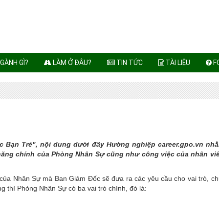
GÀNH GÌ?
LÀM Ở ĐÂU?
TIN TỨC
TÀI LIỆU
F
Các Bạn Trẻ", nội dung dưới đây Hướng nghiệp career.gpo.vn nh
c năng chính của Phòng Nhân Sự cũng như công việc của nhân vi
ò của Nhân Sự mà Ban Giám Đốc sẽ đưa ra các yêu cầu cho vai trò, c
g thì Phòng Nhân Sự có ba vai trò chính, đó là: