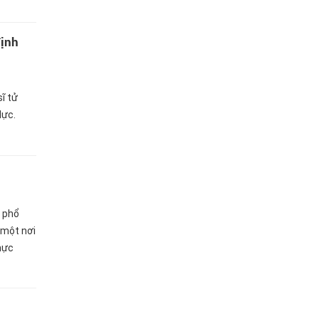
định
ĩ tử
lực.
 phổ
 một nơi
thực
 giờ,