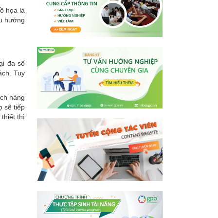
ồ họa là
xu hướng
ại đa số
ách. Tuy
ách hàng
 sẽ tiếp
hiết thì