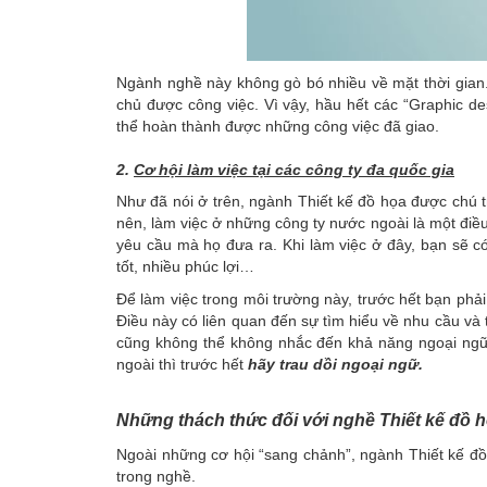
Ngành nghề này không gò bó nhiều về mặt thời gian. 
chủ được công việc. Vì vậy, hầu hết các “Graphic d
thể hoàn thành được những công việc đã giao.
2.
Cơ hội làm việc tại các công ty đa quốc gia
Như đã nói ở trên, ngành Thiết kế đồ họa được chú t
nên, làm việc ở những công ty nước ngoài là một điề
yêu cầu mà họ đưa ra. Khi làm việc ở đây, bạn sẽ có
tốt, nhiều phúc lợi…
Để làm việc trong môi trường này, trước hết bạn phả
Điều này có liên quan đến sự tìm hiểu về nhu cầu và
cũng không thể không nhắc đến khả năng ngoại ngữ
ngoài thì trước hết
hãy trau dồi ngoại ngữ.
Những thách thức đối với nghề Thiết kế đồ 
Ngoài những cơ hội “sang chảnh”, ngành Thiết kế đồ
trong nghề.