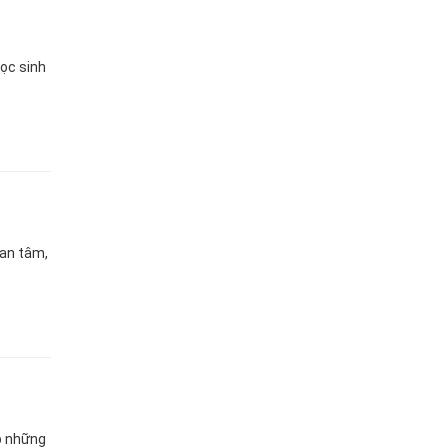
ọc sinh
uan tâm,
p những