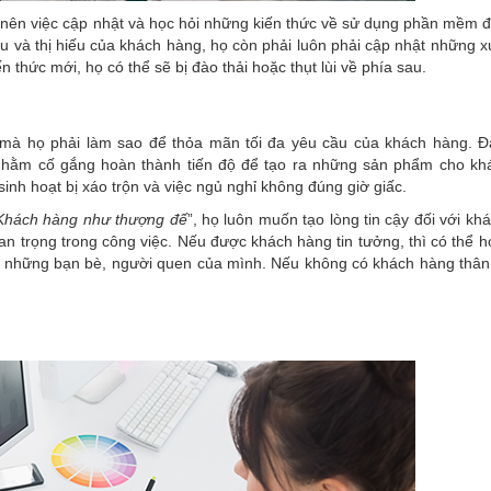
o nên việc cập nhật và học hỏi những kiến thức về sử dụng phần mềm đ
u và thị hiếu của khách hàng, họ còn phải luôn phải cập nhật những 
 thức mới, họ có thể sẽ bị đào thải hoặc thụt lùi về phía sau.
y mà họ phải làm sao để thỏa mãn tối đa yêu cầu của khách hàng. Đ
nhằm cố gắng hoàn thành tiến độ để tạo ra những sản phẩm cho kh
inh hoạt bị xáo trộn và việc ngủ nghỉ không đúng giờ giấc.
Khách hàng như thượng đế
”, họ luôn muốn tạo lòng tin cậy đối với kh
an trọng trong công việc. Nếu được khách hàng tin tưởng, thì có thể họ
ới những bạn bè, người quen của mình. Nếu không có khách hàng thân t