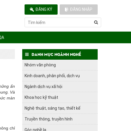
ĐĂNG KÝ
ĐĂNG NHẬP
QA
Danh mục ngành nghề
Nhóm văn phòng
Kinh doanh, phân phối, dịch vụ
những ấn
Ngành dịch vụ xã hội
hung. Và
Khoa học kỹ thuật
bức màn
Nghệ thuật, sáng tạo, thiết kế
Truyền thông, truyền hình
hông chỉ
Góc nghề lạ