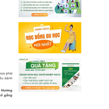
họa phải
iều bệnh
,
Hướng
cố gắng