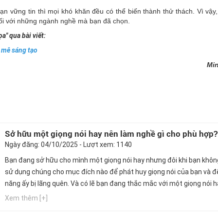
 vững tin thì mọi khó khăn đều có thể biến thành thử thách. Vì vậy,
ối với những ngành nghề mà bạn đã chọn.
a" qua bài viết:
 mê sáng tạo
Mi
Sở hữu một giọng nói hay nên làm nghề gì cho phù hợp?
Ngày đăng: 04/10/2025 - Lượt xem: 1140
Bạn đang sở hữu cho mình một giọng nói hay nhưng đôi khi bạn khôn
sử dụng chúng cho mục đích nào để phát huy giọng nói của bạn và đ
năng ấy bị lãng quên. Và có lẽ bạn đang thắc mắc với một giọng nói 
làm ngành nghề nào phù hợp nhất. Ngay bây giờ, hãy cùng Hướng ng
Xem thêm [+]
GPO cập nhật thông tin này nhé!