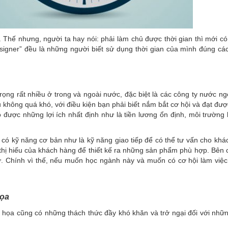
Thế nhưng, người ta hay nói: phải làm chủ được thời gian thì mới có
esigner” đều là những người biết sử dụng thời gian của mình đúng cá
rọng rất nhiều ở trong và ngoài nước, đặc biệt là các công ty nước ng
u không quá khó, với điều kiện bạn phải biết nắm bắt cơ hội và đạt đư
 được những lợi ích nhất định như là tiền lương ổn định, môi trường 
i có kỹ năng cơ bản như là kỹ năng giao tiếp để có thể tư vấn cho khá
 thị hiếu của khách hàng để thiết kế ra những sản phẩm phù hợp. Bên 
. Chính vì thế, nếu muốn học ngành này và muốn có cơ hội làm việ
họa
 họa cũng có những thách thức đầy khó khăn và trở ngại đối với nhữ