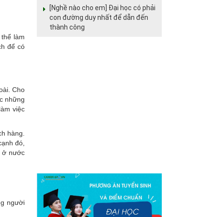
[Nghề nào cho em] Đại học có phải
con đường duy nhất để dẫn đến
thành công
 thể làm
ch để có
oài. Cho
ợc những
làm việc
ch hàng.
cạnh đó,
c ở nước
ng người