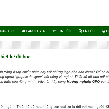
GÀNH GÌ?
LÀM Ở ĐÂU?
TIN TỨC
TÀI LIỆU
F
hiết kế đồ họa
nh tráng ở rạp chiếu phim hay với những logo độc đáo chưa? Để có 
g người “graphic designer” nói riêng và ngành Thiết kế đồ họa nói c
ch thức của riêng mình. Vậy nên hãy cùng
Hướng nghiệp GPO
vén 
iới, ngành Thiết kế đồ họa không còn quá xa lạ đối với mọi người. K