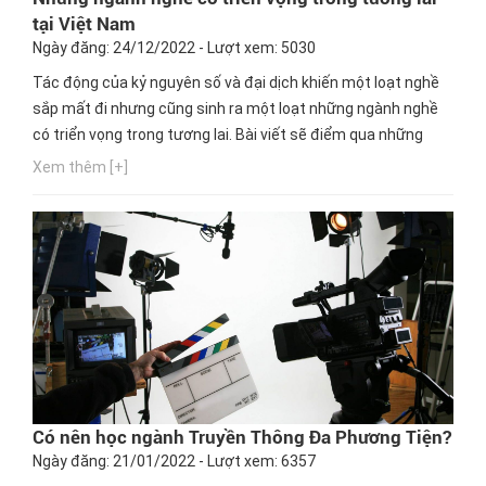
tại Việt Nam
Ngày đăng: 24/12/2022 - Lượt xem: 5030
Tác động của kỷ nguyên số và đại dịch khiến một loạt nghề
sắp mất đi nhưng cũng sinh ra một loạt những ngành nghề
có triển vọng trong tương lai. Bài viết sẽ điểm qua những
khối ngành được xem là “miền đất hứa” với đa dạng việc làm
Xem thêm [+]
cùng mức lương khủng? Tìm hiểu ngay!
Có nên học ngành Truyền Thông Đa Phương Tiện?
Ngày đăng: 21/01/2022 - Lượt xem: 6357