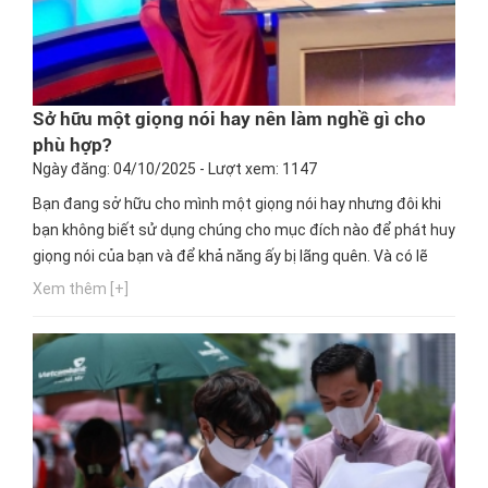
Sở hữu một giọng nói hay nên làm nghề gì cho
phù hợp?
Ngày đăng: 04/10/2025 - Lượt xem: 1147
Bạn đang sở hữu cho mình một giọng nói hay nhưng đôi khi
bạn không biết sử dụng chúng cho mục đích nào để phát huy
giọng nói của bạn và để khả năng ấy bị lãng quên. Và có lẽ
bạn đang thắc mắc với một giọng nói hay nên làm ngành
Xem thêm [+]
nghề nào phù hợp nhất. Ngay bây giờ, hãy cùng Hướng
nghiệp GPO cập nhật thông tin này nhé!