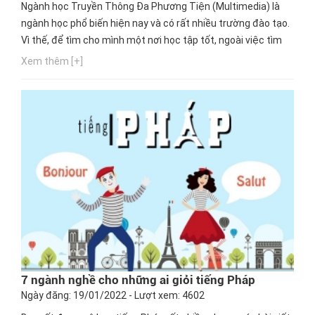
Ngành học Truyền Thông Đa Phương Tiện (Multimedia) là
ngành học phổ biến hiện nay và có rất nhiều trường đào tạo.
Vì thế, để tìm cho mình một nơi học tập tốt, ngoài việc tìm
hiểu thông tin, bạn nên chú ý đến cơ hội thực hành, cơ hội
Xem thêm [+]
nghề nghiệp của trường mà bạn chọn theo học. Ngay bây
giờ, hãy cùng Hướng nghiệp GPO cập nhật thông tin này...
7 ngành nghề cho những ai giỏi tiếng Pháp
Ngày đăng: 19/01/2022 - Lượt xem: 4602