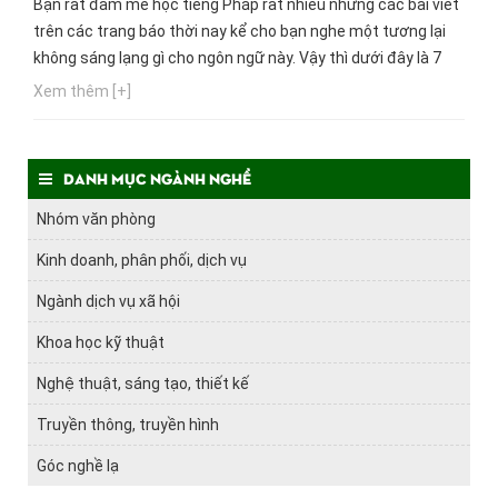
Bạn rất đam mê học tiếng Pháp rất nhiều nhưng các bài viết
trên các trang báo thời nay kể cho bạn nghe một tương lại
không sáng lạng gì cho ngôn ngữ này. Vậy thì dưới đây là 7
nghề cho những ai không dám theo đuổi con đường Pháp
Xem thêm [+]
văn vì sợ thất nghiệp.
Danh mục ngành nghề
Nhóm văn phòng
Kinh doanh, phân phối, dịch vụ
Ngành dịch vụ xã hội
Khoa học kỹ thuật
Nghệ thuật, sáng tạo, thiết kế
Truyền thông, truyền hình
Góc nghề lạ