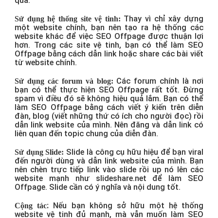
quả:
Thay vì chỉ xây dựng
Sử dụng hệ thống site vệ tinh:
một website chính, bạn nên tạo ra hệ thống các
website khác để việc SEO Offpage được thuận lợi
hơn. Trong các site vệ tinh, bạn có thể làm SEO
Offpage bằng cách dẫn link hoặc share các bài viết
từ website chính.
Các forum chính là nơi
Sử dụng các forum và blog:
bạn có thể thực hiện SEO Offpage rất tốt. Đừng
spam vì điều đó sẽ không hiệu quả lắm. Bạn có thể
làm SEO Offpage bằng cách viết ý kiến trên diễn
đàn, blog (viết những thứ có ích cho người đọc) rồi
dẫn link website của mình. Nên đăng và dẫn link có
liên quan đến topic chung của diễn đàn.
Slide là công cụ hữu hiệu để bạn viral
Sử dụng Slide:
đến người dùng và dẫn link website của mình. Bạn
nên chèn trực tiếp link vào slide rồi up nó lên các
website mạnh như slideshare.net để làm SEO
Offpage. Slide cần có ý nghĩa và nội dung tốt.
:
Nếu bạn không sở hữu một hệ thống
Cộng tác
website vệ tinh đủ mạnh, mà vẫn muốn làm SEO