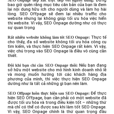
Đừng
SEO Onpage tiếp xúc trực tiếp với người dùng:
bao giờ quên rằng mục tiêu căn bản của bạn là đem
lại nội dung hữu ích cho người dùng và làm họ hài
lòng. SEO Offpage sẽ đem lại nhiều traffic cho
website nhưng lại không giúp tối ưu hóa việc hiển
thị website. Vì vậy, SEO Onpage dường như có thực
sự quan trọng
Thực tế
Rất nhiều website không làm tốt SEO Onpage:
cho thấy, đa số website không tối ưu hóa công cụ
tìm kiếm, và thực hiện SEO Onpage rất kém. Vì vậy,
việc chú trọng vào SEO Onpage là điều vô cùng cần
thiết.
Nếu bạn đang
Đôi khi bạn chỉ cần SEO Onpage thôi:
sở hữu một website cho mô hình kinh doanh nhỏ lẽ
và mong muốn hướng tới các khách hàng địa
phương của mình, thì việc thực hiện SEO Onpage
dường như là tất cả những gì bạn nên làm.
Để thực
SEO Offpage luôn thực hiện sau SEO Onpage:
hiện SEO Offpage, bạn cần phải có một website đã
được tối ưu hóa và trong điều kiện tốt – những thứ
mà chỉ có thể có được sau khi làm tốt SEO Onpage.
Vì vậy, SEO Onpage chính là thứ quan trọng đầu