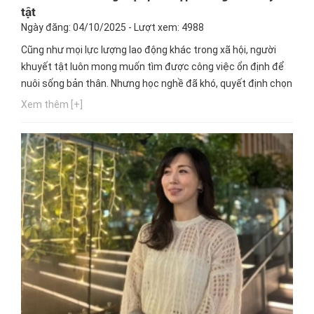
tật
Ngày đăng: 04/10/2025 - Lượt xem: 4988
Cũng như mọi lực lượng lao động khác trong xã hội, người
khuyết tật luôn mong muốn tìm được công việc ổn định để
nuôi sống bản thân. Nhưng học nghề đã khó, quyết định chọn
một nghề thích hợp cho mình lại càng khó hơn. Ngay bây giờ,
Xem thêm [+]
hãy cùng Hướng nghiệp GPO cập nhật thông tin này nhé!