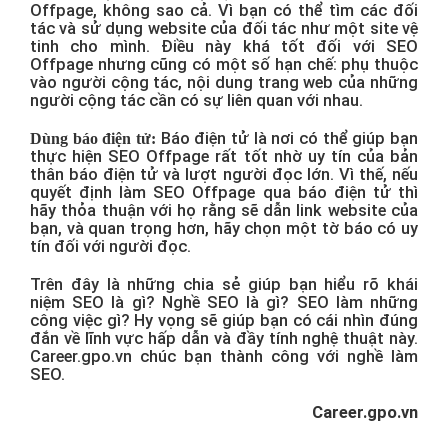
Offpage, không sao cả. Vì bạn có thể tìm các đối
tác và sử dụng website của đối tác như một site vệ
tinh cho mình. Điều này khá tốt đối với SEO
Offpage nhưng cũng có một số hạn chế: phụ thuộc
vào người cộng tác, nội dung trang web của những
người cộng tác cần có sự liên quan với nhau.
Báo điện tử là nơi có thể giúp bạn
Dùng báo điện tử:
thực hiện SEO Offpage rất tốt nhờ uy tín của bản
thân báo điện tử và lượt người đọc lớn. Vì thế, nếu
quyết định làm SEO Offpage qua báo điện tử thì
hãy thỏa thuận với họ rằng sẽ dẫn link website của
bạn, và quan trọng hơn, hãy chọn một tờ báo có uy
tín đối với người đọc.
Trên đây là những chia sẻ giúp bạn hiểu rõ khái
niệm SEO là gì? Nghề SEO là gì? SEO làm những
công việc gì? Hy vọng sẽ giúp bạn có cái nhìn đúng
đắn về lĩnh vực hấp dẫn và đầy tính nghệ thuật này.
Career.gpo.vn chúc bạn thành công với nghề làm
SEO.
Career.gpo.vn