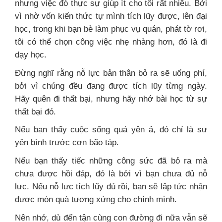
nhưng việc đó thực sự giúp ít cho tôi rất nhiều. Bởi
vì nhờ vốn kiến thức tự mình tích lũy được, lên đại
học, trong khi bạn bè làm phục vụ quán, phát tờ rơi,
tôi có thể chọn công việc nhẹ nhàng hơn, đó là đi
dạy học.
Đừng nghĩ rằng nỗ lực bản thân bỏ ra sẽ uổng phí,
bởi vì chúng đều đang được tích lũy từng ngày.
Hãy quên đi thất bại, nhưng hãy nhớ bài học từ sự
thất bại đó.
Nếu bạn thấy cuộc sống quá yên ả, đó chỉ là sự
yên bình trước cơn bão táp.
Nếu bạn thấy tiếc những công sức đã bỏ ra mà
chưa được hồi đáp, đó là bởi vì bạn chưa đủ nỗ
lực. Nếu nỗ lực tích lũy đủ rồi, bạn sẽ lập tức nhận
được món quà tương xứng cho chính mình.
Nên nhớ, dù đến tận cùng con đường đi nữa vẫn sẽ