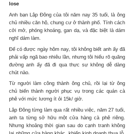
lose
Anh bạn Lập Đông của tôi năm nay 35 tuổi, là ông
chủ nhiều căn hộ, chung cư ở thành phố. Tính cách
cởi mở, phóng khoáng, gan dạ, và đặc biệt là dám
nghĩ dám làm.
Để có được ngày hôm nay, tôi không biết anh ấy đã
phải vấp ngã bao nhiêu lần, nhưng tôi hiểu rõ quãng
đường anh ấy đã đi qua thực sự không dễ dàng
chút nào.
Từ người làm công thành ông chủ, rồi lại từ ông
chủ biến thành người phục vụ trong các quán cà
phê với mức lương ít ỏi 15k/ giờ.
Lập Đông từng làm qua rất nhiều việc, năm 27 tuổi,
anh ta từng sở hữu một cửa hàng cà phê riêng.
Nhưng khoảng thời gian sau do cạnh tranh không
lại những cửa hàng khác, khiến kinh doanh thua lỗ,