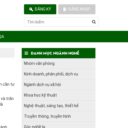
ĐĂNG KÝ
ĐĂNG NHẬP
QA
Danh mục ngành nghề
Nhóm văn phòng
Kinh doanh, phân phối, dịch vụ
n cần tư
Ngành dịch vụ xã hội
Khoa học kỹ thuật
 và trăn
là
Nghệ thuật, sáng tạo, thiết kế
Truyền thông, truyền hình
Góc nghề lạ
gành