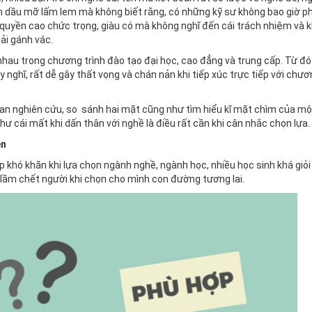
h dầu mỡ lấm lem mà không biết rằng, có những kỹ sư không bao giờ p
à quyền cao chức trọng, giàu có mà không nghĩ đến cái trách nhiệm và k
ải gánh vác.
nhau trong chương trình đào tạo đại học, cao đẳng và trung cấp. Từ đó
 nghĩ, rất dễ gây thất vọng và chán nản khi tiếp xúc trực tiếp với chươ
gian nghiên cứu, so sánh hai mặt cũng như tìm hiểu kĩ mặt chìm của mộ
ư cái mất khi dấn thân với nghề là điều rất cần khi cân nhắc chọn lựa.
ên
 khó khăn khi lựa chọn ngành nghề, ngành học, nhiều học sinh khá giỏi
 lầm chết người khi chọn cho mình con đường tương lai.