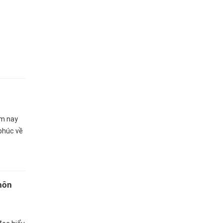
ôm nay
phúc về
môn