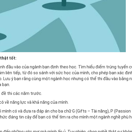
thật tốt:
sinh đầu vào của ngành bạn định theo học. Tìm hiểu điểm trúng tuyển 
 liên tiếp, từ đó so sánh với sức học của mình, cho phép bạn xác địn
. Lưu ý bạn rằng cùng một ngành học nhưng có thể thi đầu vào bằng n
a bạn.
 đề thi các năm trước.
cô về năng lực và khả năng của mình.
gì mình có và đưa ra đáp án cho ba chữ G (Gifts – Tài năng), P (Passio
g thức đáng tin cậy để bạn có thể tìm ra cho mình một ngành nghề phù 
gần đến những ước mơ mà mình ấp ủ. Tuy nhiên, chọn nghề thật sự khô