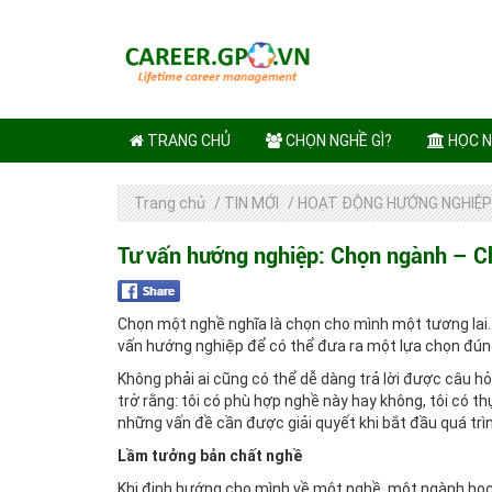
TRANG CHỦ
CHỌN NGHỀ GÌ?
HỌC N
Trang chủ
/
TIN MỚI
/
HOẠT ĐỘNG HƯỚNG NGHIỆP
Tư vấn hướng nghiệp: Chọn ngành – C
Chọn một nghề nghĩa là chọn cho mình một tương lai.
vấn hướng nghiệp để có thể đưa ra một lựa chọn đú
Không phải ai cũng có thể dễ dàng trả lời được câu 
trở rằng: tôi có phù hợp nghề này hay không, tôi có t
những vấn đề cần được giải quyết khi bắt đầu quá tr
Lầm tưởng bản chất nghề
Khi định hướng cho mình về một nghề, một ngành học,