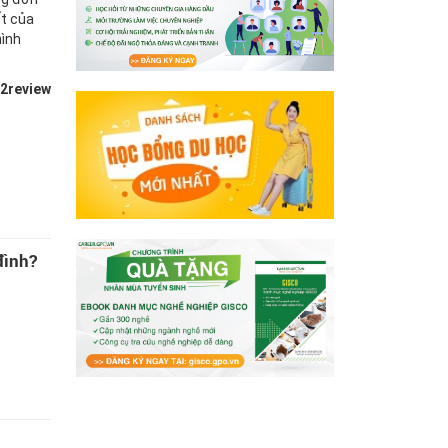
ết của
mình
u2review
đình?