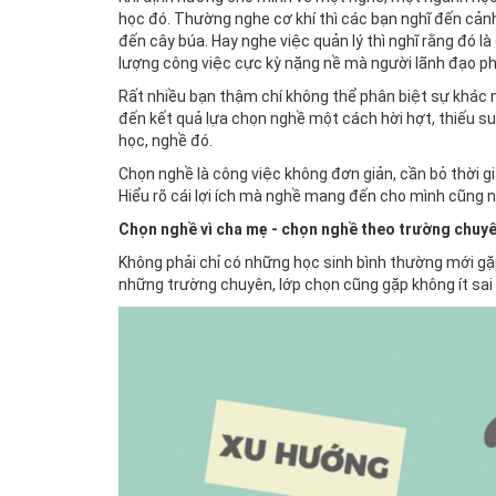
học đó. Thường nghe cơ khí thì các bạn nghĩ đến cản
đến cây búa. Hay nghe việc quản lý thì nghĩ rằng đó l
lượng công việc cực kỳ nặng nề mà người lãnh đạo ph
Rất nhiều bạn thậm chí không thể phân biệt sự khác 
đến kết quả lựa chọn nghề một cách hời hợt, thiếu suy
học, nghề đó.
Chọn nghề là công việc không đơn giản, cần bỏ thời 
Hiểu rõ cái lợi ích mà nghề mang đến cho mình cũng nh
Chọn nghề vì cha mẹ - chọn nghề theo trường chuy
Không phải chỉ có những học sinh bình thường mới gặp
những trường chuyên, lớp chọn cũng gặp không ít sai