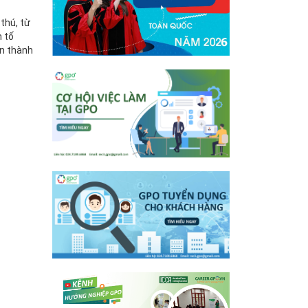
thú, từ
n tố
àn thành
.