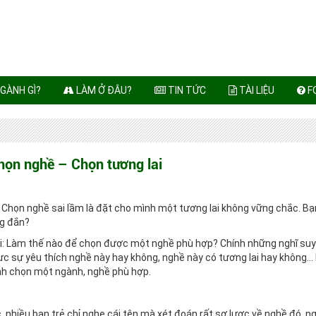
GÀNH GÌ?
LÀM Ở ĐÂU?
TIN TỨC
TÀI LIỆU
F
họn nghề – Chọn tương lai
 Chọn nghề sai lầm là đặt cho mình một tương lai không vững chắc. Bạ
ng đắn?
hỏi: Làm thế nào để chọn được một nghề phù hợp? Chính những nghĩ suy
hực sự yêu thích nghề này hay không, nghề này có tương lai hay không… 
ình chọn một ngành, nghề phù hợp.
 nhiều bạn trẻ chỉ nghe cái tên mà xét đoán rất sơ lược về nghề đó, n