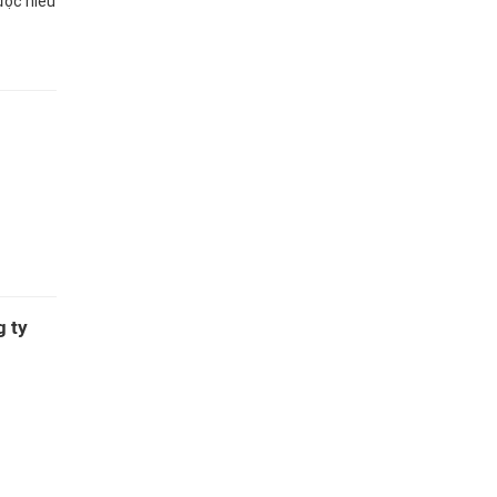
đọc hiểu
g ty