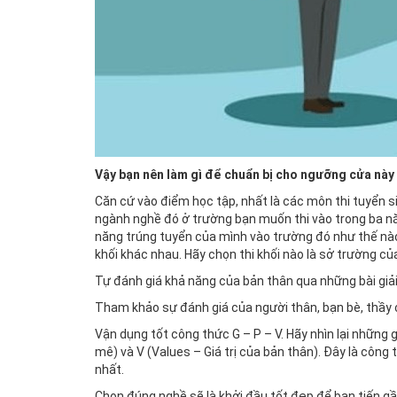
Vậy bạn nên làm gì để chuẩn bị cho ngưỡng cửa này 
Căn cứ vào điểm học tập, nhất là các môn thi tuyển 
ngành nghề đó ở trường bạn muốn thi vào trong ba năm
năng trúng tuyển của mình vào trường đó như thế nào
khối khác nhau. Hãy chọn thi khối nào là sở trường củ
Tự đánh giá khả năng của bản thân qua những bài giải
Tham khảo sự đánh giá của người thân, bạn bè, thầy 
Vận dụng tốt công thức G – P – V. Hãy nhìn lại những 
mê) và V (Values – Giá trị của bản thân). Đây là côn
nhất.
Chọn đúng nghề sẽ là khởi đầu tốt đẹp để bạn tiến 