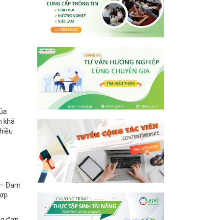
của
h khả
hiều
n – Đam
hợp
ng đơn