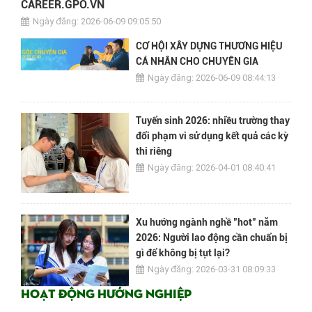
CAREER.GPO.VN
Ngày đăng: 2026-06-09 09:05:50
CƠ HỘI XÂY DỰNG THƯƠNG HIỆU
CÁ NHÂN CHO CHUYÊN GIA
Ngày đăng: 2026-06-09 08:44:13
Tuyển sinh 2026: nhiều trường thay
đổi phạm vi sử dụng kết quả các kỳ
thi riêng
Ngày đăng: 2026-04-01 08:40:41
Xu hướng ngành nghề "hot" năm
2026: Người lao động cần chuẩn bị
gì để không bị tụt lại?
Ngày đăng: 2026-03-31 08:09:33
HOẠT ĐỘNG HƯỚNG NGHIỆP