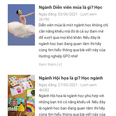
Ngành Diễn viên múa là gì? Học
ngành Diễn viên múa ra trường
Ngày đăng: 03/06/2021 - Lượt xem:
làm gì?
26190
Diễn viên múa là một ngành học không chỉ
cần năng khiếu mà đó là cả sự đam mê
để vượt qua mọi khó khăn. Nếu đây là
ngành học bạn đang quan tâm thì hãy
cùng tìm hiểu thông qua bài viết này của
Hướng nghiệp GPO nhé!
Xem thêm [+]
Ngành Hội họa là gì? Học ngành
Hội họa ra trường làm gì?
Ngày đăng: 27/05/2021 - Lượt xem:
46582
Ngành Hội họa là ngành học phù hợp với
những bạn trẻ có năng khiếu vẽ. Nếu đây
là ngành học bạn đang quan tâm thì hãy
cùng tìm hiểu thông qua bài viết này của