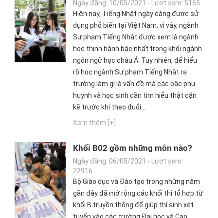
Học ngành Sư phạm Tiếng Nhật ra
Ngày đăng: 10/05/2021 - Lượt xem: 5165
trường làm gì?
Hiện nay, Tiếng Nhật ngày càng được sử
dụng phổ biến tại Việt Nam, vì vậy, ngành
Sư phạm Tiếng Nhật được xem là ngành
học thịnh hành bậc nhất trong khối ngành
ngôn ngữ học châu Á. Tuy nhiên, để hiểu
rõ học ngành Sư phạm Tiếng Nhật ra
trường làm gì là vấn đề mà các bậc phụ
huynh và học sinh cần tìm hiểu thật cặn
kẽ trước khi theo đuổi...
Xem thêm [+]
Khối B02 gồm những môn nào?
Khối B02 gồm những ngành nào?
Ngày đăng: 06/05/2021 - Lượt xem:
22916
Bộ Giáo dục và Đào tạo trong những năm
gần đây đã mở rộng các khối thi tổ hợp từ
khối B truyền thống để giúp thí sinh xét
tuyển vào các trường Đại học và Cao