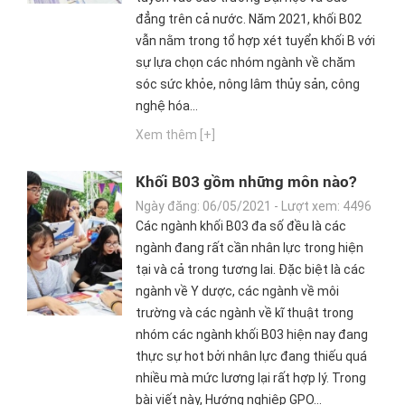
đẳng trên cả nước. Năm 2021, khối B02
vẫn nằm trong tổ hợp xét tuyển khối B với
sự lựa chọn các nhóm ngành về chăm
sóc sức khỏe, nông lâm thủy sản, công
nghệ hóa...
Xem thêm [+]
Khối B03 gồm những môn nào?
Khối B03 gồm những ngành nào?
Ngày đăng: 06/05/2021 - Lượt xem: 4496
Các ngành khối B03 đa số đều là các
ngành đang rất cần nhân lực trong hiện
tại và cả trong tương lai. Đặc biệt là các
ngành về Y dược, các ngành về môi
trường và các ngành về kĩ thuật trong
nhóm các ngành khối B03 hiện nay đang
thực sự hot bởi nhân lực đang thiếu quá
nhiều mà mức lương lại rất hợp lý. Trong
bài viết này, Hướng nghiệp GPO...