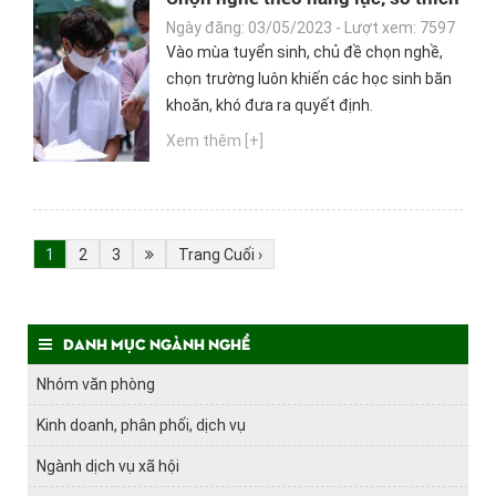
hay ý cha mẹ?
Ngày đăng: 03/05/2023 - Lượt xem: 7597
Vào mùa tuyển sinh, chủ đề chọn nghề,
chọn trường luôn khiến các học sinh băn
khoăn, khó đưa ra quyết định.
Xem thêm [+]
1
2
3
Trang Cuối ›
Danh mục ngành nghề
Nhóm văn phòng
Kinh doanh, phân phối, dịch vụ
Ngành dịch vụ xã hội