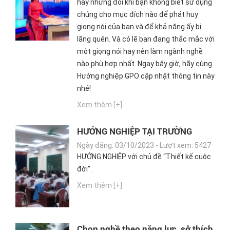
hay nhưng đôi khi bạn không biết sử dụng
chúng cho mục đích nào để phát huy
giọng nói của bạn và để khả năng ấy bị
lãng quên. Và có lẽ bạn đang thắc mắc với
một giọng nói hay nên làm ngành nghề
nào phù hợp nhất. Ngay bây giờ, hãy cùng
Hướng nghiệp GPO cập nhật thông tin này
nhé!
Xem thêm [+]
HƯỚNG NGHIỆP TẠI TRƯỜNG
THPT VÂN NỘI, ĐÔNG ANH, HÀ
Ngày đăng: 03/10/2023 - Lượt xem: 5427
NỘI
HƯỚNG NGHIỆP với chủ đề “Thiết kế cuộc
đời”.
Xem thêm [+]
Chọn nghề theo năng lực, sở thích