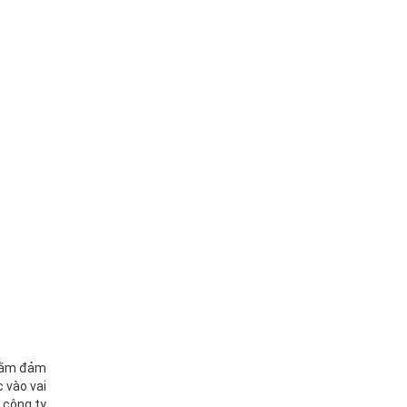
nhằm đảm
 vào vai
 công ty