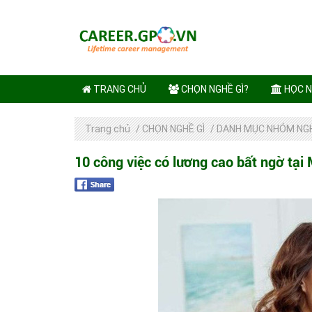
TRANG CHỦ
CHỌN NGHỀ GÌ?
HỌC N
Trang chủ
/
CHỌN NGHỀ GÌ
/
DANH MỤC NHÓM NG
10 công việc có lương cao bất ngờ tại