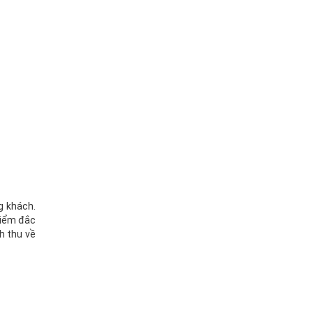
g khách.
điểm đắc
h thu về