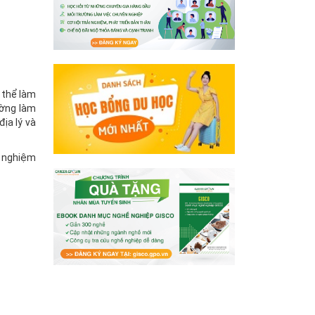
 thể làm
ường làm
ịa lý và
h nghiệm