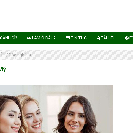
GÀNH GÌ?
LÀM Ở ĐÂU?
TIN TỨC
TÀI LIỆU
F
HỀ
/
Góc nghề lạ
 Mỹ