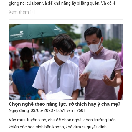
giọng nói của bạn và để khả năng ấy bị lãng quên. Và có lẽ
bạn đang thắc mắc với một giọng nói hay nên làm ngành
Xem thêm [+]
nghề nào phù hợp nhất. Ngay bây giờ, hãy cùng Hướng
nghiệp GPO cập nhật thông tin này nhé!
Chọn nghề theo năng lực, sở thích hay ý cha mẹ?
Ngày đăng: 03/05/2023 - Lượt xem: 7601
Vào mùa tuyển sinh, chủ đề chọn nghề, chọn trường luôn
khiến các học sinh băn khoăn, khó đưa ra quyết định.