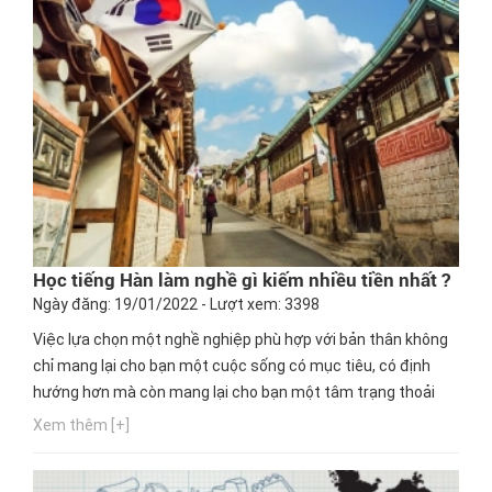
Học tiếng Hàn làm nghề gì kiếm nhiều tiền nhất ?
Ngày đăng: 19/01/2022 - Lượt xem: 3398
Việc lựa chọn một nghề nghiệp phù hợp với bản thân không
chỉ mang lại cho bạn một cuộc sống có mục tiêu, có định
hướng hơn mà còn mang lại cho bạn một tâm trạng thoải
mái, vui tươi khi làm bất kì công việc nào trong lĩnh vực mà
Xem thêm [+]
bản thân mình đam mê, yêu thích. Chính vì lý do đó mà bài
viết này sẽ giúp bạn có cái nhìn khách quan hơn, liệu nghề...