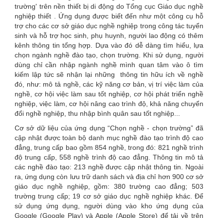
trường' trên nền thiết bị di động do Tổng cục Giáo dục nghề
nghiệp thiết .
Ứng dụng được biết đến như một công cụ hỗ
trợ cho các cơ sở giáo dục nghề nghiệp trong công tác tuyển
sinh và hỗ trợ học sinh, phụ huynh, người lao động có thêm
kênh thông tin tổng hợp. Dựa vào đó dễ dàng tìm hiểu, lựa
chọn ngành nghề đào tạo, chọn trường. Khi sử dụng, người
dùng chỉ cần nhập ngành nghề mình quan tâm vào ô tìm
kiếm lập tức sẽ nhận lại những thông tin hữu ích về nghề
đó, như: mô tả nghề, các kỹ năng cơ bản, vị trí việc làm của
nghề, cơ hội việc làm sau tốt nghiệp, cơ hội phát triển nghề
nghiệp, việc làm, cơ hội nâng cao trình độ, khả năng chuyển
đổi nghề nghiệp, thu nhập bình quân sau tốt nghiệp...
Cơ sở dữ liệu của ứng dụng “Chọn nghề - chọn trường” đã
cập nhật được toàn bộ danh mục nghề đào tạo trình độ cao
đẳng, trung cấp bao gồm 854 nghề, trong đó: 821 nghề trình
độ trung cấp, 558 nghề trình độ cao đẳng. Thông tin mô tả
các nghề đào tạo: 213 nghề được cập nhật thông tin. Ngoài
ra, ứng dụng còn lưu trữ danh sách và địa chỉ hơn 900 cơ sở
giáo dục nghề nghiệp, gồm: 380 trường cao đẳng; 503
trường trung cấp; 19 cơ sở giáo dục nghề nghiệp khác. Để
sử dụng ứng dụng, người dùng vào kho ứng dụng của
Google (Google Play) và Apple (Apple Store) để tải về trên