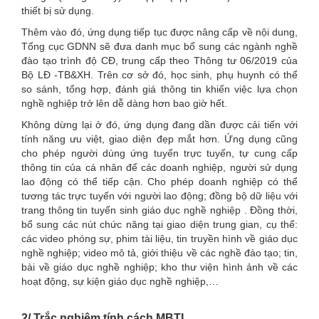
thiết bị sử dụng.
Thêm vào đó,
ứng dụng tiếp tục được nâng cấp về nội dung,
Tổng cục GDNN sẽ đưa danh mục bổ sung các ngành nghề
đào tạo trình độ CĐ, trung cấp theo Thông tư 06/2019 của
Bộ LĐ -TB&XH. Trên cơ sở đó, học sinh, phụ huynh có thể
so sánh, tổng hợp, đánh giá thông tin khiến việc lựa chọn
nghề nghiệp trở lên dễ dàng hơn bao giờ hết.
Không dừng lại ở đó, ứng dụng đang dần được cải tiến với
tính năng ưu việt, giao diện đẹp mắt hơn. Ứng dụng cũng
cho phép người dùng ứng tuyển trực tuyến, tự cung cấp
thông tin của cá nhân để các doanh nghiệp, người sử dụng
lao động có thể tiếp cận. Cho phép doanh nghiệp có thể
tương tác trực tuyến với người lao động; đồng bộ dữ liệu với
trang thông tin tuyển sinh giáo dục nghề nghiệp . Đồng thời,
bổ sung các nút chức năng tại giao diện trung gian, cụ thể:
các video phóng sự, phim tài liệu, tin truyền hình về giáo dục
nghề nghiệp; video mô tả, giới thiệu về các nghề đào tạo; tin,
bài về giáo dục nghề nghiệp; kho thư viện hình ảnh về các
hoạt động, sự kiện giáo dục nghề nghiệp,…
2/ Trắc nghiệm tính cách MBTI