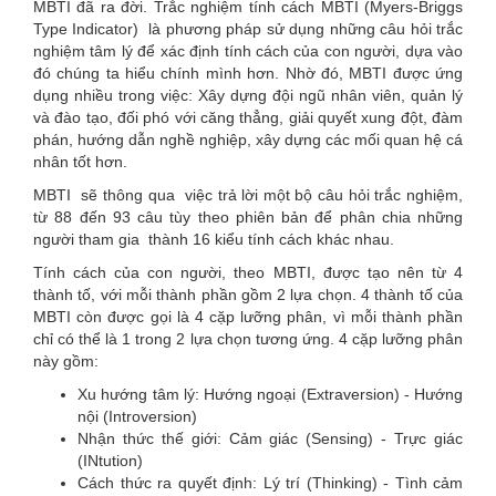
MBTI đã ra đời.
Trắc nghiệm tính cách MBTI (Myers-Briggs
Type Indicator)
là phương pháp sử dụng những câu hỏi trắc
nghiệm tâm lý để xác định tính cách của con người, dựa vào
đó chúng ta hiểu chính mình hơn. Nhờ đó, MBTI được ứng
dụng nhiều trong việc: Xây dựng đội ngũ nhân viên, quản lý
và đào tạo, đối phó với căng thẳng, giải quyết xung đột, đàm
phán, hướng dẫn nghề nghiệp, xây dựng các mối quan hệ cá
nhân tốt hơn.
MBTI
sẽ thông qua việc trả lời một bộ câu hỏi trắc nghiệm,
từ 88 đến 93 câu tùy theo phiên bản để phân chia những
người tham gia thành 16 kiểu tính cách khác nhau.
Tính cách của con người, theo MBTI, được tạo nên từ 4
thành tố, với mỗi thành phần gồm 2 lựa chọn. 4 thành tố của
MBTI còn được gọi là 4 cặp lưỡng phân, vì mỗi thành phần
chỉ có thể là 1 trong 2 lựa chọn tương ứng. 4 cặp lưỡng phân
này gồm:
Xu hướng tâm lý: Hướng ngoại (Extraversion) - Hướng
nội (Introversion)
Nhận thức thế giới: Cảm giác (Sensing) - Trực giác
(INtution)
Cách thức ra quyết định: Lý trí (Thinking) - Tình cảm