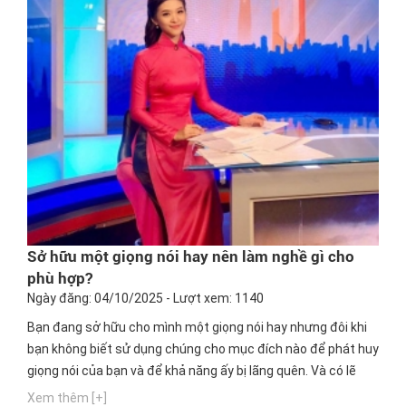
Sở hữu một giọng nói hay nên làm nghề gì cho
phù hợp?
Ngày đăng: 04/10/2025 - Lượt xem: 1140
Bạn đang sở hữu cho mình một giọng nói hay nhưng đôi khi
bạn không biết sử dụng chúng cho mục đích nào để phát huy
giọng nói của bạn và để khả năng ấy bị lãng quên. Và có lẽ
bạn đang thắc mắc với một giọng nói hay nên làm ngành
Xem thêm [+]