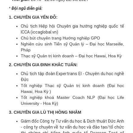
*
Đội ngũ diễn giả:
1. CHUYÊN GIA YẾN ĐỖ:
Chủ tịch Hiệp hội Chuyên gia hướng nghiệp quốc tế
ICCA (iccaglobal.vn)
Chủ bút chuyên trang Hướng nghiệp GPO
Nghiên cứu sinh Tiến sỹ Quản lý – Đại học Marseille,
Pháp
Thạc sỹ Quản trị kinh doanh – Đại học Hawai, Hoa Kỳ
2. CHUYÊN GIA ĐINH KHẮC TUẤN:
Chủ tịch tập đoàn Expertrans EI - Chuyên du học nghề
Đức
Tốt nghiệp Thạc sỹ Quản trị kinh doanh (Đại học
Hawai, Hoa Kỳ )
Tốt nghiệp khoá Master Coach NLP (Đại học Life
University - Hoa Kỳ)
3. CHUYÊN GIA LÙ THỊ HỒNG NHÂM
Giám đốc Công ty Tư vấn du học & Dịch thuật Đức Anh
- công ty chuyên về tư vấn du học và đào tạo/tổ chức
thi chứng chỉ tiếng Anh quốc tế Pearson Test of