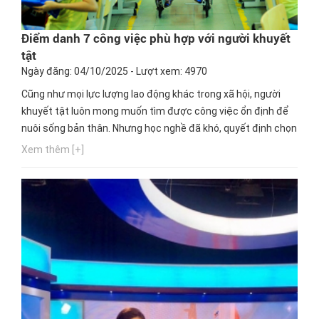
Điểm danh 7 công việc phù hợp với người khuyết
tật
Ngày đăng: 04/10/2025 - Lượt xem: 4970
Cũng như mọi lực lượng lao động khác trong xã hội, người
khuyết tật luôn mong muốn tìm được công việc ổn định để
nuôi sống bản thân. Nhưng học nghề đã khó, quyết định chọn
một nghề thích hợp cho mình lại càng khó hơn. Ngay bây giờ,
Xem thêm [+]
hãy cùng Hướng nghiệp GPO cập nhật thông tin này nhé!