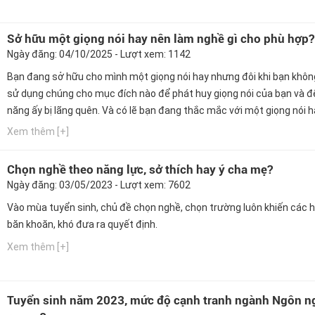
Sở hữu một giọng nói hay nên làm nghề gì cho phù hợp?
Ngày đăng: 04/10/2025 - Lượt xem: 1142
Bạn đang sở hữu cho mình một giọng nói hay nhưng đôi khi bạn khôn
sử dụng chúng cho mục đích nào để phát huy giọng nói của bạn và đ
năng ấy bị lãng quên. Và có lẽ bạn đang thắc mắc với một giọng nói 
làm ngành nghề nào phù hợp nhất. Ngay bây giờ, hãy cùng Hướng ng
Xem thêm [+]
GPO cập nhật thông tin này nhé!
Chọn nghề theo năng lực, sở thích hay ý cha mẹ?
Ngày đăng: 03/05/2023 - Lượt xem: 7602
Vào mùa tuyển sinh, chủ đề chọn nghề, chọn trường luôn khiến các h
băn khoăn, khó đưa ra quyết định.
Xem thêm [+]
Tuyển sinh năm 2023, mức độ cạnh tranh ngành Ngôn n