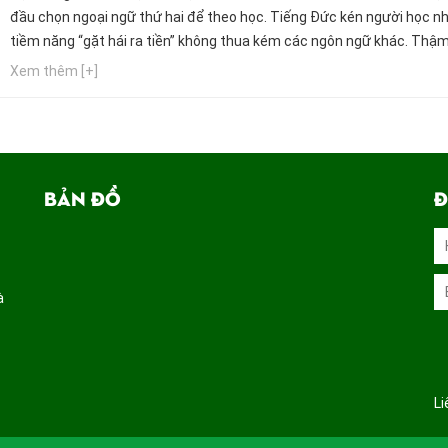
đầu chọn ngoại ngữ thứ hai để theo học. Tiếng Đức kén người học n
tiềm năng “gặt hái ra tiền” không thua kém các ngôn ngữ khác. Thậm
các nhà tuyển dụng sẵn sàng mở hầu bao nhiều hơn, cao hơn đối với
Xem thêm [+]
“những gà cưng” vừa biết tiếng Anh và...
BẢN ĐỒ
Đ
à
Li