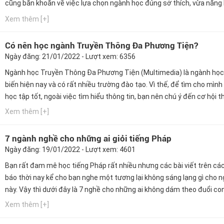
cũng băn khoăn về việc lựa chọn ngành học đúng sở thích, vừa năng 
Xem thêm [+]
Có nên học ngành Truyền Thông Đa Phương Tiện?
Ngày đăng: 21/01/2022 - Lượt xem: 6356
Ngành học Truyền Thông Đa Phương Tiện (Multimedia) là ngành học
biến hiện nay và có rất nhiều trường đào tạo. Vì thế, để tìm cho mình
học tập tốt, ngoài việc tìm hiểu thông tin, bạn nên chú ý đến cơ hội 
hành, cơ hội nghề nghiệp của trường mà bạn chọn theo học. Ngay bây
Xem thêm [+]
hãy cùng Hướng nghiệp GPO cập nhật thông tin này...
7 ngành nghề cho những ai giỏi tiếng Pháp
Ngày đăng: 19/01/2022 - Lượt xem: 4601
Bạn rất đam mê học tiếng Pháp rất nhiều nhưng các bài viết trên cá
báo thời nay kể cho bạn nghe một tương lại không sáng lạng gì cho 
này. Vậy thì dưới đây là 7 nghề cho những ai không dám theo đuổi c
Pháp văn vì sợ thất nghiệp.
Xem thêm [+]