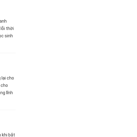
hanh
lỗi thời
ọc sinh
i sở
lại cho
 cho
ng lĩnh
ết này
 khi bắt