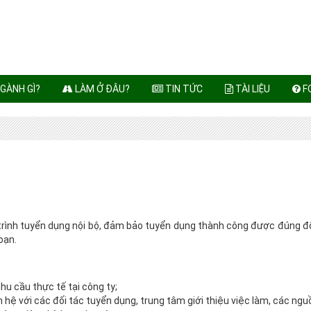
GÀNH GÌ?
LÀM Ở ĐÂU?
TIN TỨC
TÀI LIỆU
F
 trình tuyển dụng nội bộ, đảm bảo tuyển dụng thành công được đúng đ
oạn.
u cầu thực tế tại công ty;
n hệ với các đối tác tuyển dụng, trung tâm giới thiệu việc làm, các ng