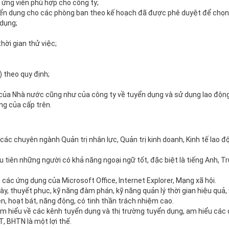
 ứng viên phù hợp cho công ty;
uyển dụng cho các phòng ban theo kế hoạch đã được phê duyệt để chọn
 dụng;
hời gian thử việc;
 theo quy định;
của Nhà nước cũng như của công ty về tuyển dụng và sử dụng lao động
ng của cấp trên.
các chuyên ngành Quản trị nhân lực, Quản trị kinh doanh, Kinh tế lao đ
 tiên những người có khả năng ngoại ngữ tốt, đặc biệt là tiếng Anh, Tr
các ứng dụng của Microsoft Office, Internet Explorer, Mạng xã hội.
bày, thuyết phục, kỹ năng đàm phán, kỹ năng quản lý thời gian hiệu quả, v
ẹn, hoạt bát, năng động, có tinh thần trách nhiệm cao.
Am hiểu về các kênh tuyển dụng và thị trường tuyển dụng, am hiểu các 
, BHTN là một lợi thế.