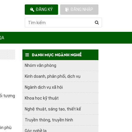
ĐĂNG KÝ
ĐĂNG NHẬP
QA
Danh mục ngành nghề
Nhóm văn phòng
Kinh doanh, phân phối, dịch vụ
Ngành dịch vụ xã hội
ối tượng
Khoa học kỹ thuật
Nghệ thuật, sáng tạo, thiết kế
Truyền thông, truyền hình
uồn phù
Góc nghề lạ