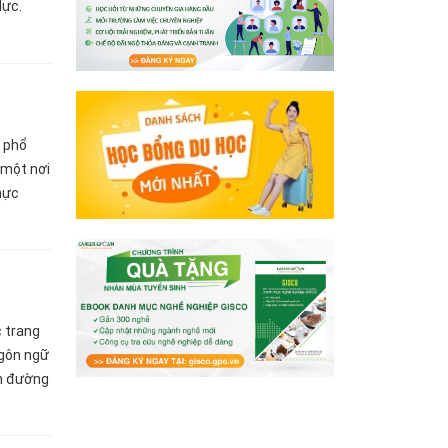
lực.
 phổ
 một nơi
thực
 giờ,
c trang
ngôn ngữ
on đường