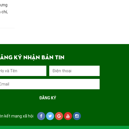
hưng
 chí,
 các
ĂNG KÝ NHẬN BẢN TIN
ên kết mạng xã hội