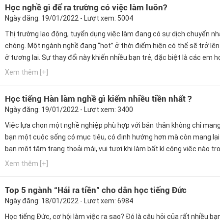
Học nghề gì để ra trường có việc làm luôn?
Ngày đăng: 19/01/2022 - Lượt xem: 5004
Thị trường lao động, tuyển dụng việc làm đang có sự dịch chuyển n
chóng. Một ngành nghề đang “hot” ở thời điểm hiện có thể sẽ trở lên 
ở tương lai. Sự thay đổi này khiến nhiều bạn trẻ, đặc biệt là các em h
THPT “lúng túng” không biết nên lựa chọn ngành học nào phù hợp vớ
Xem thêm [+]
thích, điều kiện kinh tế gia đình và...
Học tiếng Hàn làm nghề gì kiếm nhiều tiền nhất ?
Ngày đăng: 19/01/2022 - Lượt xem: 3400
Việc lựa chọn một nghề nghiệp phù hợp với bản thân không chỉ mang 
bạn một cuộc sống có mục tiêu, có định hướng hơn mà còn mang lại
bạn một tâm trạng thoải mái, vui tươi khi làm bất kì công việc nào tro
vực mà bản thân mình đam mê, yêu thích. Chính vì lý do đó mà bài vi
Xem thêm [+]
sẽ giúp bạn có cái nhìn khách quan hơn, liệu nghề...
Top 5 ngành “Hái ra tiền” cho dân học tiếng Đức
Ngày đăng: 18/01/2022 - Lượt xem: 6984
Học tiếng Đức, cơ hội làm việc ra sao? Đó là câu hỏi của rất nhiều bạn