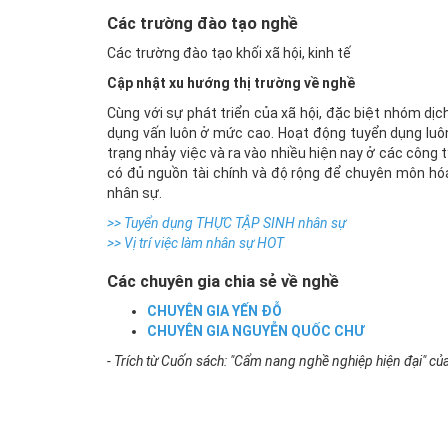
Các trường đào tạo nghề
Các trường đào tạo khối xã hội, kinh tế
Cập nhật xu hướng thị trường về nghề
Cùng với sự phát triển của xã hội, đặc biệt nhóm dịc
dụng vấn luôn ở mức cao. Hoạt động tuyển dụng luôn 
trạng nhảy việc và ra vào nhiều hiện nay ở các công t
có đủ nguồn tài chính và độ rộng để chuyên môn hó
nhân sự.
>> Tuyển dụng THỰC TẬP SINH nhân sự
>> Vị trí việc làm nhân sự HOT
Các chuyên gia chia sẻ về nghề
CHUYÊN GIA YẾN ĐỖ
CHUYÊN GIA
NGUYỄN QUỐC CHƯ
- Trích từ Cuốn sách: "Cẩm nang nghề nghiệp hiện đại" của