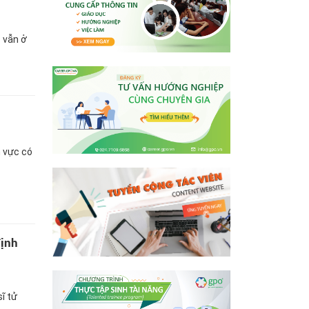
 vẫn ở
h vực có
định
ĩ tử