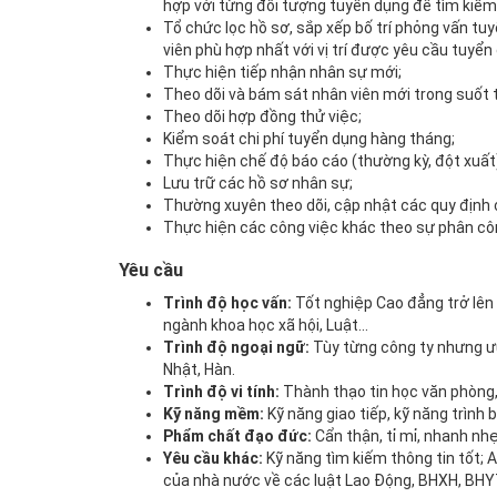
hợp với từng đối tượng tuyển dụng để tìm kiếm
Tổ chức lọc hồ sơ, sắp xếp bố trí phỏng vấn t
viên phù hợp nhất với vị trí được yêu cầu tuyển
Thực hiện tiếp nhận nhân sự mới;
Theo dõi và bám sát nhân viên mới trong suốt t
Theo dõi hợp đồng thử việc;
Kiểm soát chi phí tuyển dụng hàng tháng;
Thực hiện chế độ báo cáo (thường kỳ, đột xuất)
Lưu trữ các hồ sơ nhân sự;
Thường xuyên theo dõi, cập nhật các quy định 
Thực hiện các công việc khác theo sự phân cô
Yêu cầu
Trình độ học vấn:
Tốt nghiệp Cao đẳng trở lên 
ngành khoa học xã hội, Luật...
Trình độ ngoại ngữ:
Tùy từng công ty nhưng ưu
Nhật, Hàn.
Trình độ vi tính:
Thành thạo tin học văn phòng, 
Kỹ năng mềm:
Kỹ năng giao tiếp, kỹ năng trình 
Phẩm chất đạo đức:
Cẩn thận, tỉ mỉ, nhanh nh
Yêu cầu khác:
Kỹ năng tìm kiếm thông tin tốt; 
của nhà nước về các luật Lao Động, BHXH, BHYT