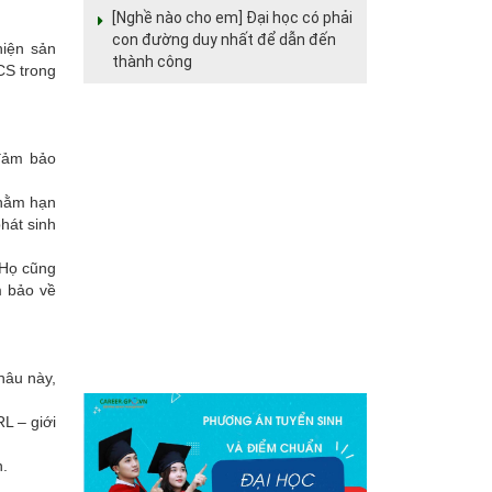
[Nghề nào cho em] Đại học có phải
con đường duy nhất để dẫn đến
hiện sản
thành công
CS trong
 đảm bảo
nhằm hạn
hát sinh
 Họ cũng
m bảo về
hâu này,
L – giới
n.