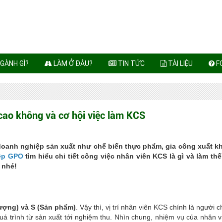
GÀNH GÌ?
LÀM Ở ĐÂU?
TIN TỨC
TÀI LIỆU
F
 cao không và cơ hội việc làm KCS
c doanh nghiệp sản xuất như chế biến thực phẩm, gia công xuất 
ệp GPO
tìm hiểu chi tiết công việc nhân viên KCS là gì và làm th
 nhé!
 lượng) và S (Sản phẩm)
. Vậy thì, vị trí nhân viên KCS chính là người c
uá trình từ sản xuất tới nghiệm thu. Nhìn chung, nhiệm vụ của nhân 