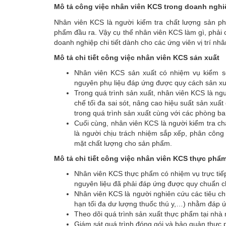
Mô tả công việc nhân viên KCS trong doanh nghi
Nhân viên KCS là người kiểm tra chất lượng sản ph
phẩm đầu ra. Vậy cụ thể nhân viên KCS làm gì, phải 
doanh nghiệp chi tiết dành cho các ứng viên vị trí nh
Mô tả chi tiết công việc nhân viên KCS sản xuất
Nhân viên KCS sản xuất có nhiệm vụ kiểm so
nguyên phụ liệu đáp ứng được quy cách sản x
Trong quá trình sản xuất, nhân viên KCS là ngư
chế tối đa sai sót, nâng cao hiệu suất sản xuấ
trong quá trình sản xuất cùng với các phòng b
Cuối cùng, nhân viên KCS là người kiểm tra ch
là người chịu trách nhiệm sắp xếp, phân cô
mặt chất lượng cho sản phẩm.
Mô tả chi tiết công việc nhân viên KCS thực phẩ
Nhân viên KCS thực phẩm có nhiệm vụ trực tiếp
nguyên liệu đã phải đáp ứng được quy chuẩn c
Nhân viên KCS là người nghiên cứu các tiêu c
hạn tối đa dư lượng thuốc thú y,…) nhằm đáp 
Theo dõi quá trình sản xuất thực phẩm tại nh
Giám sát quá trình đóng gói và bảo quản thực 