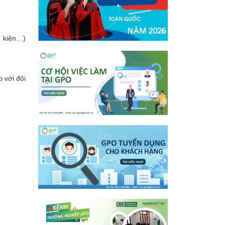
ụ kiện…)
 với đội