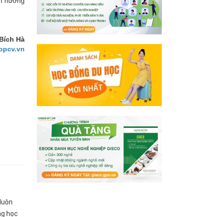
ấn hướng
Bích Hà
opcv.vn
 luôn
ng học