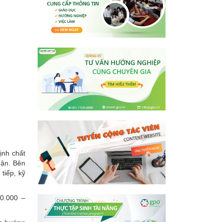
ịnh chất
hận. Bên
tiếp, kỹ
0.000 –