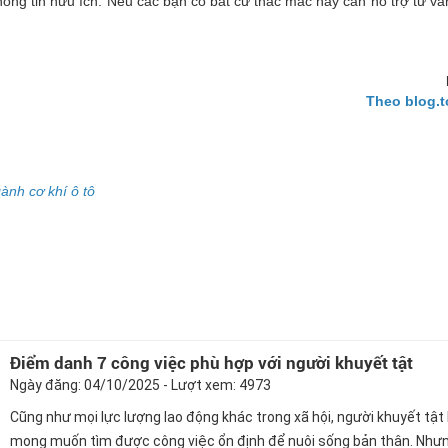
ông tin hữu ích. Nếu các bạn có bất cứ thắc mắc hay cần hỗ trợ tư v
Theo blog.t
ành cơ khí ô tô
Điểm danh 7 công việc phù hợp với người khuyết tật
Ngày đăng: 04/10/2025 - Lượt xem: 4973
Cũng như mọi lực lượng lao động khác trong xã hội, người khuyết tật
mong muốn tìm được công việc ổn định để nuôi sống bản thân. Như