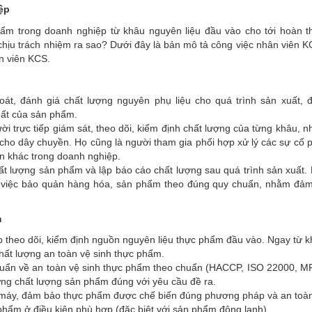
ệp
ẩm trong doanh nghiệp từ khâu nguyên liệu đầu vào cho tới hoàn t
chịu trách nhiệm ra sao? Dưới đây là bản mô tả công việc nhân viên K
ân viên KCS.
át, đánh giá chất lượng nguyên phụ liệu cho quá trình sản xuất,
uất của sản phẩm.
ời trực tiếp giám sát, theo dõi, kiểm định chất lượng của từng khâu, 
t cho dây chuyền. Họ cũng là người tham gia phối hợp xử lý các sự cố p
an khác trong doanh nghiệp.
ất lượng sản phẩm và lập báo cáo chất lượng sau quá trình sản xuất.
ng việc bảo quản hàng hóa, sản phẩm theo đúng quy chuẩn, nhằm đả
m
 theo dõi, kiểm định nguồn nguyên liệu thực phẩm đầu vào. Ngay từ k
hất lượng an toàn vệ sinh thực phẩm.
huẩn về an toàn vệ sinh thực phẩm theo chuẩn (HACCP, ISO 22000, MR
ứng chất lượng sản phẩm đúng với yêu cầu đề ra.
à máy, đảm bảo thực phẩm được chế biến đúng phương pháp và an toà
phẩm ở điều kiện phù hợp (đặc biệt với sản phẩm đông lạnh).