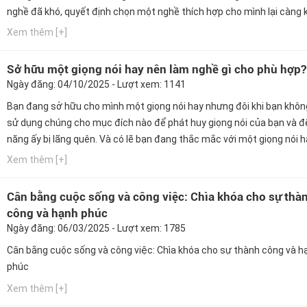
nghề đã khó, quyết định chọn một nghề thích hợp cho mình lại càng 
hơn. Ngay bây giờ, hãy cùng Hướng nghiệp GPO cập nhật thông tin nà
Xem thêm [+]
Sở hữu một giọng nói hay nên làm nghề gì cho phù hợp?
Ngày đăng: 04/10/2025 - Lượt xem: 1141
Bạn đang sở hữu cho mình một giọng nói hay nhưng đôi khi bạn khôn
sử dụng chúng cho mục đích nào để phát huy giọng nói của bạn và đ
năng ấy bị lãng quên. Và có lẽ bạn đang thắc mắc với một giọng nói 
làm ngành nghề nào phù hợp nhất. Ngay bây giờ, hãy cùng Hướng ng
Xem thêm [+]
GPO cập nhật thông tin này nhé!
Cân bằng cuộc sống và công việc: Chìa khóa cho sự thà
công và hạnh phúc
Ngày đăng: 06/03/2025 - Lượt xem: 1785
Cân bằng cuộc sống và công việc: Chìa khóa cho sự thành công và h
phúc
Xem thêm [+]