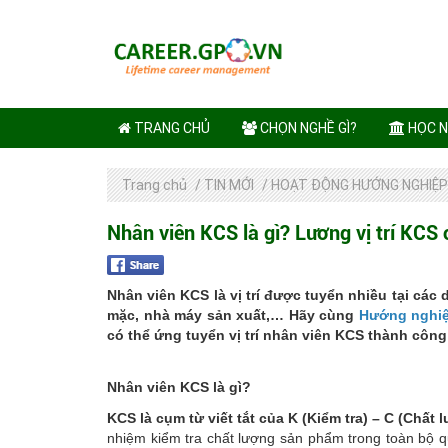
TRANG CHỦ
CHỌN NGHỀ GÌ?
HỌC N
Trang chủ
/
TIN MỚI
/
HOẠT ĐỘNG HƯỚNG NGHIỆP
Nhân viên KCS là gì? Lương vị trí KCS
Nhân viên KCS là vị trí được tuyển nhiều tại cá
mặc, nhà máy sản xuất,… Hãy cùng
Hướng nghi
có thể ứng tuyển vị trí nhân viên KCS thành công
Nhân viên KCS là gì?
KCS là cụm từ viết tắt của K (Kiểm tra) – C (Chất
nhiệm kiểm tra chất lượng sản phẩm trong toàn bộ q