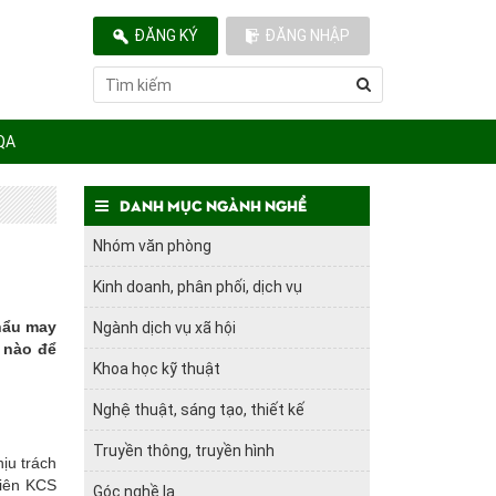
ĐĂNG KÝ
ĐĂNG NHẬP
QA
Danh mục ngành nghề
Nhóm văn phòng
Kinh doanh, phân phối, dịch vụ
khẩu may
Ngành dịch vụ xã hội
ế nào để
Khoa học kỹ thuật
Nghệ thuật, sáng tạo, thiết kế
Truyền thông, truyền hình
hịu trách
viên KCS
Góc nghề lạ