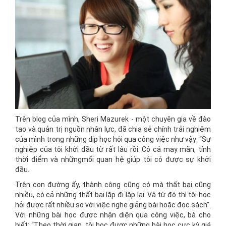
Trên blog của mình, Sheri Mazurek - một chuyên gia về đào
tạo và quản trị nguồn nhân lực, đã chia sẻ chính trải nghiệm
của mình trong những dịp học hỏi qua công việc như vậy: “Sự
nghiệp của tôi khởi đầu từ rất lâu rồi. Có cả may mắn, tính
thời điểm và nhữngmối quan hệ giúp tôi có được sự khởi
đầu.
Trên con đường ấy, thành công cũng có mà thất bại cũng
nhiều, có cả những thất bại lặp đi lặp lại. Và từ đó thì tôi học
hỏi được rất nhiều so với việc nghe giảng bài hoặc đọc sách”.
Với những bài học được nhận diện qua công việc, bà cho
biết: “Theo thời gian, tôi học được những bài học cực kỳ giá