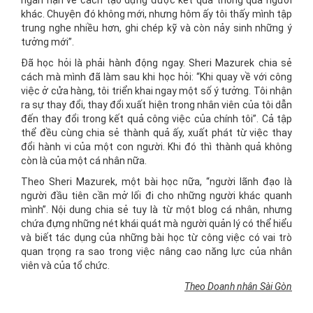
ngắn hạn về cách tạo dựng được kết quả thông qua người
khác. Chuyện đó không mới, nhưng hôm ấy tôi thấy mình tập
trung nghe nhiều hơn, ghi chép kỹ và còn nảy sinh những ý
tưởng mới”.
Đã học hỏi là phải hành động ngay. Sheri Mazurek chia sẻ
cách mà mình đã làm sau khi học hỏi: “Khi quay về với công
việc ở cửa hàng, tôi triển khai ngay một số ý tưởng. Tôi nhận
ra sự thay đổi, thay đổi xuất hiện trong nhân viên của tôi dẫn
đến thay đổi trong kết quả công việc của chính tôi”. Cả tập
thể đều cùng chia sẻ thành quả ấy, xuất phát từ việc thay
đổi hành vi của một con người. Khi đó thì thành quả không
còn là của một cá nhân nữa.
Theo Sheri Mazurek, một bài học nữa, “người lãnh đạo là
người đầu tiên cần mở lối đi cho những người khác quanh
mình”. Nội dung chia sẻ tuy là từ một blog cá nhân, nhưng
chứa đựng những nét khái quát mà người quản lý có thể hiểu
và biết tác dụng của những bài học từ công việc có vai trò
quan trọng ra sao trong việc nâng cao năng lực của nhân
viên và của tổ chức.
Theo Doanh nhân Sài Gòn