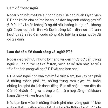
Cám dỗ trong nghề
Ngoại hình bắt mắt và sự bóng bẩy của các huấn luyện viên
PT các khiến cho những bà chị cô đơn hay anh chàng gay để
ý. Điều này khiến không ít người hốt hoảng lo sợ, nếu không
giữ được sự bình tĩnh và lập trường kiên định có thể ảnh
hưởng rất nhiều đến cuộc sống, đặc biệt là những người đã
có gia đình.
Làm thế nào để thành công với nghề PT?
Ngoài việc sở hữu những kỹ năng và kiến thức cơ bản trong
nghề PT đã được liệt kê ở trên, mình sẽ kể đến một số yếu
tố để thành công với nghề PT với các bạn nhé!
PT là một nghề còn khá mới mẻ ở Việt Nam, bởi vậy bạn phải
ở những thành phố lớn, những trung tâm gym lớn, hoặc
những khu phố du lịch danh tiếng. Bạn sẽ nhận được tiền tip
đến từ khách hàng và hưởng phần trăm hợp đồng mà khách
hàng đã ký kết với trung tâm.
Nếu bạn làm việc ở những thành phố nhỏ, vùng quê thì khó
mà có thể trụ vững với nghề, do nhu cầu thấp và mức độ chi