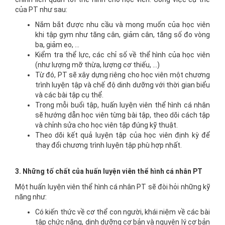
của PT như sau:
Nắm bắt được nhu cầu và mong muốn của học viên
khi tập gym như tăng cân, giảm cân, tăng số đo vòng
ba, giảm eo, …
Kiểm tra thể lực, các chỉ số về thể hình của học viên
(như lượng mỡ thừa, lượng cơ thiếu, …)
Từ đó, PT sẽ xây dựng riêng cho học viên một chương
trình luyện tập và chế độ dinh dưỡng với thời gian biểu
và các bài tập cụ thể.
Trong mỗi buổi tập, huấn luyện viên thể hình cá nhân
sẽ hướng dẫn học viên từng bài tập, theo dõi cách tập
và chỉnh sửa cho học viên tập đúng kỹ thuật.
Theo dõi kết quả luyện tập của học viên định kỳ để
thay đổi chương trình luyện tập phù hợp nhất.
3. Những tố chất của huấn luyện viên thể hình cá nhân PT
Một huấn luyện viên thể hình cá nhân PT sẽ đòi hỏi những kỹ
năng như:
Có kiến thức về cơ thể con người, khái niệm về các bài
tập chức năng, dinh dưỡng cơ bản và nguyên lý cơ bản