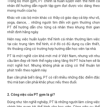
Trong bộ môn gym, PT chính là huấn luyện viên thể hình cá
nhân để hướng dẫn người tập gym đạt được vóc dáng theo
mong muốn của họ.
Khác với các bộ môn khác có thầy cô giáo dạy cả lớp như võ,
yoga, dance, … những người tìm đến với gym thường chọn
PT để hướng dẫn cho từng cá nhân theo khung thời gian
nhất định hằng ngày.
Hiện nay, việc huấn luyện thể hình cá nhân thường làm việc
tại các trung tâm thể hình, vì ở đó có đủ dụng cụ cần thiết,
thi thoảng cũng có trường hợp hướng dẫn học viên tại nhà.
PT là một nghề còn khá mới mẻ ở Việt Nam, nhưng với nhu
cầu làm đẹp về hình thể ngày càng tăng thì PT hứa hẹn sẽ là
một nghề hot. Nhưng không phải ai cũng có thể thuận lợi
phát triển theo ngành này.
Bạn cần phải biết rằng, PT có rất nhiều những đặc điểm đặc
thù mà bạn cần phải khắc phục nếu theo đuổi.
2. Công việc của PT gym là gì?
Đúng như tên nghề nghiệp, PT là những người làm công việc
chính liên quan tới thể hình cho học viên. Công việc cụ thể