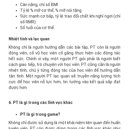
Cân nặng, chỉ số BMI
Tỷ lệ % mỡ cơ thể, % mỡ nội tặng.
Sức mạnh cơ bắp, tỷ lệ trao đổi chất khi nghỉ ngơi (chỉ
số RMR).
Số tuổi của cơ thể.
Nhiệt tình và lạc quan
Không chỉ là người hướng dẫn các bài tập, PT còn là người
động viên, cổ vũ học viên cố gắng thực hiện các động tác
hết sức. Chính vì vậy, một người PT giỏi phải là người biết
cách giao tiếp, trò chuyện với học viên. PT cũng cần là người
nhiệt tình, chú ý từng động tác của học viên để hướng dẫn
tận tình. Một người PT lạc quan sẽ truyền năng lượng tích
cực để học viên nỗ lực hơn, tin tưởng vào kết quả sắp đạt
được hơn.
6. PT là gì trong các lĩnh vực khác
PT là gì trong game?
Không chỉ được sử dụng là một khái niệm liên quan đến huấn
luyện viên, PT còn được dùng trong các lĩnh vực khác như