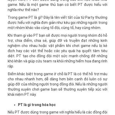
game. Nếu là một game thủ bạn có biết PT được hiểu với
nghĩa như thế nào?
Trong game PT là gì? Đây là tên viết tắt của từ Party thường
được hiểu với nghĩa đơn giản như kêu gọi những người trong
một nhóm khác vào cùng tổ đội, cùng tổ, hay cùng nhóm.
Khi tham gi vào PT bạn sẽ được mọi người trong nhóm đó hỗ
trợ, chia điểm, chia sẻ, giúp đỡ và truyền đạt những kinh
nghiệm cho nhau hoặc vật phẩm khi chơi game nếu bị kẻ
địch hay các vật thể hoặc các yêu quái hạ quyết tâm tiêu
diệt. PT tạo cho đồng đội một sức mạnh chống đỡ những
khó khăn và giúp cứu team ra khỏi những hiểm họa đang rình
rập.
Điểm khác biệt trong game ở chỗ là PT là có thể hỗ trợ máu
cho nhau nhanh hơn, dễ dàng hơn bên cạnh đó luôn có sự
giúp đỡ của những người trong đồng đôi. Nếu là những người
thường xuyên chơi game bạn sẽ thường xuyên tiếp xúc với
khái niệm PT này.
PT là gì trong hóa học
Nếu PT được dùng trong game với nghĩa hiểu là các đồng đội