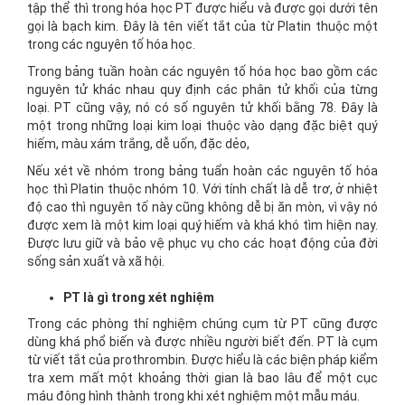
tập thể thì trong hóa học PT được hiểu và được gọi dưới tên
gọi là bạch kim. Đây là tên viết tắt của từ Platin thuộc một
trong các nguyên tố hóa học.
Trong bảng tuần hoàn các nguyên tố hóa học bao gồm các
nguyên tử khác nhau quy định các phân tử khối của từng
loại. PT cũng vậy, nó có số nguyên tử khối bằng 78. Đây là
một trong những loại kim loại thuộc vào dạng đặc biệt quý
hiếm, màu xám trắng, dễ uốn, đặc dẻo,
Nếu xét về nhóm trong bảng tuẩn hoàn các nguyên tố hóa
học thì Platin thuộc nhóm 10. Với tính chất là dễ trơ, ở nhiệt
độ cao thì nguyên tố này cũng không dễ bị ăn mòn, vì vậy nó
được xem là một kim loại quý hiếm và khá khó tìm hiện nay.
Được lưu giữ và bảo vệ phục vụ cho các hoạt động của đời
sống sản xuất và xã hội.
PT là gì trong xét nghiệm
Trong các phòng thí nghiệm chúng cụm từ PT cũng được
dùng khá phổ biến và được nhiều người biết đến. PT là cụm
từ viết tắt của prothrombin. Được hiểu là các biện pháp kiểm
tra xem mất một khoảng thời gian là bao lâu để một cục
máu đông hình thành trong khi xét nghiệm một mẫu máu.